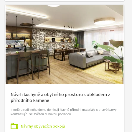
Návrh kuchyně a obytného prostoru s obkladem z
přírodního kamene
Interiéru rodinného domu dominují hlavně přírodní materiály s tmavé barvy
kontrastující se světlou dubovou podlahou.
Návrhy obývacích pokojů