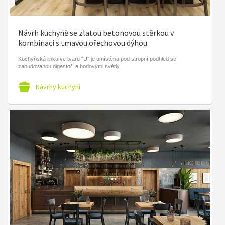
Návrh kuchyně se zlatou betonovou stěrkou v
kombinaci s tmavou ořechovou dýhou
Kuchyňská linka ve tvaru “U” je umístěna pod stropní podhled se
zabudovanou digestoří a bodovými světly.
Návrhy kuchyní