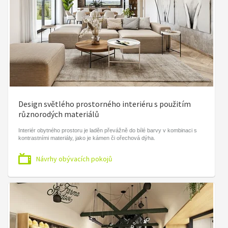
Design světlého prostorného interiéru s použitím
různorodých materiálů
Interiér obytného prostoru je laděn převážně do bílé barvy v kombinaci s
kontrastními materiály, jako je kámen či ořechová dýha.
Návrhy obývacích pokojů