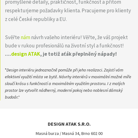
promyšlené detaily, praktičnost, funkčnost a přitom
respekturjeme požadavky klienta. Pracujeme pro klienty
z celé České republiky a EU.
Svěřte
nám
návrh vašeho interiéru! Věřte, že váš projekt
bude v rukou profesionálů na životní styl a funkčnost!
....
design ATAK
, je totiž aťák přeplněný nápady!
"
Design interiéru jednoznačně pomůže při jeho realizaci. Zajistí vám
efektivní využití místa ve bytě. Návrhy interiérů v maximální možné míře
sloučí krásu s funkčností a maximálním využitím prostoru. I z malých
prostor lze vytvořit nádherný, moderní pokoj nebo noblesní dámský
budoár."
DESIGN ATAK S.R.O.
Masná burza / Masná 34, Brno 602 00