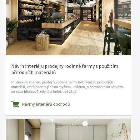
Návrh interiéru prodejny rodinné farmy s použitím
přírodních materiálů
Při designu interiéru prodejny rodinné farmy bylo využito přírodních
materiálů, které podrthují celou myšlenku návrhu, a dominantními barvami
se stala břidlicově zelená a hořčicově žlutá.
Návrhy interiérů obchodů