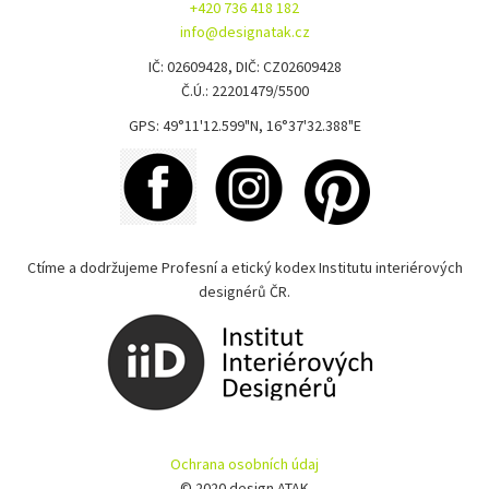
+420 736 418 182
info@designatak.cz
IČ: 02609428, DIČ: CZ02609428
Č.Ú.: 22201479/5500
GPS: 49°11'12.599"N, 16°37'32.388"E
Ctíme a dodržujeme Profesní a etický kodex Institutu interiérových
designérů ČR.
Ochrana osobních údaj
© 2020 design ATAK