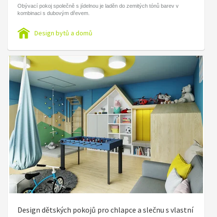
Obývací pokoj společně s jídelnou je laděn do zemitých tónů barev v
kombinaci s dubovým dřevem.
Design bytů a domů
Design dětských pokojů pro chlapce a slečnu s vlastní