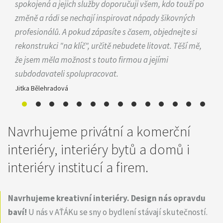
spokojená a jejich služby doporučuji všem, kdo touží po
změně a rádi se nechají inspirovat nápady šikovných
profesionálů. A pokud zápasíte s časem, objednejte si
rekonstrukci "na klíč", určitě nebudete litovat. Těší mě,
že jsem měla možnost s touto firmou a jejími
subdodavateli spolupracovat.
Jitka Bělehradová
Navrhujeme privátní a komerční
interiéry, interiéry bytů a domů i
interiéry institucí a firem.
Navrhujeme kreativní interiéry.
Design nás opravdu
baví!
U nás v AŤÁKu se sny o bydlení stávají skutečností.