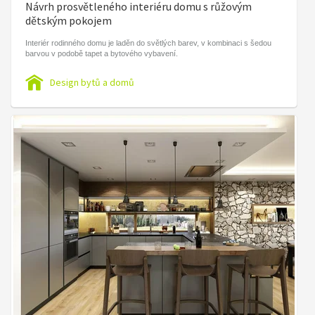
Návrh prosvětleného interiéru domu s růžovým
dětským pokojem
Interiér rodinného domu je laděn do světlých barev, v kombinaci s šedou
barvou v podobě tapet a bytového vybavení.
Design bytů a domů