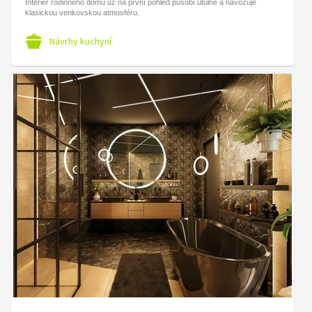
Interiér rodinného domu už na první pohled působí útulně a navozuje
klasickou venkovskou atmosféru.
Návrhy kuchyní