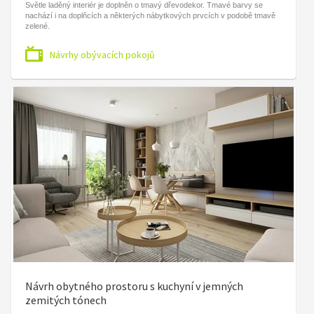
Světle laděný interiér je doplněn o tmavý dřevodekor. Tmavé barvy se
nachází i na doplňcích a některých nábytkových prvcích v podobě tmavě
zelené.
Návrhy obývacích pokojů
Návrh obytného prostoru s kuchyní v jemných
zemitých tónech