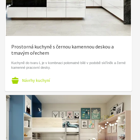
Prostorná kuchyně s černou kamennou deskou a
tmavým ořechem
Kuchyně do tvaru L je v kombnaci polomatné bílé v podobě skříněk a černé
kamenné pracovní desky.
Návrhy kuchyní