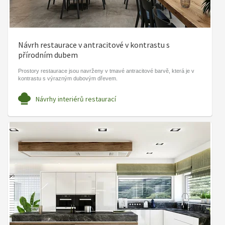
Návrh restaurace v antracitové v kontrastu s
přírodním dubem
Prostory restaurace jsou navrženy v tmavé antracitové barvě, která je v
kontrastu s výrazným dubovým dřevem.
Návrhy interiérů restaurací