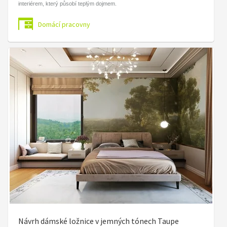
interiérem, který působí teplým dojmem.
Domácí pracovny
Návrh dámské ložnice v jemných tónech Taupe