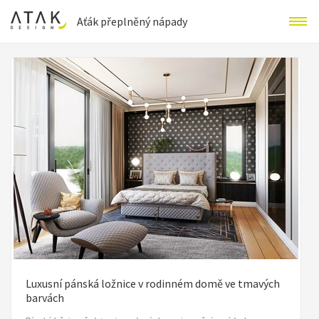
Aťák přeplněný nápady
Luxusní pánská ložnice v rodinném domě ve tmavých
barvách