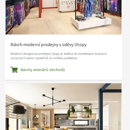
Návrh moderní prodejny s oděvy Utopy
Moderní designová prodejna Utopy je laděna do kombinace tmavých
výrazných barev společně se světlou podlahou.
Návrhy interiérů obchodů