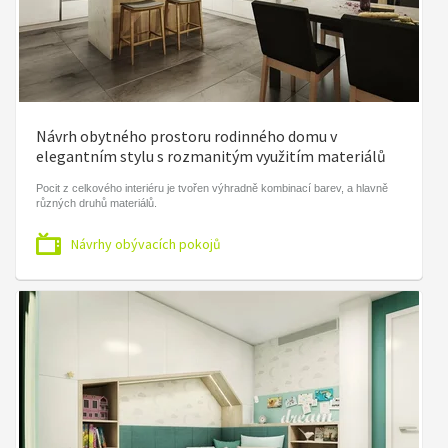
Návrh obytného prostoru rodinného domu v
elegantním stylu s rozmanitým využitím materiálů
Pocit z celkového interiéru je tvořen výhradně kombinací barev, a hlavně
různých druhů materiálů.
Návrhy obývacích pokojů