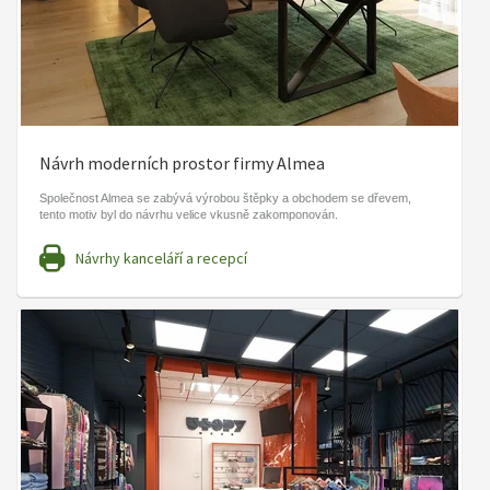
Návrh moderních prostor firmy Almea
Společnost Almea se zabývá výrobou štěpky a obchodem se dřevem,
tento motiv byl do návrhu velice vkusně zakomponován.
Návrhy kanceláří a recepcí