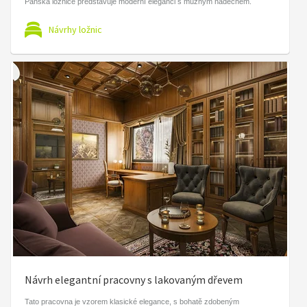
Pánská ložnice představuje moderní eleganci s mužným nádechem.
Návrhy ložnic
Návrh elegantní pracovny s lakovaným dřevem
Tato pracovna je vzorem klasické elegance, s bohatě zdobeným