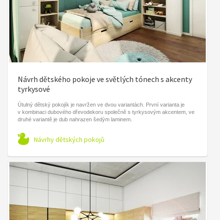
Návrh dětského pokoje ve světlých tónech s akcenty
tyrkysové
Útulný dětský pokojík je navržen ve dvou variantách. První varianta je
v kombinaci dubového dřevodekoru společně s tyrkysovým akcentem, ve
druhé variantě je dub nahrazen šedým laminem.
Návrhy dětských pokojů