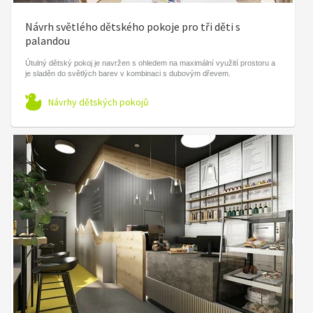
Návrh světlého dětského pokoje pro tři děti s
palandou
Útulný dětský pokoj je navržen s ohledem na maximální využití prostoru a
je sladěn do světlých barev v kombinaci s dubovým dřevem.
Návrhy dětských pokojů