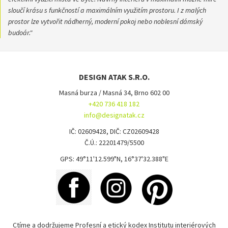
sloučí krásu s funkčností a maximálním využitím prostoru. I z malých
prostor lze vytvořit nádherný, moderní pokoj nebo noblesní dámský
budoár."
DESIGN ATAK S.R.O.
Masná burza / Masná 34, Brno 602 00
+420 736 418 182
info@designatak.cz
IČ: 02609428, DIČ: CZ02609428
Č.Ú.: 22201479/5500
GPS: 49°11'12.599"N, 16°37'32.388"E
Ctíme a dodržujeme Profesní a etický kodex Institutu interiérových