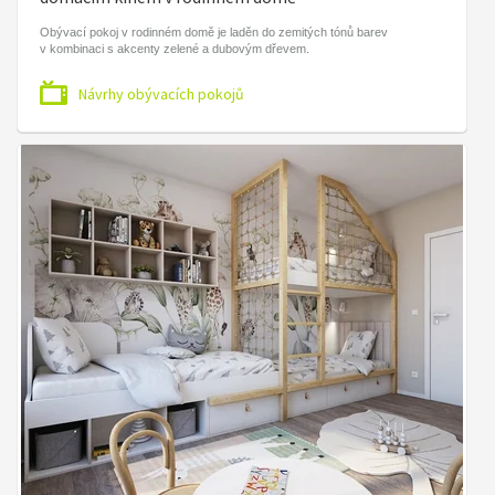
Obývací pokoj v rodinném domě je laděn do zemitých tónů barev
v kombinaci s akcenty zelené a dubovým dřevem.
Návrhy obývacích pokojů