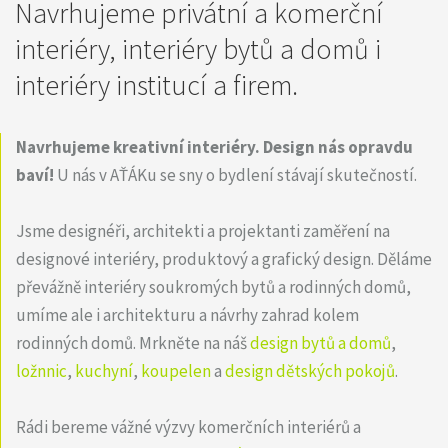
Navrhujeme privátní a komerční
interiéry, interiéry bytů a domů i
interiéry institucí a firem.
Navrhujeme kreativní interiéry.
Design nás opravdu
baví!
U nás v AŤÁKu se sny o bydlení stávají skutečností.
Jsme designéři, architekti a projektanti zaměření na
designové interiéry, produktový a grafický design. Děláme
převážně interiéry soukromých bytů a rodinných domů,
umíme ale i architekturu a návrhy zahrad kolem
rodinných domů. Mrkněte na náš
design bytů a domů
,
ložnnic
,
kuchyní
,
koupelen
a
design dětských pokojů
.
Rádi bereme vážné výzvy komerčních interiérů a