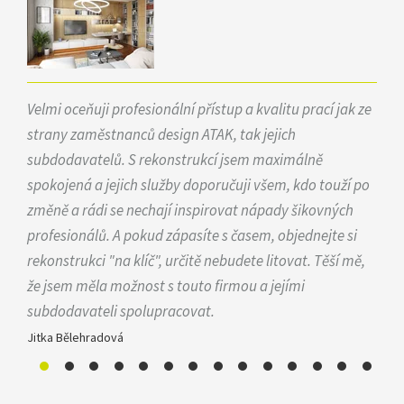
Velmi oceňuji profesionální přístup a kvalitu prací jak ze
strany zaměstnanců design ATAK, tak jejich
subdodavatelů. S rekonstrukcí jsem maximálně
spokojená a jejich služby doporučuji všem, kdo touží po
změně a rádi se nechají inspirovat nápady šikovných
profesionálů. A pokud zápasíte s časem, objednejte si
rekonstrukci "na klíč", určitě nebudete litovat. Těší mě,
že jsem měla možnost s touto firmou a jejími
subdodavateli spolupracovat.
Jitka Bělehradová