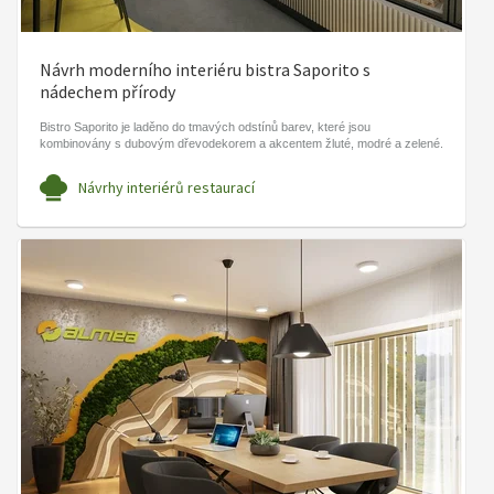
Návrh moderního interiéru bistra Saporito s
nádechem přírody
Bistro Saporito je laděno do tmavých odstínů barev, které jsou
kombinovány s dubovým dřevodekorem a akcentem žluté, modré a zelené.
Návrhy interiérů restaurací