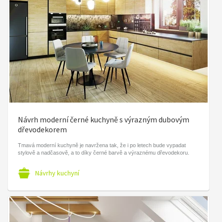
Návrh moderní černé kuchyně s výrazným dubovým
dřevodekorem
Tmavá moderní kuchyně je navržena tak, že i po letech bude vypadat
stylově a nadčasově, a to díky černé barvě a výraznému dřevodekoru.
Návrhy kuchyní