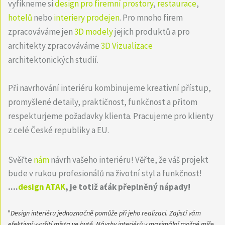
vyfikneme si
design pro firemní prostory
,
restaurace
,
hotelů
nebo
interiery prodejen
. Pro mnoho firem
zpracováváme jen
3D modely
jejich produktů a pro
architekty zpracováváme
3D Vizualizace
architektonických studií.
Při navrhování interiéru kombinujeme kreativní přístup,
promyšlené detaily, praktičnost, funkčnost a přitom
respekturjeme požadavky klienta. Pracujeme pro klienty
z celé České republiky a EU.
Svěřte
nám
návrh vašeho interiéru! Věřte, že váš projekt
bude v rukou profesionálů na životní styl a funkčnost!
....
design ATAK
, je totiž aťák přeplněný nápady!
"
Design interiéru jednoznačně pomůže při jeho realizaci. Zajistí vám
efektivní využití místa ve bytě. Návrhy interiérů v maximální možné míře