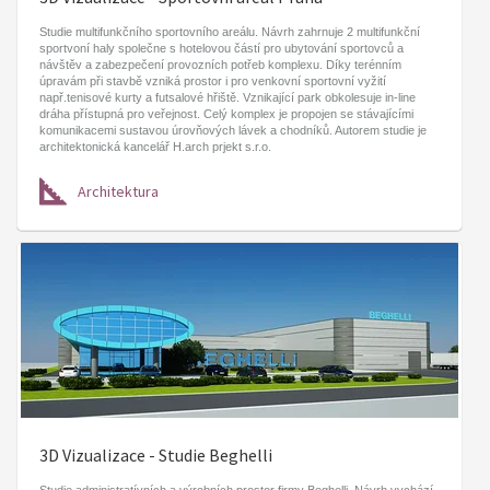
Studie multifunkčního sportovního areálu. Návrh zahrnuje 2 multifunkční
sportvoní haly společne s hotelovou částí pro ubytování sportovců a
návštěv a zabezpečení provozních potřeb komplexu. Díky terénním
úpravám při stavbě vzniká prostor i pro venkovní sportovní vyžití
např.tenisové kurty a futsalové hřiště. Vznikající park obkolesuje in-line
dráha přístupná pro veřejnost. Celý komplex je propojen se stávajícími
komunikacemi sustavou úrovňových lávek a chodníků. Autorem studie je
architektonická kancelář H.arch prjekt s.r.o.
Architektura
3D Vizualizace - Studie Beghelli
Studie administratívních a výrobních prostor firmy Beghelli. Návrh vychází