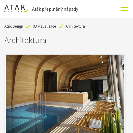
Aťák přeplněný nápady
Aťák Design
3D vizualizace
Architektura
Architektura