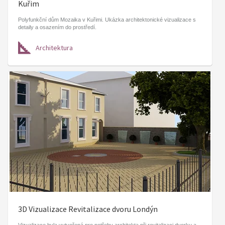
Kuřim
Polyfunkční dům Mozaika v Kuřimi. Ukázka architektonické vizualizace s
detaily a osazením do prostředí.
Architektura
3D Vizualizace Revitalizace dvoru Londýn
Vizualizace byla vytvořená pro potřeby architekta při revitalizaci dvorku a