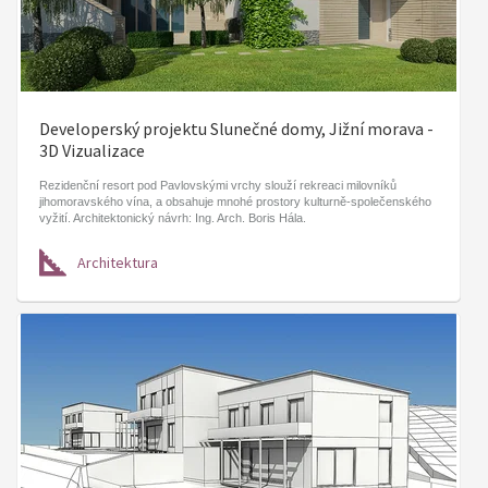
Developerský projektu Slunečné domy, Jižní morava -
3D Vizualizace
Rezidenční resort pod Pavlovskými vrchy slouží rekreaci milovníků
jihomoravského vína, a obsahuje mnohé prostory kulturně-společenského
vyžití. Architektonický návrh: Ing. Arch. Boris Hála.
Architektura