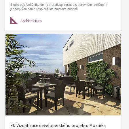
Studie polyfunkčního domu v grafické zkratce s barevným rozlišením
jednotlivých pater, resp. v čisté hmotové podobě.
Architektura
3D Vizualizace developerského projektu Mozaika