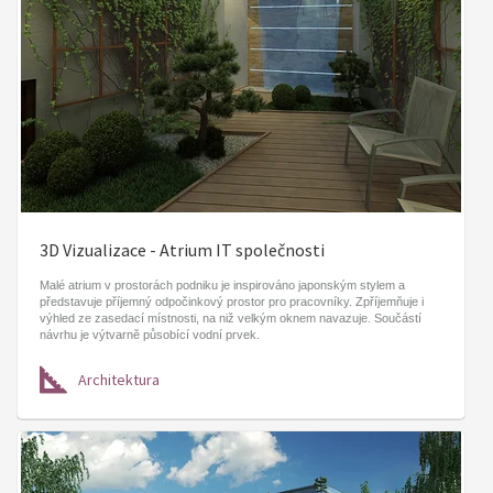
3D Vizualizace - Atrium IT společnosti
Malé atrium v prostorách podniku je inspirováno japonským stylem a
představuje příjemný odpočinkový prostor pro pracovníky. Zpříjemňuje i
výhled ze zasedací místnosti, na niž velkým oknem navazuje. Součástí
návrhu je výtvarně působící vodní prvek.
Architektura