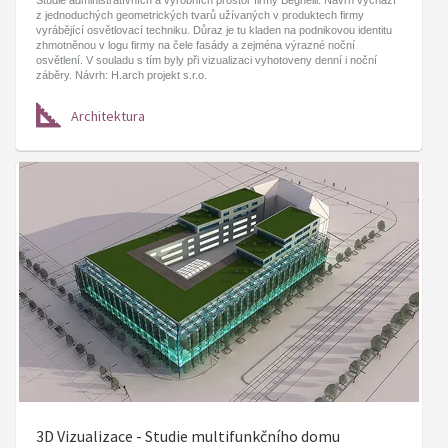
z jednoduchých geometrických tvarů užívaných v produktech firmy
vyrábějící osvětlovací techniku. Důraz je tu kladen na podnikovou identitu
zhmotněnou v logu firmy na čele fasády a zejména výrazné noční
osvětlení. V souladu s tím byly při vizualizaci vyhotoveny denní i noční
záběry. Návrh: H.arch projekt s.r.o.
Architektura
3D Vizualizace - Studie multifunkčního domu