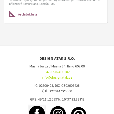
příjezdové komunikace, Londýn , UK.
Architektura
DESIGN ATAK S.R.O.
Masná burza / Masná 34, Brno 602 00
+420 736 418 182
info@designatak.cz
IČ: 02609428, DIČ: CZ02609428
Č.Ú.: 22201479/5500
GPS: 49°11'12.599"N, 16°37'32.388"E