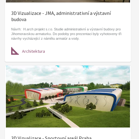
3D Vizualizace - JMA, administrativní a výstavní
budova
Návrh: H.arch projekt s.r.o. Studie administrativní a výstavní budovy pro
Jihomoravskou armaturku. Do podoby pro prezentaci byly vyhotoveny tři
návrhy vycházející z námětu armatúr a vody.
Architektura
3D Vizualizace - Sportovní areál Praha