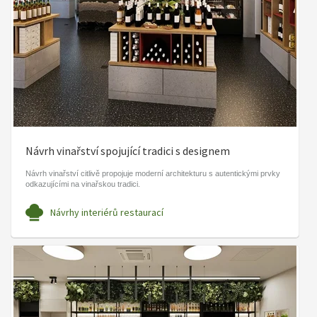
Návrh vinařství spojující tradici s designem
Návrh vinařství citlivě propojuje moderní architekturu s autentickými prvky
odkazujícími na vinařskou tradici.
Návrhy interiérů restaurací