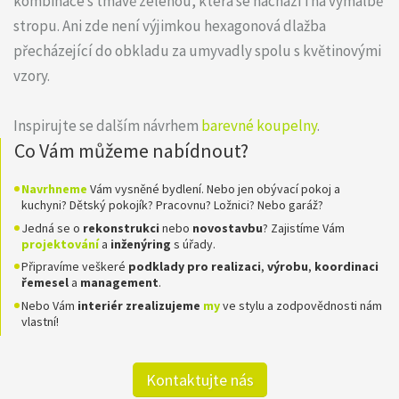
kombinace s tmavě zelenou, která se nachází i na výmalbě
stropu. Ani zde není výjimkou hexagonová dlažba
přecházející do obkladu za umyvadly spolu s květinovými
vzory.
Inspirujte se dalším návrhem
barevné koupelny
.
Co Vám můžeme nabídnout?
Navrhneme
Vám vysněné bydlení. Nebo jen obývací pokoj a
kuchyni? Dětský pokojík? Pracovnu? Ložnici? Nebo garáž?
Jedná se o
rekonstrukci
nebo
novostavbu
? Zajistíme Vám
projektování
a
inženýring
s úřady.
Připravíme veškeré
podklady pro realizaci
,
výrobu
,
koordinaci
řemesel
a
management
.
Nebo Vám
interiér zrealizujeme
my
ve stylu a zodpovědnosti nám
vlastní!
Kontaktujte nás