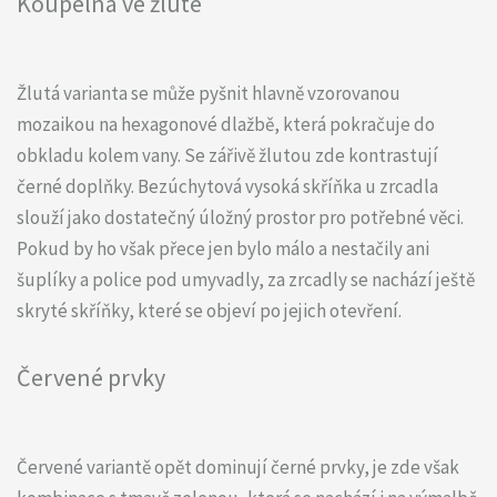
Koupelna ve žluté
Žlutá varianta se může pyšnit hlavně vzorovanou
mozaikou na hexagonové dlažbě, která pokračuje do
obkladu kolem vany. Se zářivě žlutou zde kontrastují
černé doplňky. Bezúchytová vysoká skříňka u zrcadla
slouží jako dostatečný úložný prostor pro potřebné věci.
Pokud by ho však přece jen bylo málo a nestačily ani
šuplíky a police pod umyvadly, za zrcadly se nachází ještě
skryté skříňky, které se objeví po jejich otevření.
Červené prvky
Červené variantě opět dominují černé prvky, je zde však