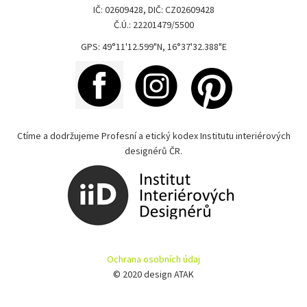
IČ: 02609428, DIČ: CZ02609428
Č.Ú.: 22201479/5500
GPS: 49°11'12.599"N, 16°37'32.388"E
Ctíme a dodržujeme Profesní a etický kodex Institutu interiérových
designérů ČR.
Ochrana osobních údaj
© 2020 design ATAK