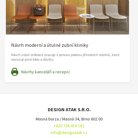
Návrh moderní a útulné zubní kliniky
Návrh zubní ordinace pracuje s jemnou paletou přírodních odstínů, které
navozují pocit klidu a důvěry.
Návrhy kanceláří a recepcí
DESIGN ATAK S.R.O.
Masná burza / Masná 34, Brno 602 00
+420 736 418 182
info@designatak.cz