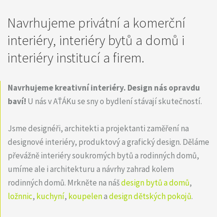
Navrhujeme privátní a komerční
interiéry, interiéry bytů a domů i
interiéry institucí a firem.
Navrhujeme kreativní interiéry.
Design nás opravdu
baví!
U nás v AŤÁKu se sny o bydlení stávají skutečností.
Jsme designéři, architekti a projektanti zaměření na
designové interiéry, produktový a grafický design. Děláme
převážně interiéry soukromých bytů a rodinných domů,
umíme ale i architekturu a návrhy zahrad kolem
rodinných domů. Mrkněte na náš
design bytů a domů
,
ložnnic
,
kuchyní
,
koupelen
a
design dětských pokojů
.