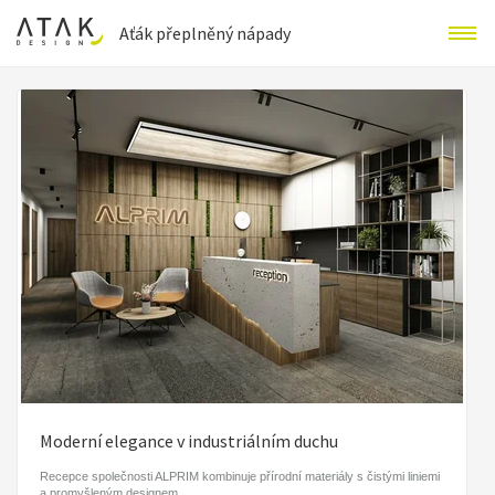
Aťák přeplněný nápady
Moderní elegance v industriálním duchu
Recepce společnosti ALPRIM kombinuje přírodní materiály s čistými liniemi
a promyšleným designem.