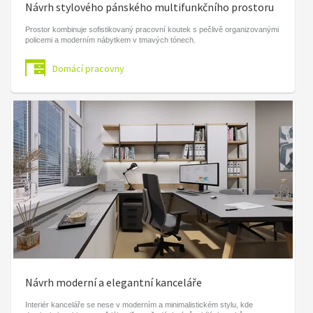
Návrh stylového pánského multifunkčního prostoru
Prostor kombinuje sofistikovaný pracovní koutek s pečlivě organizovanými
policemi a moderním nábytkem v tmavých tónech.
Domácí pracovny
Návrh moderní a elegantní kanceláře
Interiér kanceláře se nese v moderním a minimalistickém stylu, kde