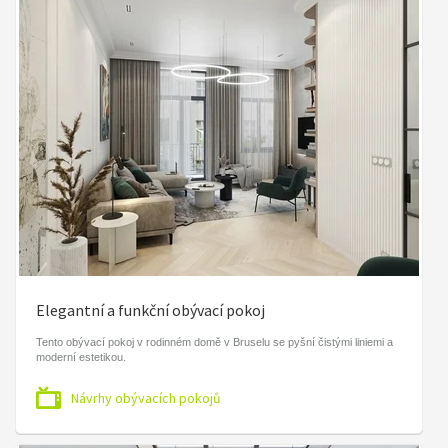
Elegantní a funkční obývací pokoj
Tento obývací pokoj v rodinném domě v Bruselu se pyšní čistými liniemi a
moderní estetikou.
Návrhy obývacích pokojů