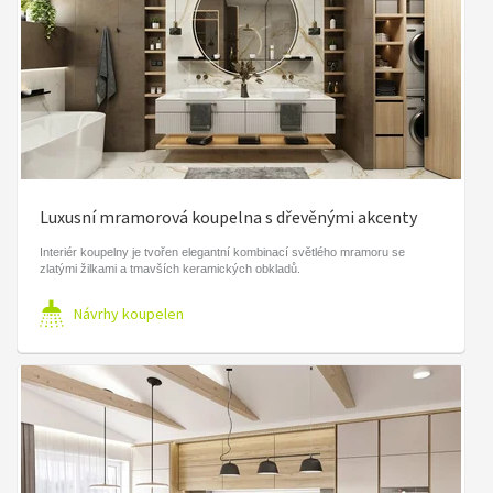
Luxusní mramorová koupelna s dřevěnými akcenty
Interiér koupelny je tvořen elegantní kombinací světlého mramoru se
zlatými žilkami a tmavších keramických obkladů.
Návrhy koupelen