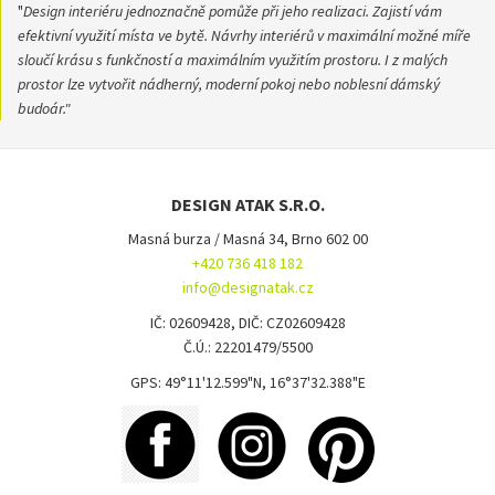
"
Design interiéru jednoznačně pomůže při jeho realizaci. Zajistí vám
efektivní využití místa ve bytě. Návrhy interiérů v maximální možné míře
sloučí krásu s funkčností a maximálním využitím prostoru. I z malých
prostor lze vytvořit nádherný, moderní pokoj nebo noblesní dámský
budoár."
DESIGN ATAK S.R.O.
Masná burza / Masná 34, Brno 602 00
+420 736 418 182
info@designatak.cz
IČ: 02609428, DIČ: CZ02609428
Č.Ú.: 22201479/5500
GPS: 49°11'12.599"N, 16°37'32.388"E