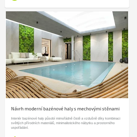
Návrh moderní bazénové haly s mechovými stěnami
Interiér bazénové haly působí mimořádně čistě a vzdušně díky kombinaci
světlých přírodních materiálů, minimalistického nábytku a prostorného
uspořádání.