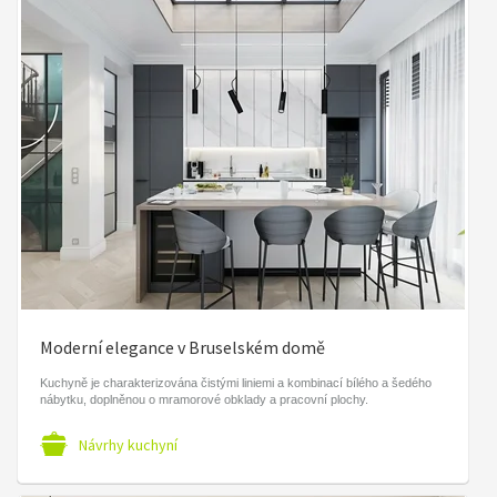
Moderní elegance v Bruselském domě
Kuchyně je charakterizována čistými liniemi a kombinací bílého a šedého
nábytku, doplněnou o mramorové obklady a pracovní plochy.
Návrhy kuchyní