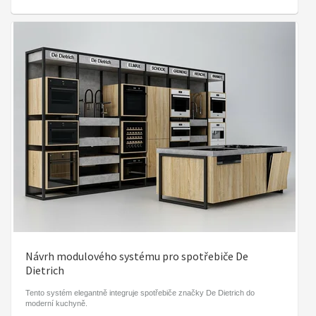
Návrh modulového systému pro spotřebiče De
Dietrich
Tento systém elegantně integruje spotřebiče značky De Dietrich do
moderní kuchyně.