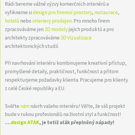
Rádi bereme vážné výzvy komerčních interiérů a
vyfikneme si
design pro firemní prostory
,
restaurace
,
hotelů
nebo
interiery prodejen
. Pro mnoho firem
zpracováváme jen
3D modely
jejich produktů a pro
architekty zpracováváme
3D Vizualizace
architektonických studií.
Při navrhování interiéru kombinujeme kreativní přístup,
promyšlené detaily, praktičnost, funkčnost a přitom
respekturjeme požadavky klienta. Pracujeme pro klienty
z celé České republiky a EU.
Svěřte
nám
návrh vašeho interiéru! Věřte, že váš projekt
bude v rukou profesionálů na životní styl a funkčnost!
....
design ATAK
, je totiž aťák přeplněný nápady!