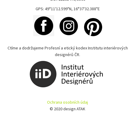
GPS: 49°11'12.599"N, 16°37'32.388"E
Ctíme a dodržujeme Profesní a etický kodex Institutu interiérových
designérů ČR.
Ochrana osobních údaj
© 2020 design ATAK