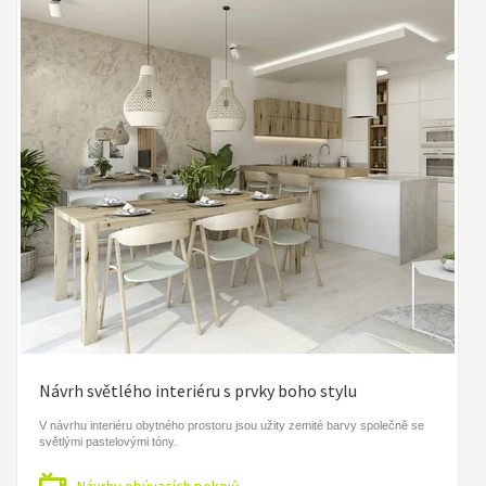
Návrh světlého interiéru s prvky boho stylu
V návrhu interiéru obytného prostoru jsou užity zemité barvy společně se
světlými pastelovými tóny.
Návrhy obývacích pokojů