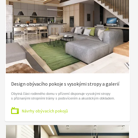
Design obývacího pokoje s vysokými stropy a galerií
Obytná část rodinného domu v přízemí disponuje vysokými stropy
s přiznanými stropními trámy s podsvícením a akustickým obkladem.
Návrhy obývacích pokojů