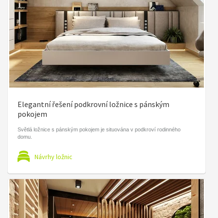
Elegantní řešení podkrovní ložnice s pánským
pokojem
Světlá ložnice s pánským pokojem je situována v podkroví rodinného
domu.
Návrhy ložnic