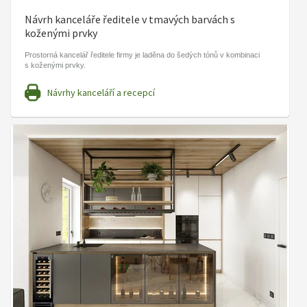
Návrh kanceláře ředitele v tmavých barvách s
koženými prvky
Prostorná kancelář ředitele firmy je laděna do šedých tónů v kombinaci
s koženými prvky.
Návrhy kanceláří a recepcí