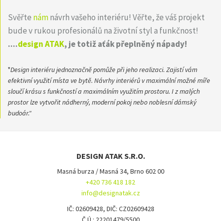
Svěřte
nám
návrh vašeho interiéru! Věřte, že váš projekt
bude v rukou profesionálů na životní styl a funkčnost!
....
design ATAK
, je totiž aťák přeplněný nápady!
"
Design interiéru jednoznačně pomůže při jeho realizaci. Zajistí vám
efektivní využití místa ve bytě. Návrhy interiérů v maximální možné míře
sloučí krásu s funkčností a maximálním využitím prostoru. I z malých
prostor lze vytvořit nádherný, moderní pokoj nebo noblesní dámský
budoár."
DESIGN ATAK S.R.O.
Masná burza / Masná 34, Brno 602 00
+420 736 418 182
info@designatak.cz
IČ: 02609428, DIČ: CZ02609428
Č.Ú.: 22201479/5500