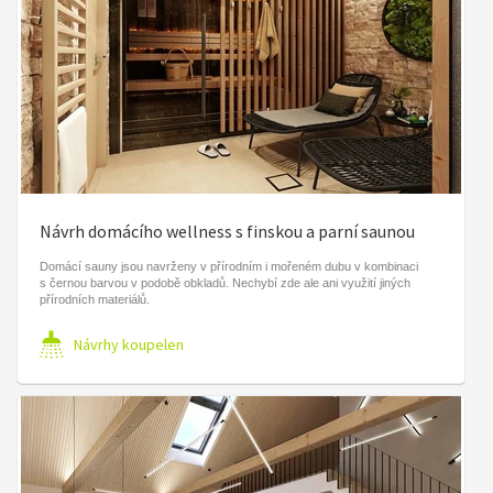
Návrh domácího wellness s finskou a parní saunou
Domácí sauny jsou navrženy v přírodním i mořeném dubu v kombinaci
s černou barvou v podobě obkladů. Nechybí zde ale ani využití jiných
přírodních materiálů.
Návrhy koupelen