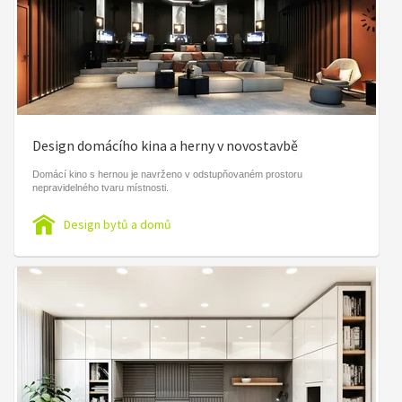
Design domácího kina a herny v novostavbě
Domácí kino s hernou je navrženo v odstupňovaném prostoru
nepravidelného tvaru místnosti.
Design bytů a domů