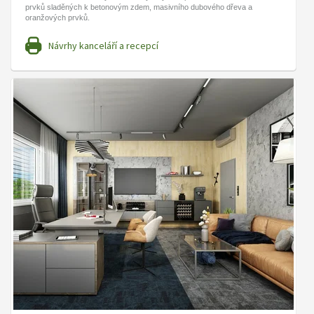
prvků sladěných k betonovým zdem, masivního dubového dřeva a
oranžových prvků.
Návrhy kanceláří a recepcí