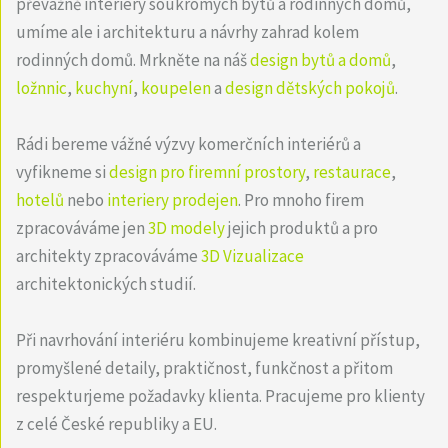
převážně interiéry soukromých bytů a rodinných domů,
umíme ale i architekturu a návrhy zahrad kolem
rodinných domů. Mrkněte na náš
design bytů a domů
,
ložnnic
,
kuchyní
,
koupelen
a
design dětských pokojů
.
Rádi bereme vážné výzvy komerčních interiérů a
vyfikneme si
design pro firemní prostory
,
restaurace
,
hotelů
nebo
interiery prodejen
. Pro mnoho firem
zpracováváme jen
3D modely
jejich produktů a pro
architekty zpracováváme
3D Vizualizace
architektonických studií.
Při navrhování interiéru kombinujeme kreativní přístup,
promyšlené detaily, praktičnost, funkčnost a přitom
respekturjeme požadavky klienta. Pracujeme pro klienty
z celé České republiky a EU.