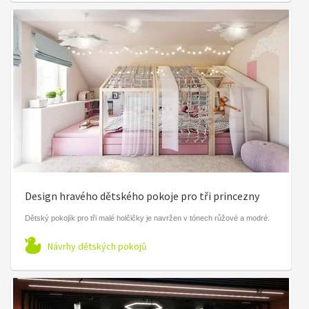
Design hravého dětského pokoje pro tři princezny
Dětský pokojík pro tři malé holčičky je navržen v tónech růžové a modré.
Návrhy dětských pokojů