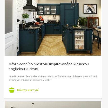
Návrh denního prostoru inspirovaného klasickou
anglickou kuchyní
Interiér je navržen v klasickém stylu s použitím tmavých barev v kombinaci
s tmavým masivním dřevem v lesku.
Návrhy kuchyní