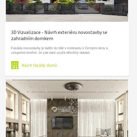
3D Vizualizace - Návrh exteriéru novostavby se
zahradním domkem
Fasáda novostavby je laděn do bílé v kontrastu s černými okny a
vstupními dveřmi. Je zde také využit dřevěný obklad.
Návrh fasády domů