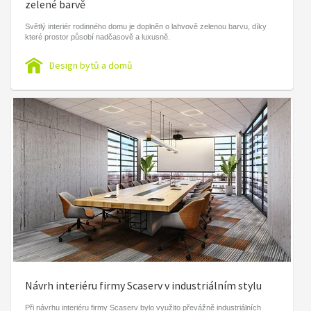
zelené barvě
Světlý interiér rodinného domu je doplněn o lahvově zelenou barvu, díky
které prostor působí nadčasově a luxusně.
Design bytů a domů
Návrh interiéru firmy Scaserv v industriálním stylu
Při návrhu interiéru firmy Scaserv bylo využito převážně industriálních