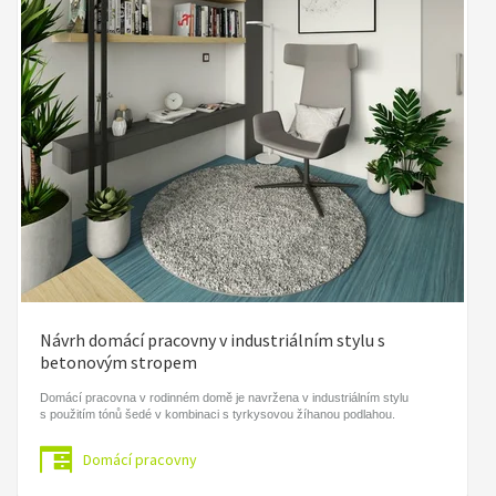
Návrh domácí pracovny v industriálním stylu s
betonovým stropem
Domácí pracovna v rodinném domě je navržena v industriálním stylu
s použitím tónů šedé v kombinaci s tyrkysovou žíhanou podlahou.
Domácí pracovny