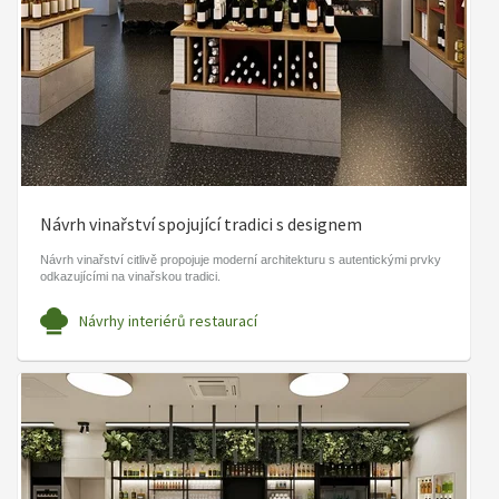
Návrh vinařství spojující tradici s designem
Návrh vinařství citlivě propojuje moderní architekturu s autentickými prvky
odkazujícími na vinařskou tradici.
Návrhy interiérů restaurací