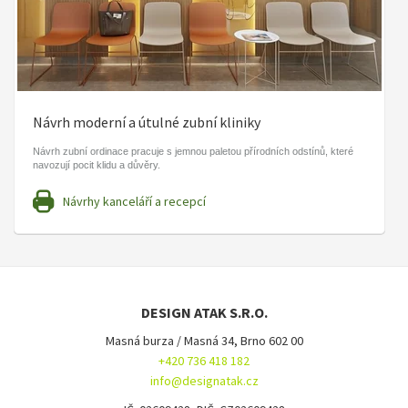
Návrh moderní a útulné zubní kliniky
Návrh zubní ordinace pracuje s jemnou paletou přírodních odstínů, které
navozují pocit klidu a důvěry.
Návrhy kanceláří a recepcí
DESIGN ATAK S.R.O.
Masná burza / Masná 34, Brno 602 00
+420 736 418 182
info@designatak.cz