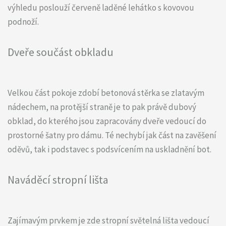
výhledu poslouží červeně laděné lehátko s kovovou
podnoží.
Dveře součást obkladu
Velkou část pokoje zdobí betonová stěrka se zlatavým
nádechem, na protější straně je to pak právě dubový
obklad, do kterého jsou zapracovány dveře vedoucí do
prostorné šatny pro dámu. Té nechybí jak část na zavěšení
oděvů, tak i podstavec s podsvícením na uskladnění bot.
Naváděcí stropní lišta
Zajímavým prvkem je zde stropní světelná lišta vedoucí