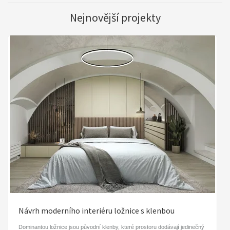
Nejnovější projekty
Návrh moderního interiéru ložnice s klenbou
Dominantou ložnice jsou původní klenby, které prostoru dodávají jedinečný