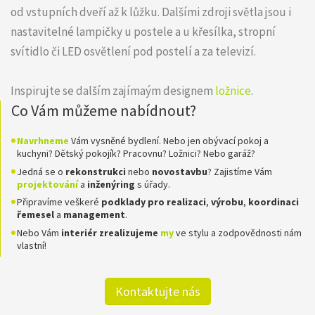
od vstupních dveří až k lůžku. Dalšími zdroji světla jsou i
nastavitelné lampičky u postele a u křesílka, stropní
svítidlo či LED osvětlení pod postelí a za televizí.
Inspirujte se dalším zajímaým designem
ložnice
.
Co Vám můžeme nabídnout?
Navrhneme
Vám vysněné bydlení. Nebo jen obývací pokoj a
kuchyni? Dětský pokojík? Pracovnu? Ložnici? Nebo garáž?
Jedná se o
rekonstrukci
nebo
novostavbu
? Zajistíme Vám
projektování
a
inženýring
s úřady.
Připravíme veškeré
podklady pro realizaci
,
výrobu
,
koordinaci
řemesel
a
management
.
Nebo Vám
interiér zrealizujeme
my
ve stylu a zodpovědnosti nám
vlastní!
Kontaktujte nás