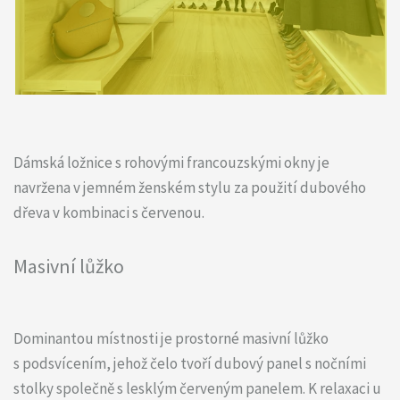
Dámská ložnice s rohovými francouzskými okny je
navržena v jemném ženském stylu za použití dubového
dřeva v kombinaci s červenou.
Masivní lůžko
Dominantou místnosti je prostorné masivní lůžko
s podsvícením, jehož čelo tvoří dubový panel s nočními
stolky společně s lesklým červeným panelem. K relaxaci u