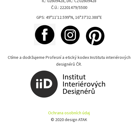
IČ: 02609428, DIČ: CZ02609428
Č.Ú.: 22201479/5500
GPS: 49°11'12.599"N, 16°37'32.388"E
Ctíme a dodržujeme Profesní a etický kodex Institutu interiérových
designérů ČR.
Ochrana osobních údaj
© 2020 design ATAK