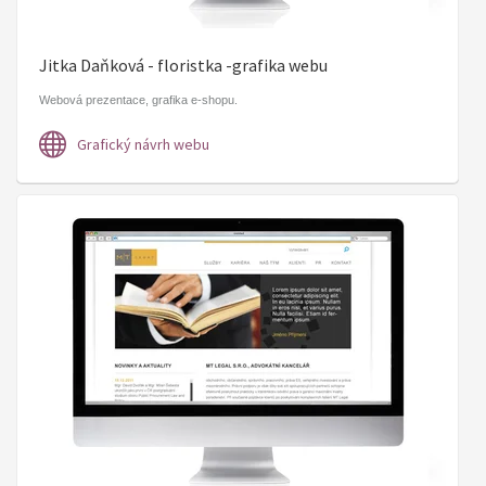
Jitka Daňková - floristka -grafika webu
Webová prezentace, grafika e-shopu.
Grafický návrh webu