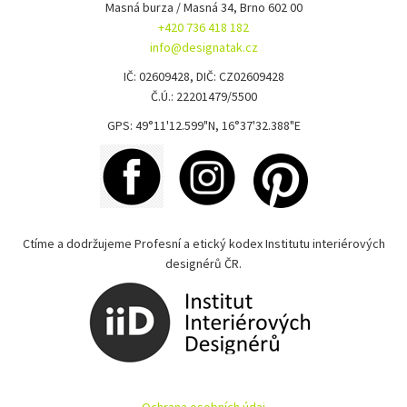
Masná burza / Masná 34, Brno 602 00
+420 736 418 182
info@designatak.cz
IČ: 02609428, DIČ: CZ02609428
Č.Ú.: 22201479/5500
GPS: 49°11'12.599"N, 16°37'32.388"E
Ctíme a dodržujeme Profesní a etický kodex Institutu interiérových
designérů ČR.