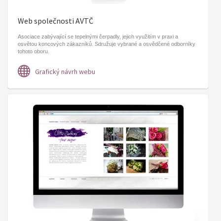
Web společnosti AVTČ
Asociace zabývající se tepelnými čerpadly, jejich využitím v praxi a
osvětou koncových zákazníků. Sdružuje vybrané a osvědčené odborníky
tohoto oboru.
Grafický návrh webu