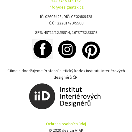
+420 736 418 182
info@designatak.cz
IČ: 02609428, DIČ: CZ02609428
Č.Ú.: 22201479/5500
GPS: 49°11'12.599"N, 16°37'32.388"E
Ctíme a dodržujeme Profesní a etický kodex Institutu interiérových
designérů ČR.
Ochrana osobních údaj
© 2020 design ATAK