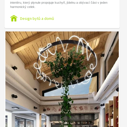
interiéru, který plynule propojuje kuchyň, jídelnu a obývací část v jeden
harmonický celek.
Design bytů a domů