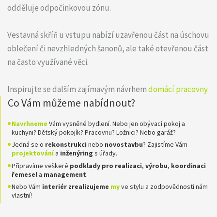
odděluje odpočinkovou zónu.
Vestavná skříň u vstupu nabízí uzavřenou část na úschovu
oblečení či nevzhledných šanonů, ale také otevřenou část
na často využívané věci.
Inspirujte se dalším zajímavým návrhem
domácí pracovny.
Co Vám můžeme nabídnout?
Navrhneme
Vám vysněné bydlení. Nebo jen obývací pokoj a
kuchyni? Dětský pokojík? Pracovnu? Ložnici? Nebo garáž?
Jedná se o
rekonstrukci
nebo
novostavbu
? Zajistíme Vám
projektování
a
inženýring
s úřady.
Připravíme veškeré
podklady pro realizaci
,
výrobu
,
koordinaci
řemesel
a
management
.
Nebo Vám
interiér zrealizujeme
my
ve stylu a zodpovědnosti nám
vlastní!