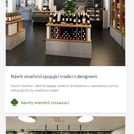
Návrh vinařství spojující tradici s designem
Návrh vinařství citlivě propojuje moderní architekturu s autentickými prvky
odkazujícími na vinařskou tradici.
Návrhy interiérů restaurací