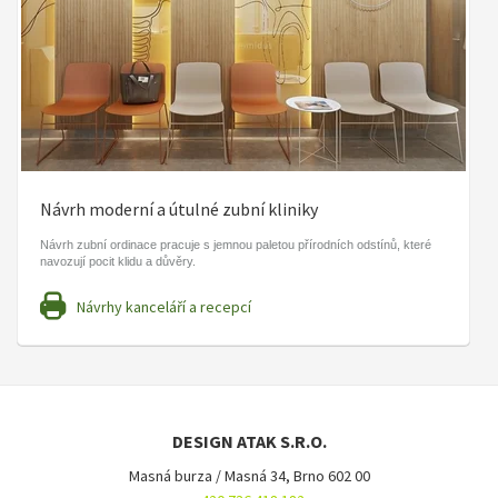
Návrh moderní a útulné zubní kliniky
Návrh zubní ordinace pracuje s jemnou paletou přírodních odstínů, které
navozují pocit klidu a důvěry.
Návrhy kanceláří a recepcí
DESIGN ATAK S.R.O.
Masná burza / Masná 34, Brno 602 00