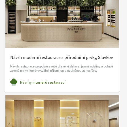
Návrh moderní restaurace s přírodními prvky, Slavkov
Návrh restaurace propojuje světlé dřevěné dekory, jemné odstíny a bohaté
zelené prvky, které vytvářejí příjemnou a uvolněnou atmosféru.
Návrhy interiérů restaurací