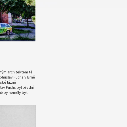
amným architektem té
ohuslav Fuchs v Brně
ské lázně
av Fuchs byl přední
ně by neměly být