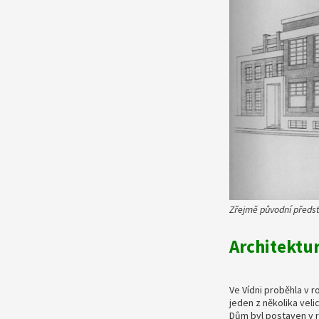
Zřejmě původní předs
Architektu
Ve Vídni proběhla v 
jeden z několika vel
Dům byl postaven v ro