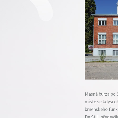
Masná burza po 9
místě se kdysi 
brněnského funkc
De Stijl, předevš