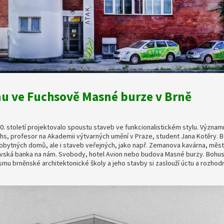
nu ve Fuchsově Masné burze v Brně
 20. století projektovalo spoustu staveb ve funkcionalistickém stylu. Význ
hs, profesor na Akademii výtvarných umění v Praze, student Jana Kotěry. B
obytných domů, ale i staveb veřejných, jako např. Zemanova kavárna, měst
vská banka na nám. Svobody, hotel Avion nebo budova Masné burzy. Bohusl
smu brněnské architektonické školy a jeho stavby si zaslouží úctu a rozhod