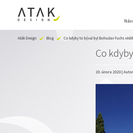
Návr
Aťák Design
Blog
Co kdyby to býval byl Bohuslav Fuchs vědě
Co kdyby
20. února 2020 | Auto