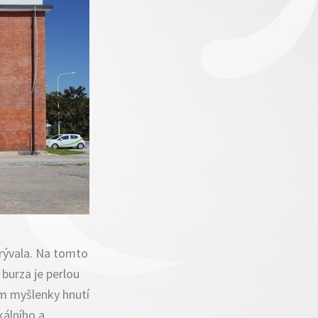
krývala. Na tomto
burza je perlou
ěm myšlenky hnutí
kálního a