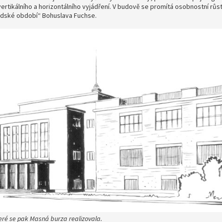
ertikálního a horizontálního vyjádření. V budově se promítá osobnostní růst
andské období“ Bohuslava Fuchse.
teré se pak Masná burza realizovala.