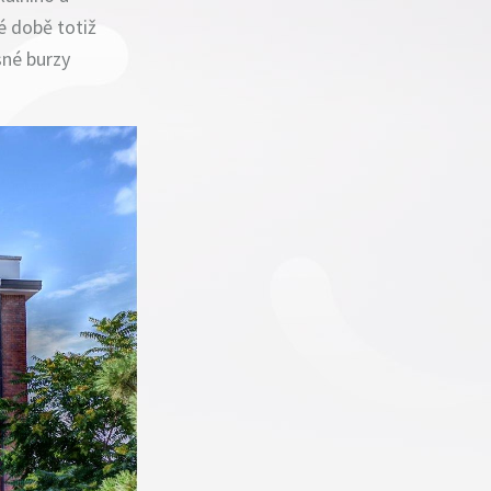
é době totiž
né burzy