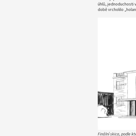
úhlů, jednoduchosti v
době vrcholilo „hol
Finální skica, podle k