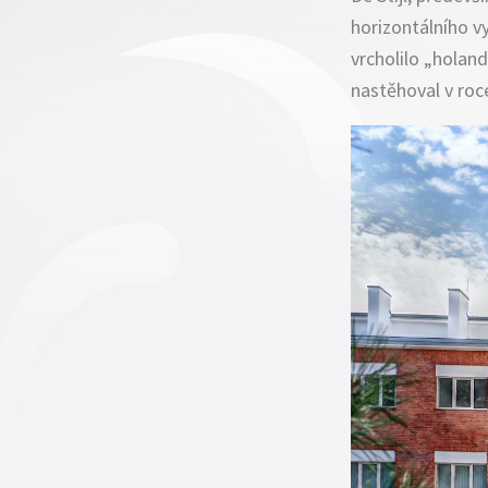
horizontálního v
vrcholilo „holan
nastěhoval v roce