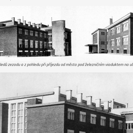
ledů zezadu a z pohledu při příjezdu od města pod železničním viaduktem na ul