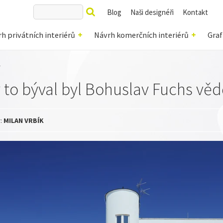
Blog
Naši designéři
Kontakt
h privátních interiérů
Návrh komerčních interiérů
Graf
l
 to býval byl Bohuslav Fuchs věd
r:
MILAN VRBÍK