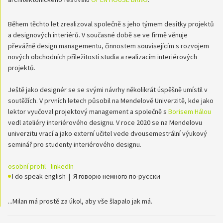
Během těchto let zrealizoval společně s jeho týmem desítky projektů
a designových interiérů. V současné době se ve firmě věnuje
převážně design managementu, činnostem souvisejícím s rozvojem
nových obchodních příležitostí studia a realizacím interiérových
projektů.
Ještě jako designér se se svými návrhy několikrát úspěšně umístil v
soutěžích. V prvních letech působil na Mendelově Univerzitě, kde jako
lektor vyučoval projektový management a společně s
Borisem Hálou
vedl ateliéry interiérového designu.
V roce 2020 se na Mendelovu
univerzitu vrací a jako externí učitel vede dvousemestrální výukový
seminář pro studenty interiérového designu.
osobní profil - linkedIn
I do speak english | Я говорю немного по-русски
...Milan má prostě za úkol, aby vše šlapalo jak má.