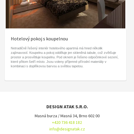
Hotelový pokoj s koupelnou
Netradičně řešený interiér hotelového apartmá má hned několik
zajímavostí. Koupelnu a pokoj odděluje jen skleněná tabule, což zvětšuje
prostor a prosvětluje koupelnu. Pod oknem je řešeno odpočinkové sezení,
které přitom šetří místo. Jsou voleny příjemné přírodní materiály v
kombinaci s doplňkovou barvou a světlou tapetou.
DESIGN ATAK S.R.O.
Masná burza / Masná 34, Brno 602 00
+420 736 418 182
info@designatak.cz