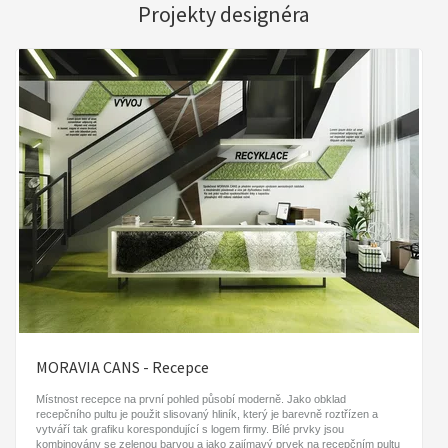
Projekty designéra
MORAVIA CANS - Recepce
Místnost recepce na první pohled působí moderně. Jako obklad
recepčního pultu je použit slisovaný hliník, který je barevně roztřízen a
vytváří tak grafiku korespondující s logem firmy. Bílé prvky jsou
kombinovány se zelenou barvou a jako zajímavý prvek na recepčním pultu