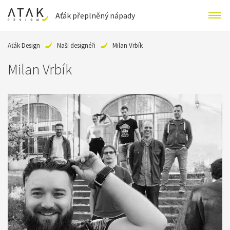
Aťák přeplněný nápady
Aťák Design
Naši designéři
Milan Vrbík
Milan Vrbík