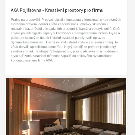
AXA Pojišťovna - Kreativní prostory pro firmu
Prales na pracovišti. Precizní digitální fototapeta v kombinaci s katrovaných
mořeným dřevem vytváří z této kancelářské kuchyňky skutečnou
relaxační oázu. Další z kreativních prostorů je kantýna ve stylu sci-fi. Opět
chytré použití digitální tapety v kombinaci s transparentními židlemi Gyza a
potiskem stolových desek imitující ovládací panely tvoří opravdu
dynamickou atmosféru. Herna ve stylu street stylu je zařízena strozeji, to
však dotváří specifickou atmosféru. Nejvýraznějším prvkem je městský
satelitní snímek na stropě. V korporátním, přesto ale svěžím a moderním
stylu zařízená zasedací místnost zapadá do celkového dynamického
konceptu interiéru firmy AXA.