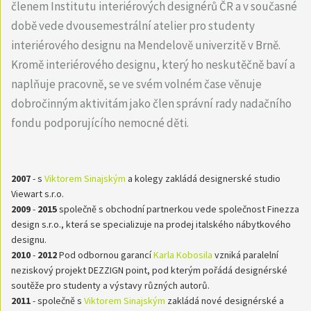
členem Institutu interiérových designérů ČR a v současné
době vede dvousemestrální atelier pro studenty
interiérového designu na Mendelově univerzitě v Brně.
Kromě interiérového designu, který ho neskutěčně baví a
naplňuje pracovně, se ve svém volném čase věnuje
dobročinným aktivitám jako člen správní rady nadačního
fondu podporujícího nemocné děti.
2007
- s
Viktorem Sinajským
a kolegy zakládá designerské studio
Viewart s.r.o.
2009
-
2015
společně s obchodní partnerkou vede společnost Finezza
design s.r.o., která se specializuje na prodej italského nábytkového
designu.
2010
-
2012
Pod odbornou garancí
Karla Kobosila
vzniká paralelní
neziskový projekt DEZZIGN point, pod kterým pořádá designérské
soutěže pro studenty a výstavy různých autorů.
2011
- společně s
Viktorem Sinajským
zakládá nové designérské a