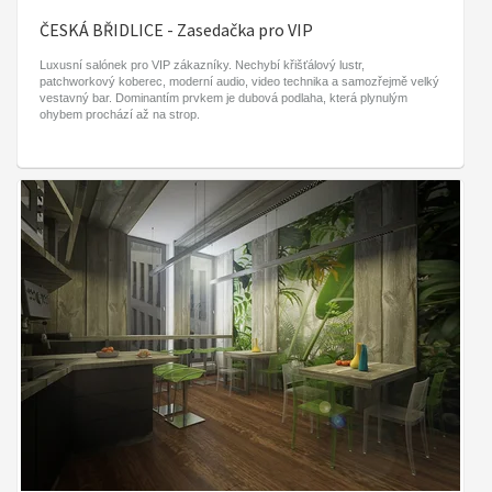
ČESKÁ BŘIDLICE - Zasedačka pro VIP
Luxusní salónek pro VIP zákazníky. Nechybí křišťálový lustr,
patchworkový koberec, moderní audio, video technika a samozřejmě velký
vestavný bar. Dominantím prvkem je dubová podlaha, která plynulým
ohybem prochází až na strop.