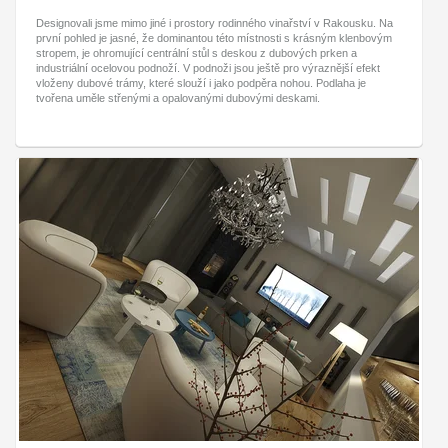
Designovali jsme mimo jiné i prostory rodinného vinařství v Rakousku. Na
první pohled je jasné, že dominantou této místnosti s krásným klenbovým
stropem, je ohromující centrální stůl s deskou z dubových prken a
industriální ocelovou podnoží. V podnoži jsou ještě pro výraznější efekt
vloženy dubové trámy, které slouží i jako podpěra nohou. Podlaha je
tvořena uměle střenými a opalovanými dubovými deskami.