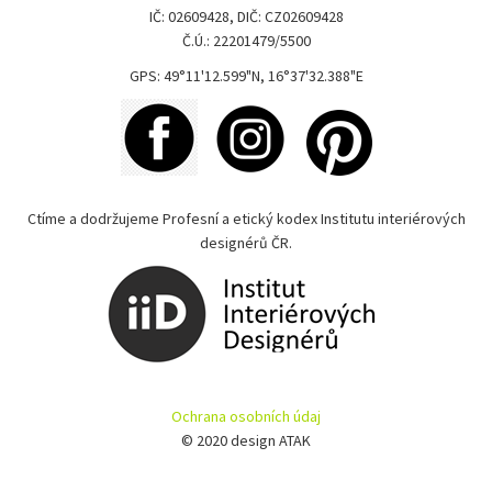
IČ: 02609428, DIČ: CZ02609428
Č.Ú.: 22201479/5500
GPS: 49°11'12.599"N, 16°37'32.388"E
Ctíme a dodržujeme Profesní a etický kodex Institutu interiérových
designérů ČR.
Ochrana osobních údaj
© 2020 design ATAK