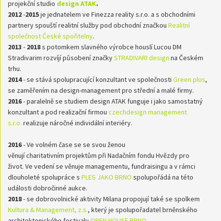
projekční studio
design ATAK
.
2012
-
2015
je jednatelem ve Finezza reality s.r.o. a s obchodními
partnery spouští realitní služby pod obchodní značkou
Realitní
společnost České spořitelny
.
2013
-
2018
s potomkem slavného výrobce houslí Lucou DM
Stradivarim rozvíjí působení značky
STRADIVARI design
na Českém
trhu.
2014
- se stává spolupracující konzultant ve společnosti
Green plus
,
se zaměřením na design-management pro střední a malé firmy.
2016
- paralelně se studiem design ATAK funguje i jako samostatný
konzultant a pod realizační firmou
czechdesign management
s.r.o.
realizuje náročné individální interiéry.
2016
- Ve volném čase se se svou ženou
věnují charitativním projektům při Nadačním fondu Hvězdy pro
život. Ve vedení se věnuje managementu, fundraisingu a v rámci
dlouholeté spolupráce s
PLES JAKO BRNO
spolupořádá na této
události dobročinné aukce.
2018
- se dobrovolnické aktivity Milana propojují také se spolkem
Kultura & Management, z.s.
, který je spolupořadatel brněnského
architektonického festivalu
OPEN HOUSE BRNO
.