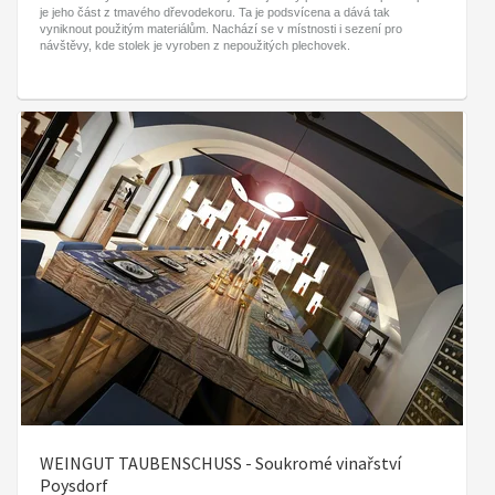
je jeho část z tmavého dřevodekoru. Ta je podsvícena a dává tak
vyniknout použitým materiálům. Nachází se v místnosti i sezení pro
návštěvy, kde stolek je vyroben z nepoužitých plechovek.
WEINGUT TAUBENSCHUSS - Soukromé vinařství
Poysdorf