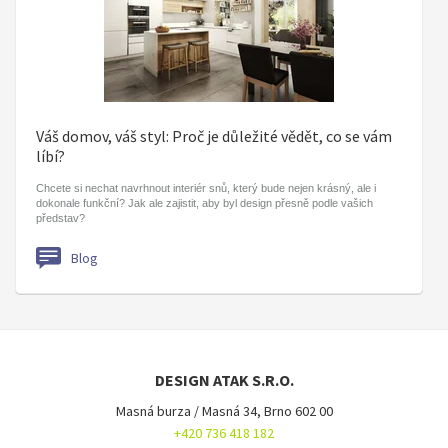
Váš domov, váš styl: Proč je důležité vědět, co se vám
líbí?
Chcete si nechat navrhnout interiér snů, který bude nejen krásný, ale i
dokonale funkční? Jak ale zajistit, aby byl design přesně podle vašich
představ?
Blog
DESIGN ATAK S.R.O.
Masná burza / Masná 34, Brno 602 00
+420 736 418 182