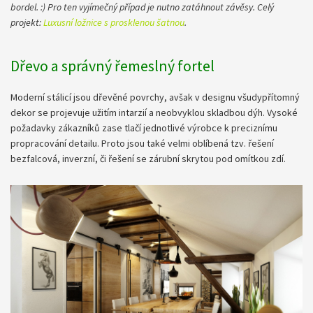
bordel. :) Pro ten vyjímečný případ je nutno zatáhnout závěsy. Celý
projekt:
Luxusní ložnice s prosklenou šatnou​
.
Dřevo a správný řemeslný fortel
Moderní stálicí jsou dřevěné povrchy, avšak v designu všudypřítomný
dekor se projevuje užitím intarzií a neobvyklou skladbou dýh. Vysoké
požadavky zákazníků zase tlačí jednotlivé výrobce k preciznímu
propracování detailu. Proto jsou také velmi oblíbená tzv. řešení
bezfalcová, inverzní, či řešení se zárubní skrytou pod omítkou zdí.