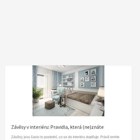
Jak proměnit inspiraci z instagramu v interiér na
míru?
Instagram i Pinterest jsou skvělými zdroji inspirace. Uložené fotky interiérů
v našich telefonech se často stávají prvním impulsem pro změnu. Dávejte
ale pozor, to co vypadá krásně na fotce, nemusí fungovat u vás doma.
Proč nejsou virální trendy vždy tou nejlepší volbou? A jak zařídit interiér,
který vás bude bavit dlouhodobě?
Blog
Závěsy v interiéru: Pravidla, která (ne)znáte
Závěsy jsou často to poslední, co se do interiéru doplňuje. Právě tenhle