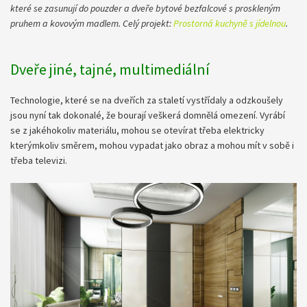
které se zasunují do pouzder a dveře bytové bezfalcové s proskleným
pruhem a kovovým madlem. Celý projekt:
Prostorná kuchyně s jídelnou​
.
Dveře jiné, tajné, multimediální
Technologie, které se na dveřích za staletí vystřídaly a odzkoušely
jsou nyní tak dokonalé, že bourají veškerá domnělá omezení. Vyrábí
se z jakéhokoliv materiálu, mohou se otevírat třeba elektricky
kterýmkoliv směrem, mohou vypadat jako obraz a mohou mít v sobě i
třeba televizi.