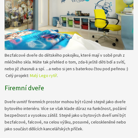
Bezfalcové dveře do dětského pokojíku, které mají v sobě pruh z
mléčného skla. Máte tak přehled o tom, zda-li ještě děti bdí a svítí,
nebo již zhasnuli a spí. ...a nebo si jen s baterkou čtou pod peřinou :)
Celý projekt:
Malý Lego rytíř
.
Firemní dveře
Dveře uvnitř firemních prostor mohou být různé stejně jako dveře
bytového interiéru. Více se však klade důraz na funkčnost, požární
bezpečnost a vysokou zátěž. Stejně jako u bytových dveří umí být
bezfalcové, falcové, na celou výšku, posuvné, celoskleněné nebo
jako součást dělících kancelářských příček.