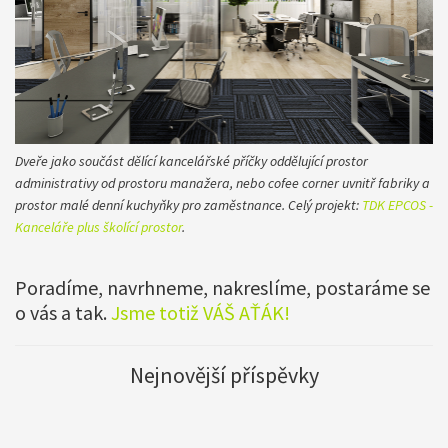
Dveře jako součást dělící kancelářské příčky oddělující prostor
administrativy od prostoru manažera, nebo cofee corner uvnitř fabriky a
prostor malé denní kuchyňky pro zaměstnance. Celý projekt:
TDK EPCOS -
Kanceláře plus školící prostor
.
Poradíme, navrhneme, nakreslíme, postaráme se
o vás a tak.
Jsme totiž VÁŠ AŤÁK!
Nejnovější příspěvky