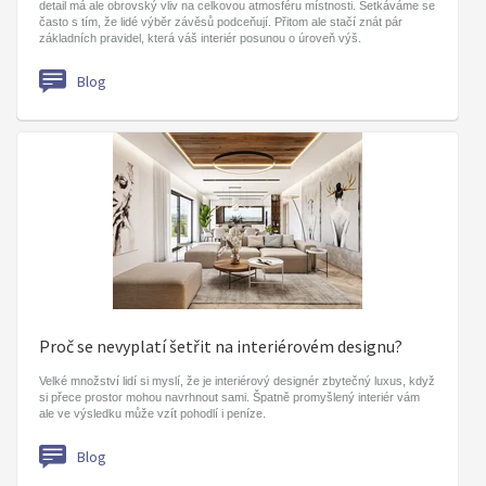
detail má ale obrovský vliv na celkovou atmosféru místnosti. Setkáváme se
často s tím, že lidé výběr závěsů podceňují. Přitom ale stačí znát pár
základních pravidel, která váš interiér posunou o úroveň výš.
Blog
Proč se nevyplatí šetřit na interiérovém designu?
Velké množství lidí si myslí, že je interiérový designér zbytečný luxus, když
si přece prostor mohou navrhnout sami. Špatně promyšlený interiér vám
ale ve výsledku může vzít pohodlí i peníze.
Blog