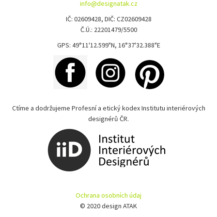
info@designatak.cz
IČ: 02609428, DIČ: CZ02609428
Č.Ú.: 22201479/5500
GPS: 49°11'12.599"N, 16°37'32.388"E
Ctíme a dodržujeme Profesní a etický kodex Institutu interiérových
designérů ČR.
Ochrana osobních údaj
© 2020 design ATAK