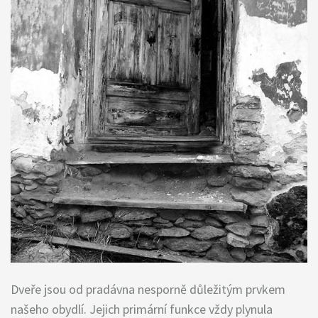
Dveře jsou od pradávna nesporně důležitým prvkem
našeho obydlí. Jejich primární funkce vždy plynula