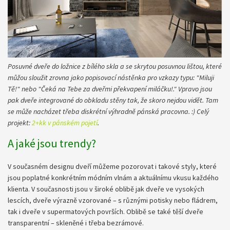
Posuvné dveře do ložnice z bílého skla a se skrytou posuvnou lištou, které
můžou sloužit zrovna jako popisovací nástěnka pro vzkazy typu: "Miluji
Tě!" nebo "Čeká na Tebe za dveřmi překvapení miláčku!." Vpravo jsou
pak dveře integrované do obkladu stěny tak, že skoro nejdou vidět. Tam
se může nacházet třeba diskrétní výhradně pánská pracovna. :) Celý
projekt:
2+kk v pánském pojetí​
.
A jaké jsou trendy?
V současném designu dveří můžeme pozorovat i takové styly, které
jsou poplatné konkrétním módním vlnám a aktuálnímu vkusu každého
klienta. V současnosti jsou v široké oblibě jak dveře ve vysokých
lescích, dveře výrazně vzorované – s různými potisky nebo fládrem,
tak i dveře v supermatových površích. Oblibě se také těší dveře
transparentní – skleněné i třeba bezrámové.