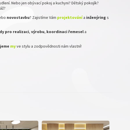
dlení. Nebo jen obývací pokoj a kuchyni? Dětský pokojík?
ráž?
ebo
novostavbu
? Zajistíme Vám
projektování
a
inženýring
s
y pro realizaci
,
výrobu
,
koordinaci
řemesel
a
zujeme
my
ve stylu a zodpovědnosti nám vlastní!