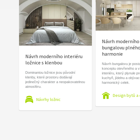
Návrh moderního
bungalovu plnéh
harmonie
Návrh moderního interiéru
ložnice s klenbou
Návrh bungalovu je post
konceptu otevřeného a 
Dominantou ložnice jsou původní
interiéru, který plynule p
klenby, které prostoru dodávají
kuchyň, jídelnu a obývac
jedinečný charakter a neopakovatelnou
harmonický celek.
atmosféru.
Design bytů a
Návrhy ložnic