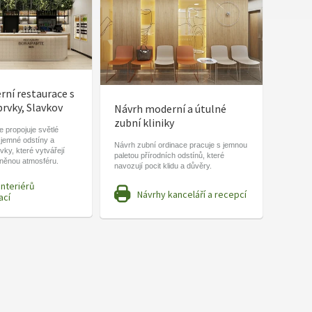
ní restaurace s
prvky, Slavkov
Návrh moderní a útulné
zubní kliniky
 propojuje světlé
 jemné odstíny a
Návrh zubní ordinace pracuje s jemnou
vky, které vytvářejí
paletou přírodních odstínů, které
lněnou atmosféru.
navozují pocit klidu a důvěry.
interiérů
Návrhy kanceláří a recepcí
ací