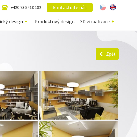
kontaktujte nás
+420 736 418 182
ický design
Produktový design
3D vizualizace
Zpět