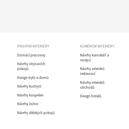
PRIVÁTNÍ INTERIÉRY
KOMERČNÍ INTERIÉRY
Domácí pracovny
Návrhy kanceláří a
recepcí
Návrhy obývacích
pokojů
Návrhy interiérů
restaurací
Design bytů a domů
Návrhy interiérů
Návrhy kuchyní
obchodů
Návrhy koupelen
Design hotelů
Návrhy ložnic
Návrhy dětských pokojů