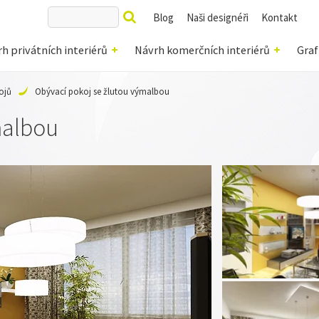
Blog
Naši designéři
Kontakt
h privátních interiérů
Návrh komerčních interiérů
Graf
ojů
Obývací pokoj se žlutou výmalbou
malbou