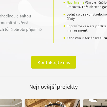
Navrhneme
Vám vysněné by
Pracovnu? Ložnici? Nebo ga
Jedná se o
rekonstrukci
n
pohodlnou členitou
úřady.
ou roli otevřená
Připravíme veškeré
podklad
ých tónů působí příjemně.
management
.
Nebo Vám
interiér zreali
Kontaktujte nás
Nejnovější projekty