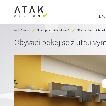
Návr
Aťák Design
Návrh privátních interiérů
Návrhy obývacích pok
Obývací pokoj se žlutou vý