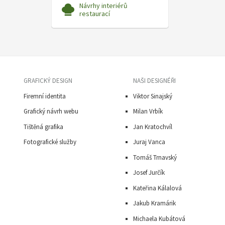
Návrhy interiérů
restaurací
GRAFICKÝ DESIGN
NAŠI DESIGNÉŘI
Firemní identita
Viktor Sinajský
Grafický návrh webu
Milan Vrbík
Tištěná grafika
Jan Kratochvíl
Fotografické služby
Juraj Vanca
Tomáš Trnavský
J
osef Jurčík
Kateřina Kálalová
Jakub Kramárik
Michaela Kubátová