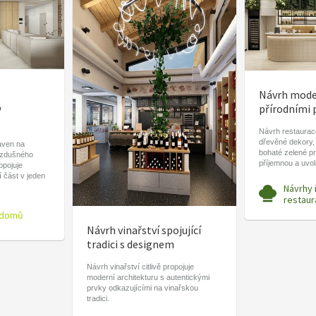
Návrh moder
o
přírodními 
Návrh restaurace
dřevěné dekory,
aven na
bohaté zelené pr
vzdušného
příjemnou a uvo
ropojuje
í část v jeden
Návrhy 
restaur
 domů
Návrh vinařství spojující
tradici s designem
Návrh vinařství citlivě propojuje
moderní architekturu s autentickými
prvky odkazujícími na vinařskou
tradici.