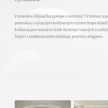
V interiéru obývacího pokoje s centrální TV stěnou a 
pohovkou s výrazným květinovým vzorem hraje důležit
knihovna pro množství knih. Kontrast tmavých a světl
Stojící i zavěšená světla dodávají prostoru eleganci.