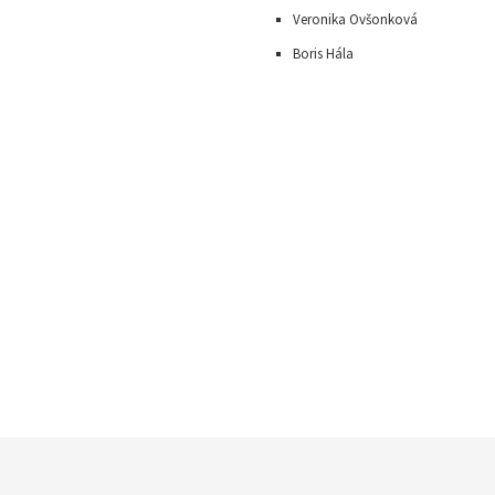
Veronika Ovšonková
Boris Hála