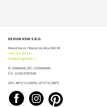
DESIGN ATAK S.R.O.
Masná burza / Masná 34, Brno 602 00
+420 736 418 182
info@designatak.cz
IČ: 02609428, DIČ: CZ02609428
Č.Ú.: 22201479/5500
GPS: 49°11'12.599"N, 16°37'32.388"E