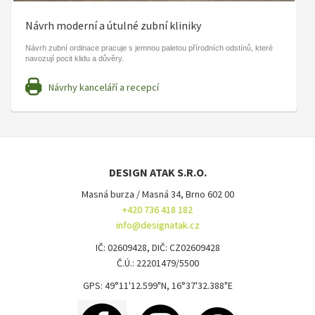
Návrh moderní a útulné zubní kliniky
Návrh zubní ordinace pracuje s jemnou paletou přírodních odstínů, které
navozují pocit klidu a důvěry.
Návrhy kanceláří a recepcí
DESIGN ATAK S.R.O.
Masná burza / Masná 34, Brno 602 00
+420 736 418 182
info@designatak.cz
IČ: 02609428, DIČ: CZ02609428
Č.Ú.: 22201479/5500
GPS: 49°11'12.599"N, 16°37'32.388"E