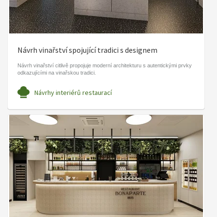
Návrh vinařství spojující tradici s designem
Návrh vinařství citlivě propojuje moderní architekturu s autentickými prvky
odkazujícími na vinařskou tradici.
Návrhy interiérů restaurací