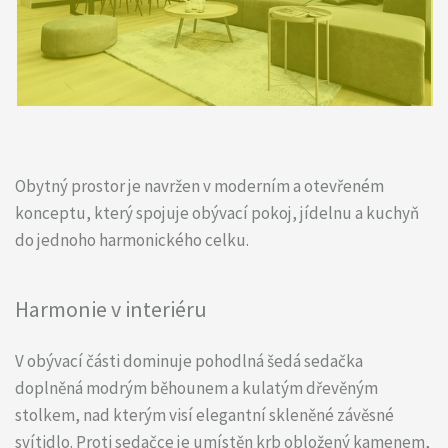
Obytný prostor je navržen v moderním a otevřeném
konceptu, který spojuje obývací pokoj, jídelnu a kuchyň
do jednoho harmonického celku.
Harmonie v interiéru
V obývací části dominuje pohodlná šedá sedačka
doplněná modrým běhounem a kulatým dřevěným
stolkem, nad kterým visí elegantní skleněné závěsné
svítidlo. Proti sedačce je umístěn krb obložený kamenem,