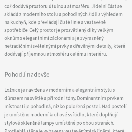
což dodává prostoru útulnou atmosféru. Jídelní část se
skládá z moderního stolu a pohodlných židlí s výhledem
na kuchyň, kde převládají čisté linie a vestavěné
spotřebiče. Celý prostor je prosvětlený díky velkým
oknům s elegantními záclonami a je zvýrazněný
netradičními světelnými prvky a dřevěnými detaily, které
dodávají příjemnou atmosféru celému interiéru.
Pohodlí nadevše
Ložnice je navržena v moderním a elegantním stylu s
důrazem na světlé a přírodní tóny. Dominantním prvkem
místnosti je pohodlná, nízko položená postel. Nad postelí
je umístěno moderní kruhové svítidlo, které doplňují
stylové skleněné lampy umístěné po obou stranách.
Protilehlá stěna je vybavena vestavěnými skříněmi, které