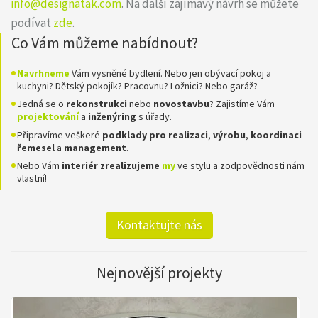
info@designatak.com
. Na další zajímavý návrh se můžete
podívat
zde
.
Co Vám můžeme nabídnout?
Navrhneme
Vám vysněné bydlení. Nebo jen obývací pokoj a
kuchyni? Dětský pokojík? Pracovnu? Ložnici? Nebo garáž?
Jedná se o
rekonstrukci
nebo
novostavbu
? Zajistíme Vám
projektování
a
inženýring
s úřady.
Připravíme veškeré
podklady pro realizaci
,
výrobu
,
koordinaci
řemesel
a
management
.
Nebo Vám
interiér zrealizujeme
my
ve stylu a zodpovědnosti nám
vlastní!
Kontaktujte nás
Nejnovější projekty