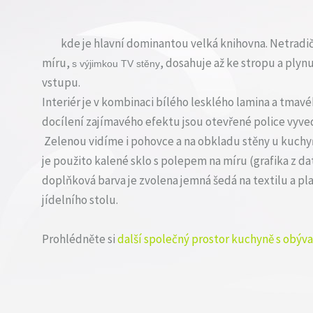
kde je hlavní dominantou velká knihovna. Netradič
míru,
, dosahuje až ke stropu a plyn
s výjimkou TV stěny
vstupu.
Interiér je v kombinaci bílého lesklého lamina a tma
docílení zajímavého efektu jsou otevřené police vyve
Zelenou vidíme i pohovce a na obkladu stěny u kuchy
je použito kalené sklo s polepem na míru (grafika z d
doplňková barva je zvolena jemná šedá na textilu a pla
jídelního stolu.
Prohlédněte si
další společný prostor kuchyně s obýv