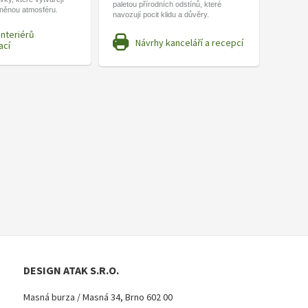
paletou přírodních odstínů, které
lněnou atmosféru.
navozují pocit klidu a důvěry.
interiérů
Návrhy kanceláří a recepcí
ací
DESIGN ATAK S.R.O.
Masná burza / Masná 34, Brno 602 00