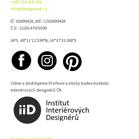
+420 736 418 182
info@designatak.cz
IČ: 02609428, DIČ: CZ02609428
Č.Ú.: 22201479/5500
GPS: 49°11'12.599"N, 16°37'32.388"E
Ctíme a dodržujeme Profesní a etický kodex Institutu
interiérových designérů ČR.