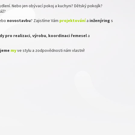
dlení. Nebo jen obývací pokoj a kuchyni? Dětský pokojík?
ráž?
ebo
novostavbu
? Zajistíme Vám
projektování
a
inženýring
s
y pro realizaci
,
výrobu
,
koordinaci
řemesel
a
zujeme
my
ve stylu a zodpovědnosti nám vlastní!