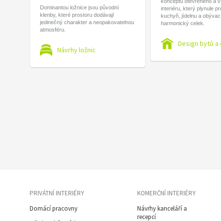
konceptu otevřeného a 
Dominantou ložnice jsou původní
interiéru, který plynule p
klenby, které prostoru dodávají
kuchyň, jídelnu a obývac
jedinečný charakter a neopakovatelnou
harmonický celek.
atmosféru.
Design bytů a
Návrhy ložnic
PRIVÁTNÍ INTERIÉRY
KOMERČNÍ INTERIÉRY
Domácí pracovny
Návrhy kanceláří a
recepcí