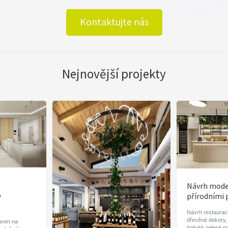
Kontaktujte nás
Nejnovější projekty
Návrh moder
o
přírodními 
Návrh restaurace
dřevěné dekory,
aven na
bohaté zelené pr