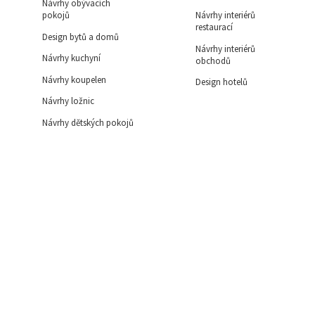
Návrhy obývacích
pokojů
Návrhy interiérů
restaurací
Design bytů a domů
Návrhy interiérů
Návrhy kuchyní
obchodů
Návrhy koupelen
Design hotelů
Návrhy ložnic
Návrhy dětských pokojů