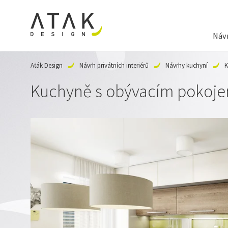
Návr
Aťák Design
Návrh privátních interiérů
Návrhy kuchyní
K
Kuchyně s obývacím pokoje