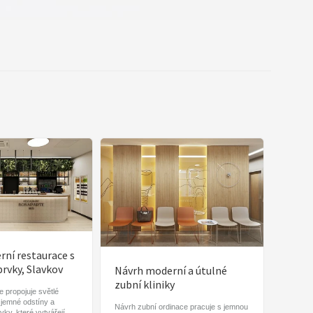
ní restaurace s
prvky, Slavkov
Návrh moderní a útulné
zubní kliniky
 propojuje světlé
 jemné odstíny a
Návrh zubní ordinace pracuje s jemnou
vky, které vytvářejí