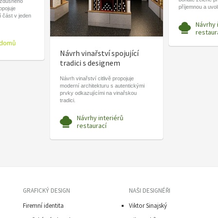
vzdušného
příjemnou a uvo
ropojuje
í část v jeden
Návrhy 
restaur
 domů
Návrh vinařství spojující
tradici s designem
Návrh vinařství citlivě propojuje
moderní architekturu s autentickými
prvky odkazujícími na vinařskou
tradici.
Návrhy interiérů
restaurací
GRAFICKÝ DESIGN
NAŠI DESIGNÉŘI
Firemní identita
Viktor Sinajský