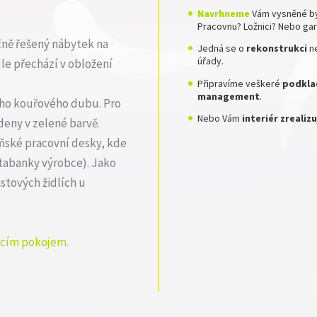
Navrhneme
Vám vysněné by
Pracovnu? Ložnici? Nebo ga
ně řešený nábytek na
Jedná se o
rekonstrukci
n
úřady.
ule přechází v obložení
Připravíme veškeré
podklad
management
.
vého kouřového dubu. Pro
Nebo Vám
interiér zreali
deny v zelené barvě.
ňské pracovní desky, kde
atabanky výrobce). Jako
stových židlích u
acím pokojem.