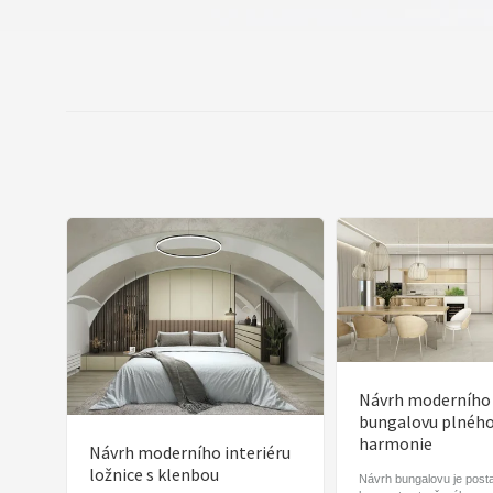
Návrh moderního
bungalovu plnéh
harmonie
Návrh moderního interiéru
ložnice s klenbou
Návrh bungalovu je post