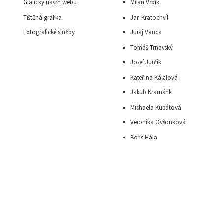
Grafický návrh webu
Milan Vrbík
Tištěná grafika
Jan Kratochvíl
Fotografické služby
Juraj Vanca
Tomáš Trnavský
J
osef Jurčík
Kateřina Kálalová
Jakub Kramárik
Michaela Kubátová
Veronika Ovšonková
Boris Hála