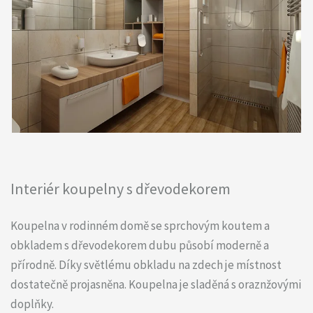
Interiér koupelny s dřevodekorem
Koupelna v rodinném domě se sprchovým koutem a
obkladem s dřevodekorem dubu působí moderně a
přírodně. Díky světlému obkladu na zdech je místnost
dostatečně projasněna. Koupelna je sladěná s oraznžovými
doplňky.