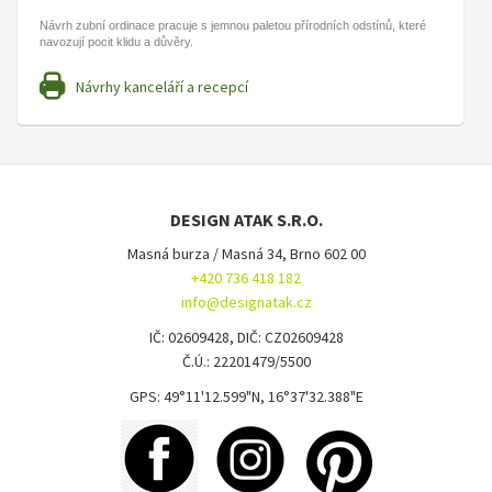
Návrh zubní ordinace pracuje s jemnou paletou přírodních odstínů, které
navozují pocit klidu a důvěry.
Návrhy kanceláří a recepcí
DESIGN ATAK S.R.O.
Masná burza / Masná 34, Brno 602 00
+420 736 418 182
info@designatak.cz
IČ: 02609428, DIČ: CZ02609428
Č.Ú.: 22201479/5500
GPS: 49°11'12.599"N, 16°37'32.388"E