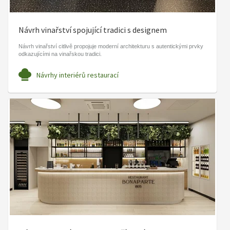
Návrh vinařství spojující tradici s designem
Návrh vinařství citlivě propojuje moderní architekturu s autentickými prvky
odkazujícími na vinařskou tradici.
Návrhy interiérů restaurací