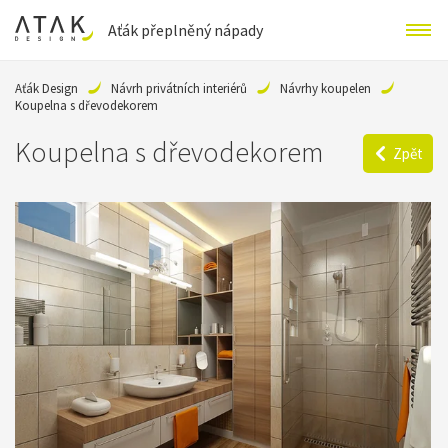
Aťák přeplněný nápady
Aťák Design
Návrh privátních interiérů
Návrhy koupelen
Koupelna s dřevodekorem
Koupelna s dřevodekorem
Zpět