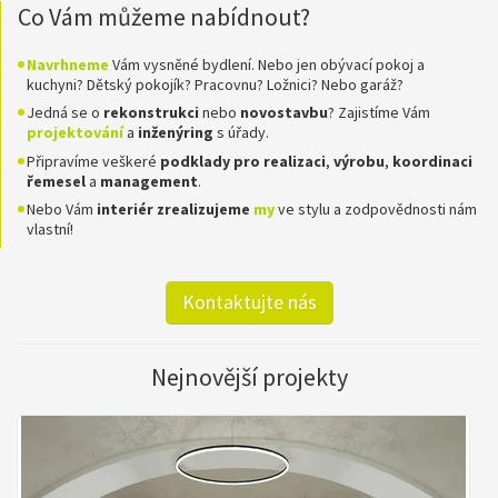
Co Vám můžeme nabídnout?
Navrhneme
Vám vysněné bydlení. Nebo jen obývací pokoj a
kuchyni? Dětský pokojík? Pracovnu? Ložnici? Nebo garáž?
Jedná se o
rekonstrukci
nebo
novostavbu
? Zajistíme Vám
projektování
a
inženýring
s úřady.
Připravíme veškeré
podklady pro realizaci
,
výrobu
,
koordinaci
řemesel
a
management
.
Nebo Vám
interiér zrealizujeme
my
ve stylu a zodpovědnosti nám
vlastní!
Kontaktujte nás
Nejnovější projekty