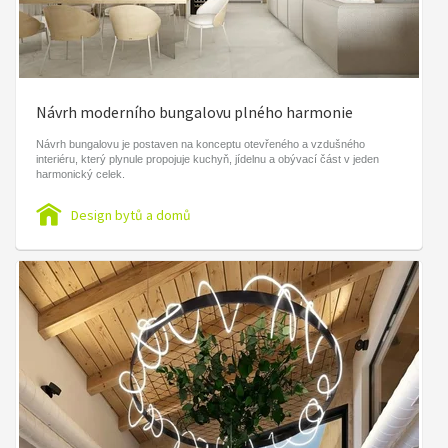
Návrh moderního bungalovu plného harmonie
Návrh bungalovu je postaven na konceptu otevřeného a vzdušného
interiéru, který plynule propojuje kuchyň, jídelnu a obývací část v jeden
harmonický celek.
Design bytů a domů