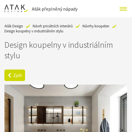
Aťák přeplněný nápady
Aťák Design
Návrh privátních interiérů
Návrhy koupelen
Design koupelny v industriálním stylu
Design koupelny v industriálním
stylu
Zpět