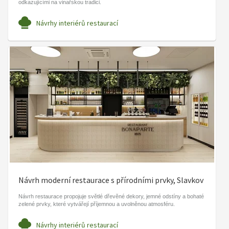
odkazujícími na vinařskou tradici.
Návrhy interiérů restaurací
Návrh moderní restaurace s přírodními prvky, Slavkov
Návrh restaurace propojuje světlé dřevěné dekory, jemné odstíny a bohaté
zelené prvky, které vytvářejí příjemnou a uvolněnou atmosféru.
Návrhy interiérů restaurací