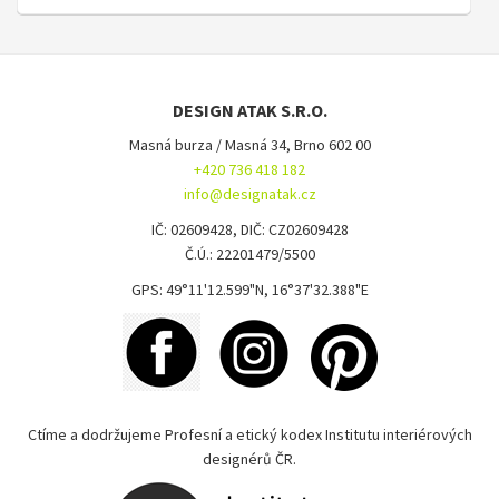
DESIGN ATAK S.R.O.
Masná burza / Masná 34, Brno 602 00
+420 736 418 182
info@designatak.cz
IČ: 02609428, DIČ: CZ02609428
Č.Ú.: 22201479/5500
GPS: 49°11'12.599"N, 16°37'32.388"E
Ctíme a dodržujeme Profesní a etický kodex Institutu interiérových
designérů ČR.