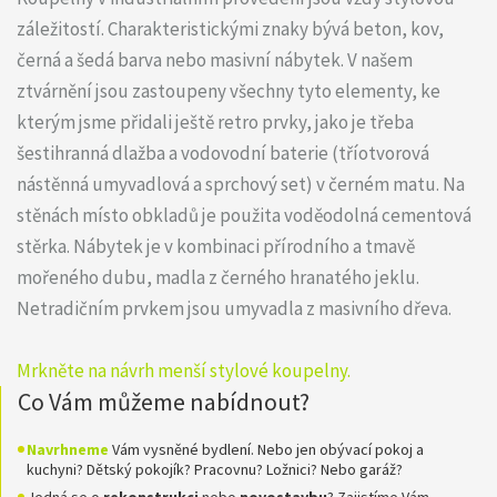
záležitostí. Charakteristickými znaky bývá beton, kov,
černá a šedá barva nebo masivní nábytek. V našem
ztvárnění jsou zastoupeny všechny tyto elementy, ke
kterým jsme přidali ještě retro prvky, jako je třeba
šestihranná dlažba a vodovodní baterie (tříotvorová
nástěnná umyvadlová a sprchový set) v černém matu. Na
stěnách místo obkladů je použita voděodolná cementová
stěrka. Nábytek je v kombinaci přírodního a tmavě
mořeného dubu, madla z černého hranatého jeklu.
Netradičním prvkem jsou umyvadla z masivního dřeva.
Mrkněte na návrh menší stylové koupelny.
Co Vám můžeme nabídnout?
Navrhneme
Vám vysněné bydlení. Nebo jen obývací pokoj a
kuchyni? Dětský pokojík? Pracovnu? Ložnici? Nebo garáž?