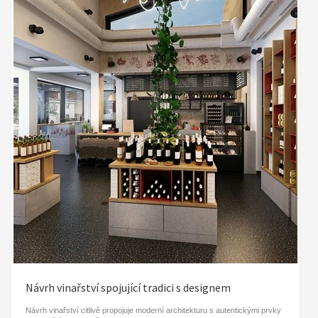
Návrh vinařství spojující tradici s designem
Návrh vinařství citlivě propojuje moderní architekturu s autentickými prvky