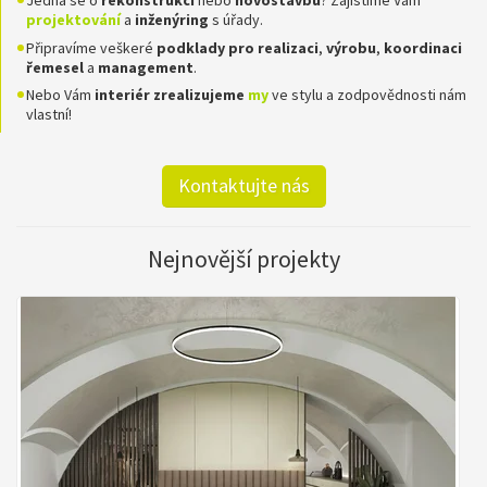
Jedná se o
rekonstrukci
nebo
novostavbu
? Zajistíme Vám
projektování
a
inženýring
s úřady.
Připravíme veškeré
podklady pro realizaci
,
výrobu
,
koordinaci
řemesel
a
management
.
Nebo Vám
interiér zrealizujeme
my
ve stylu a zodpovědnosti nám
vlastní!
Kontaktujte nás
Nejnovější projekty