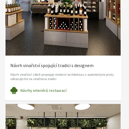
Návrh vinařství spojující tradici s designem
Návrh vinařství citlivě propojuje moderní architekturu s autentickými prvky
odkazujícími na vinařskou tradici.
Návrhy interiérů restaurací