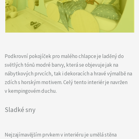
Podkrovní pokojíček pro malého chlapce je laděný do
světlých tónů modré barvy, která se objevuje jak na
nábytkových prvcích, tak i dekoracích a hravé výmalbě na
zdích s horským motivem. Celý tento interiér je navržen
v kempingovém duchu.
Sladké sny
Nejzajímavějším prvkem v interiéru je umělá stěna