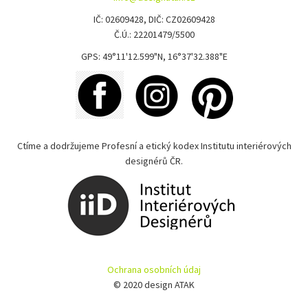
IČ: 02609428, DIČ: CZ02609428
Č.Ú.: 22201479/5500
GPS: 49°11'12.599"N, 16°37'32.388"E
Ctíme a dodržujeme Profesní a etický kodex Institutu interiérových
designérů ČR.
Ochrana osobních údaj
© 2020 design ATAK