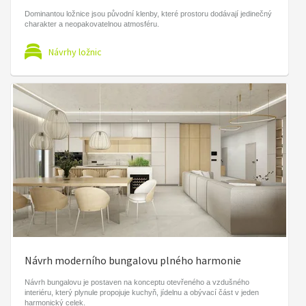
Dominantou ložnice jsou původní klenby, které prostoru dodávají jedinečný
charakter a neopakovatelnou atmosféru.
Návrhy ložnic
Návrh moderního bungalovu plného harmonie
Návrh bungalovu je postaven na konceptu otevřeného a vzdušného
interiéru, který plynule propojuje kuchyň, jídelnu a obývací část v jeden
harmonický celek.