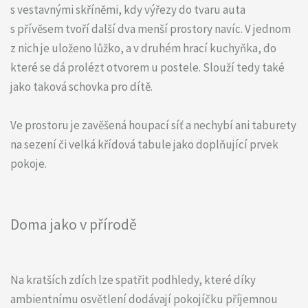
s vestavnými skříněmi, kdy výřezy do tvaru auta
s přívěsem tvoří další dva menší prostory navíc. V jednom
z nich je uloženo lůžko, a v druhém hrací kuchyňka, do
které se dá prolézt otvorem u postele. Slouží tedy také
jako taková schovka pro dítě.
Ve prostoru je zavěšená houpací síť a nechybí ani taburety
na sezení či velká křídová tabule jako doplňující prvek
pokoje.
Doma jako v přírodě
Na kratších zdích lze spatřit podhledy, které díky
ambientnímu osvětlení dodávají pokojíčku příjemnou