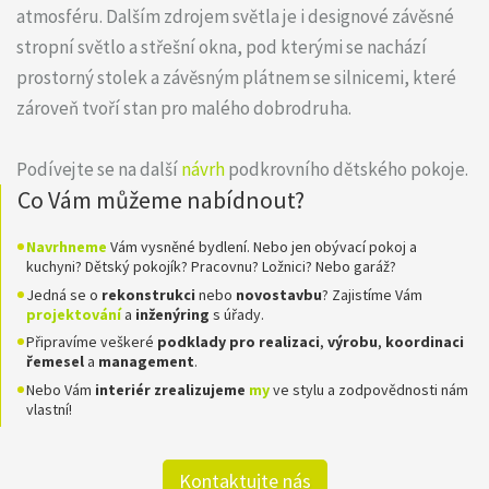
atmosféru. Dalším zdrojem světla je i designové závěsné
stropní světlo a střešní okna, pod kterými se nachází
prostorný stolek a závěsným plátnem se silnicemi, které
zároveň tvoří stan pro malého dobrodruha.
Podívejte se na další
návrh
podkrovního dětského pokoje.
Co Vám můžeme nabídnout?
Navrhneme
Vám vysněné bydlení. Nebo jen obývací pokoj a
kuchyni? Dětský pokojík? Pracovnu? Ložnici? Nebo garáž?
Jedná se o
rekonstrukci
nebo
novostavbu
? Zajistíme Vám
projektování
a
inženýring
s úřady.
Připravíme veškeré
podklady pro realizaci
,
výrobu
,
koordinaci
řemesel
a
management
.
Nebo Vám
interiér zrealizujeme
my
ve stylu a zodpovědnosti nám
vlastní!
Kontaktujte nás