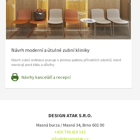
Návrh moderní a útulné zubní kliniky
Návrh zubní ordinace pracuje s jemnou paletou přírodních odstínů, které
navozují pocit klidu a důvěry.
Návrhy kanceláří a recepcí
DESIGN ATAK S.R.O.
Masná burza / Masná 34, Brno 602 00
+420 736 418 182
info@designatak.cz