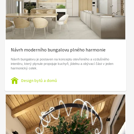
Návrh moderního bungalovu plného harmonie
Návrh bungalovu je postaven na konceptu otevřeného a vzdušného
interiéru, který plynule propojuje kuchyň, jídelnu a obývací část v jeden
harmonický celek.
Design bytů a domů