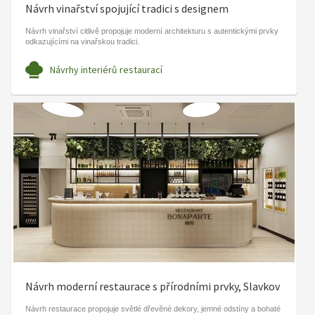
Návrh vinařství spojující tradici s designem
Návrh vinařství citlivě propojuje moderní architekturu s autentickými prvky
odkazujícími na vinařskou tradici.
Návrhy interiérů restaurací
Návrh moderní restaurace s přírodními prvky, Slavkov
Návrh restaurace propojuje světlé dřevěné dekory, jemné odstíny a bohaté