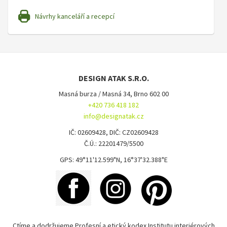
Návrhy kanceláří a recepcí
DESIGN ATAK S.R.O.
Masná burza / Masná 34, Brno 602 00
+420 736 418 182
info@designatak.cz
IČ: 02609428, DIČ: CZ02609428
Č.Ú.: 22201479/5500
GPS: 49°11'12.599"N, 16°37'32.388"E
Ctíme a dodržujeme Profesní a etický kodex Institutu interiérových