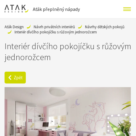
Aťák přeplněný nápady
Aťák Design
Návrh privátních interiérů
Návrhy dětských pokojů
Interiér dívčího pokojíčku s růžovým jednorožcem
Interiér dívčího pokojíčku s růžovým
jednorožcem
Zpět