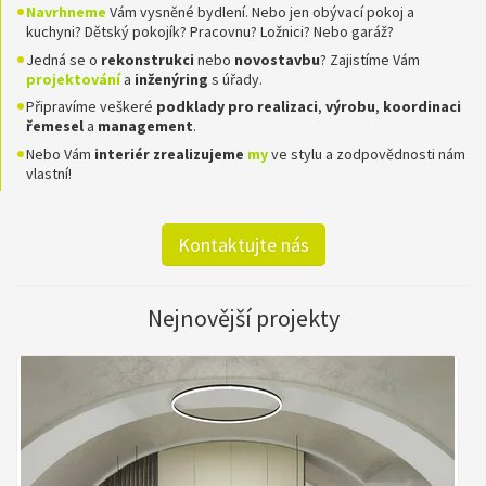
Navrhneme
Vám vysněné bydlení. Nebo jen obývací pokoj a
kuchyni? Dětský pokojík? Pracovnu? Ložnici? Nebo garáž?
Jedná se o
rekonstrukci
nebo
novostavbu
? Zajistíme Vám
projektování
a
inženýring
s úřady.
Připravíme veškeré
podklady pro realizaci
,
výrobu
,
koordinaci
řemesel
a
management
.
Nebo Vám
interiér zrealizujeme
my
ve stylu a zodpovědnosti nám
vlastní!
Kontaktujte nás
Nejnovější projekty