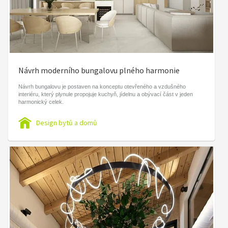
Návrh moderního bungalovu plného harmonie
Návrh bungalovu je postaven na konceptu otevřeného a vzdušného
interiéru, který plynule propojuje kuchyň, jídelnu a obývací část v jeden
harmonický celek.
Design bytů a domů