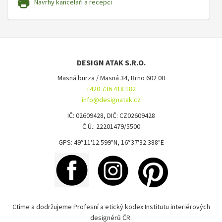
Návrhy kanceláří a recepcí
DESIGN ATAK S.R.O.
Masná burza / Masná 34, Brno 602 00
+420 736 418 182
info@designatak.cz
IČ: 02609428, DIČ: CZ02609428
Č.Ú.: 22201479/5500
GPS: 49°11'12.599"N, 16°37'32.388"E
Ctíme a dodržujeme Profesní a etický kodex Institutu interiérových
designérů ČR.