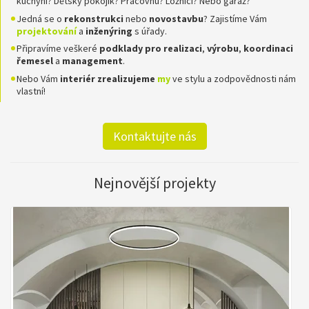
kuchyni? Dětský pokojík? Pracovnu? Ložnici? Nebo garáž?
Jedná se o
rekonstrukci
nebo
novostavbu
? Zajistíme Vám
projektování
a
inženýring
s úřady.
Připravíme veškeré
podklady pro realizaci
,
výrobu
,
koordinaci
řemesel
a
management
.
Nebo Vám
interiér zrealizujeme
my
ve stylu a zodpovědnosti nám
vlastní!
Kontaktujte nás
Nejnovější projekty