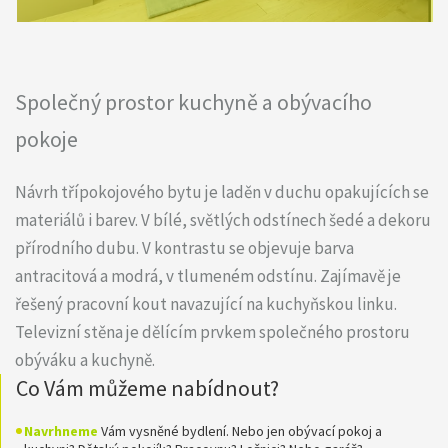
Společný prostor kuchyně a obývacího
pokoje
Návrh třípokojového bytu je laděn v duchu opakujících se
materiálů i barev. V bílé, světlých odstínech šedé a dekoru
přírodního dubu. V kontrastu se objevuje barva
antracitová a modrá, v tlumeném odstínu. Zajímavě je
řešený pracovní kout navazující na kuchyňskou linku.
Televizní stěna je dělícím prvkem společného prostoru
obýváku a kuchyně.
Co Vám můžeme nabídnout?
Navrhneme
Vám vysněné bydlení. Nebo jen obývací pokoj a