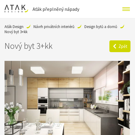
Aťák přeplněný nápady
Aťák Design
Návrh privátních interiérů
Design bytů a domů
Nový byt 3+kk
Nový byt 3+kk
Zpět