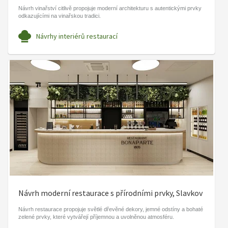
Návrh vinařství citlivě propojuje moderní architekturu s autentickými prvky
odkazujícími na vinařskou tradici.
Návrhy interiérů restaurací
Návrh moderní restaurace s přírodními prvky, Slavkov
Návrh restaurace propojuje světlé dřevěné dekory, jemné odstíny a bohaté
zelené prvky, které vytvářejí příjemnou a uvolněnou atmosféru.