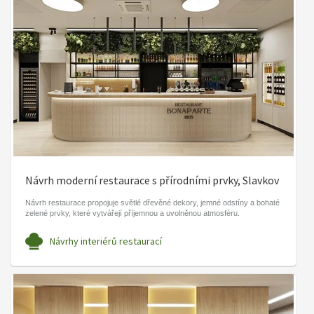
Návrh moderní restaurace s přírodními prvky, Slavkov
Návrh restaurace propojuje světlé dřevěné dekory, jemné odstíny a bohaté
zelené prvky, které vytvářejí příjemnou a uvolněnou atmosféru.
Návrhy interiérů restaurací