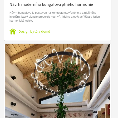
Návrh moderního bungalovu plného harmonie
Návrh bungalovu je postaven na konceptu otevřeného a vzdušného
interiéru, který plynule propojuje kuchyň, jídelnu a obývací část v jeden
harmonický celek.
Design bytů a domů