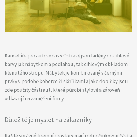
Kanceláře pro autoservis v Ostravě jsou laděny do cihlové
barvy jak nábytkem a podlahou, tak cihlovým obkladem
klenutého stropu. Nábytek je kombinovaný s černými
prvky v podobě koberce či skříňkami a jako doplňky jsou
zde použity části aut, které působí stylově a zároveň
odkazují na zaměření firmy.
Důležité je myslet na zákazníky
Každé správné firemní prostory mají i odpočinkovou část a