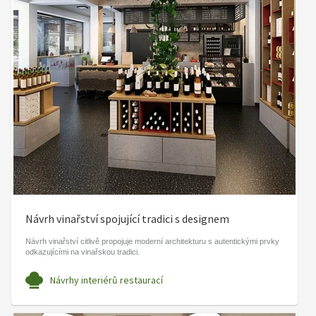
Návrh vinařství spojující tradici s designem
Návrh vinařství citlivě propojuje moderní architekturu s autentickými prvky
odkazujícími na vinařskou tradici.
Návrhy interiérů restaurací