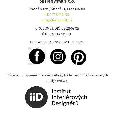
DESIGN ATAK S.R.O.
Masná burza / Masná 34, Brno 602 00
+420 736 418 182
info@designatak.cz
IČ: 02609428, DIČ: CZ02609428
Č.Ú.: 22201479/5500
GPS: 49°11'12.599"N, 16°37'32.388"E
Ctíme a dodržujeme Profesní a etický kodex Institutu interiérových
designérů ČR.