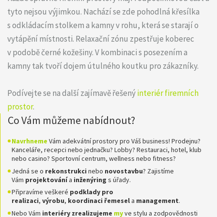
tyto nejsou výjimkou. Nachází se zde pohodlná křesílka
s odkládacím stolkem a kamny v rohu, která se starají o
vytápění místnosti. Relaxační zónu zpestřuje koberec
v podobě černé kožešiny. V kombinaci s posezením a
kamny tak tvoří dojem útulného koutku pro zákazníky.
Podívejte se na další zajímavě řešený
interiér firemních
prostor
.
Co Vám můžeme nabídnout?
Navrhneme
Vám adekvátní prostory pro Váš business! Prodejnu?
Kanceláře, recepci nebo jednačku? Lobby? Restauraci, hotel, klub
nebo casino? Sportovní centrum, wellness nebo fitness?
Jedná se o
rekonstrukci
nebo
novostavbu
? Zajistíme
Vám
projektování
a
inženýring
s úřady.
Připravíme veškeré
podklady pro
realizaci
,
výrobu
,
koordinaci
řemesel
a
management
.
Nebo Vám
interiéry zrealizujeme
my
ve stylu a zodpovědnosti