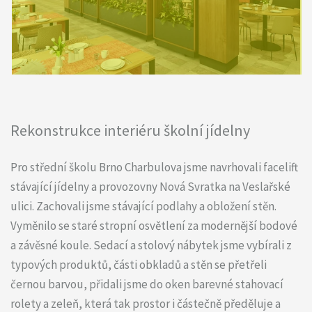
Rekonstrukce interiéru školní jídelny
Pro střední školu Brno Charbulova jsme navrhovali facelift
stávající jídelny a provozovny Nová Svratka na Veslařské
ulici. Zachovali jsme stávající podlahy a obložení stěn.
Vyměnilo se staré stropní osvětlení za modernější bodové
a závěsné koule. Sedací a stolový nábytek jsme vybírali z
typových produktů, části obkladů a stěn se přetřeli
černou barvou, přidali jsme do oken barevné stahovací
rolety a zeleň, která tak prostor i částečně předěluje a