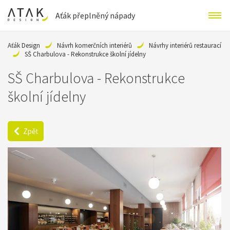
Aťák přeplněný nápady
Aťák Design
Návrh komerčních interiérů
Návrhy interiérů restaurací
SŠ Charbulova - Rekonstrukce školní jídelny
SŠ Charbulova - Rekonstrukce
školní jídelny
Zpět