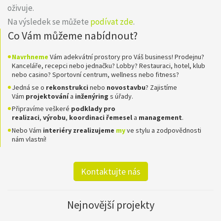
oživuje.
Na výsledek se můžete
podívat zde
.
Co Vám můžeme nabídnout?
Navrhneme
Vám adekvátní prostory pro Váš business! Prodejnu?
Kanceláře, recepci nebo jednačku? Lobby? Restauraci, hotel, klub
nebo casino? Sportovní centrum, wellness nebo fitness?
Jedná se o
rekonstrukci
nebo
novostavbu
? Zajistíme
Vám
projektování
a
inženýring
s úřady.
Připravíme veškeré
podklady pro
realizaci
,
výrobu
,
koordinaci
řemesel
a
management
.
Nebo Vám
interiéry zrealizujeme
my
ve stylu a zodpovědnosti
nám vlastní!
Kontaktujte nás
Nejnovější projekty