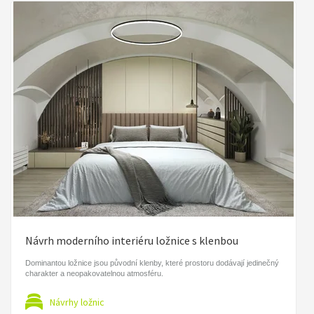
Návrh moderního interiéru ložnice s klenbou
Dominantou ložnice jsou původní klenby, které prostoru dodávají jedinečný
charakter a neopakovatelnou atmosféru.
Návrhy ložnic