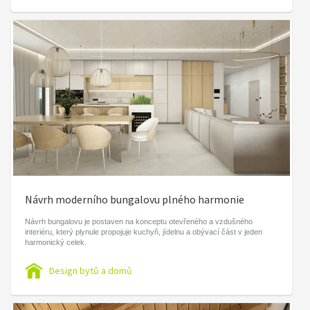
Návrh moderního bungalovu plného harmonie
Návrh bungalovu je postaven na konceptu otevřeného a vzdušného
interiéru, který plynule propojuje kuchyň, jídelnu a obývací část v jeden
harmonický celek.
Design bytů a domů