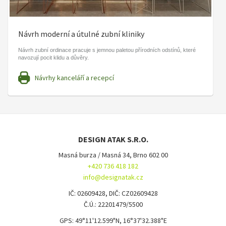
Návrh moderní a útulné zubní kliniky
Návrh zubní ordinace pracuje s jemnou paletou přírodních odstínů, které
navozují pocit klidu a důvěry.
Návrhy kanceláří a recepcí
DESIGN ATAK S.R.O.
Masná burza / Masná 34, Brno 602 00
+420 736 418 182
info@designatak.cz
IČ: 02609428, DIČ: CZ02609428
Č.Ú.: 22201479/5500
GPS: 49°11'12.599"N, 16°37'32.388"E