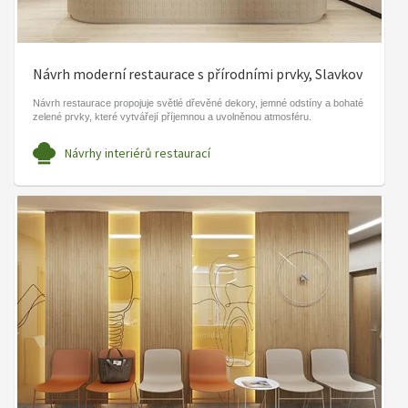
Návrh moderní restaurace s přírodními prvky, Slavkov
Návrh restaurace propojuje světlé dřevěné dekory, jemné odstíny a bohaté
zelené prvky, které vytvářejí příjemnou a uvolněnou atmosféru.
Návrhy interiérů restaurací