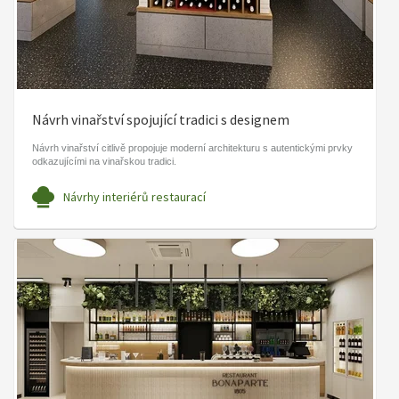
Návrh vinařství spojující tradici s designem
Návrh vinařství citlivě propojuje moderní architekturu s autentickými prvky
odkazujícími na vinařskou tradici.
Návrhy interiérů restaurací