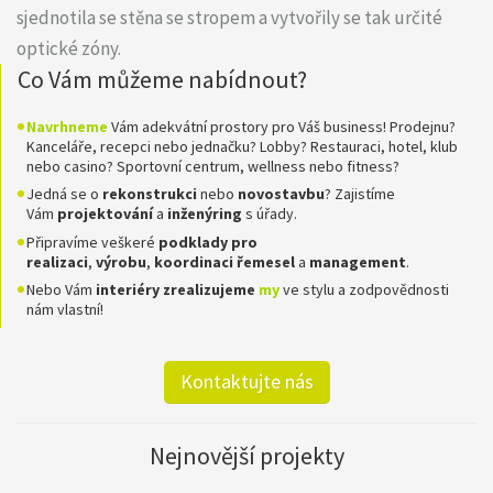
sjednotila se stěna se stropem a vytvořily se tak určité
optické zóny.
Co Vám můžeme nabídnout?
Navrhneme
Vám adekvátní prostory pro Váš business! Prodejnu?
Kanceláře, recepci nebo jednačku? Lobby? Restauraci, hotel, klub
nebo casino? Sportovní centrum, wellness nebo fitness?
Jedná se o
rekonstrukci
nebo
novostavbu
? Zajistíme
Vám
projektování
a
inženýring
s úřady.
Připravíme veškeré
podklady pro
realizaci
,
výrobu
,
koordinaci
řemesel
a
management
.
Nebo Vám
interiéry zrealizujeme
my
ve stylu a zodpovědnosti
nám vlastní!
Kontaktujte nás
Nejnovější projekty