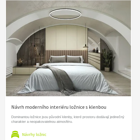
Návrh moderního interiéru ložnice s klenbou
Dominantou ložnice jsou původní klenby, které prostoru dodávají jedinečný
charakter a neopakovatelnou atmosféru.
Návrhy ložnic