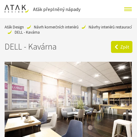
Aťák přeplněný nápady
Aťák Design
Návrh komerčních interiérů
Návrhy interiérů restaurací
DELL - Kavárna
DELL - Kavárna
Zpět