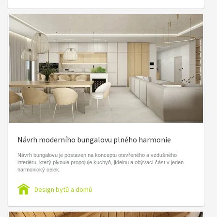
Návrh moderního bungalovu plného harmonie
Návrh bungalovu je postaven na konceptu otevřeného a vzdušného
interiéru, který plynule propojuje kuchyň, jídelnu a obývací část v jeden
harmonický celek.
Design bytů a domů