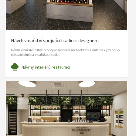
Návrh vinařství spojující tradici s designem
Návrh vinařství citlivě propojuje moderní architekturu s autentickými prvky
odkazujícími na vinařskou tradici.
Návrhy interiérů restaurací