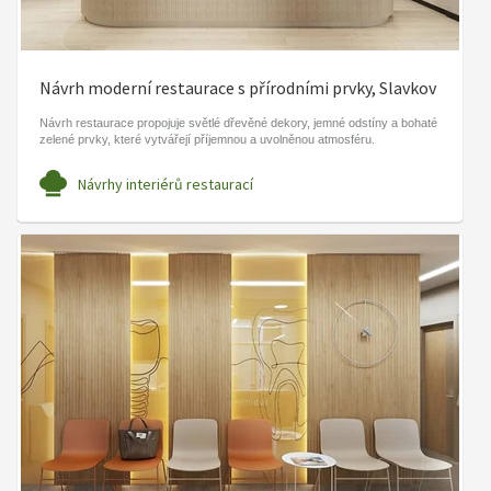
Návrh moderní restaurace s přírodními prvky, Slavkov
Návrh restaurace propojuje světlé dřevěné dekory, jemné odstíny a bohaté
zelené prvky, které vytvářejí příjemnou a uvolněnou atmosféru.
Návrhy interiérů restaurací