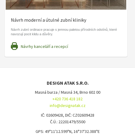
Návrh moderní a útulné zubní kliniky
Návrh zubní ordinace pracuje s jemnou paletou přírodních odstínů, které
navozují pocit klidu a důvěry.
Návrhy kanceláří a recepcí
DESIGN ATAK S.R.O.
Masná burza / Masná 34, Brno 602 00
+420 736 418 182
info@designatak.cz
IČ: 02609428, DIČ: CZ02609428
Č.Ú.: 22201479/5500
GPS: 49°11'12.599"N, 16°37'32.388"E