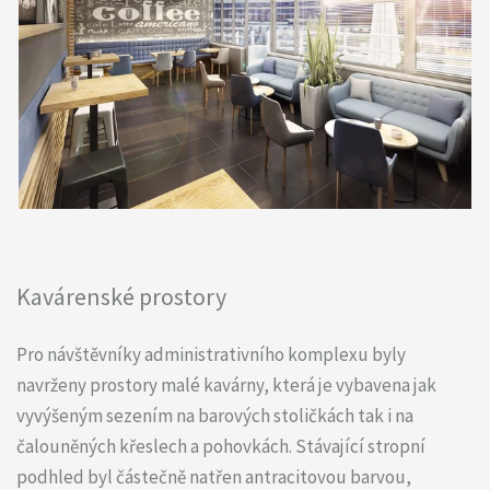
Kavárenské prostory
Pro návštěvníky administrativního komplexu byly
navrženy prostory malé kavárny, která je vybavena jak
vyvýšeným sezením na barových stoličkách tak i na
čalouněných křeslech a pohovkách. Stávající stropní
podhled byl částečně natřen antracitovou barvou,