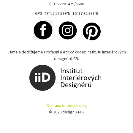
Č.Ú.: 22201479/5500
GPS: 49°11'12.599"N, 16°37'32.388"E
Ctíme a dodržujeme Profesní a etický kodex Institutu interiérových
designérů ČR.
Ochrana osobních údaj
© 2020 design ATAK