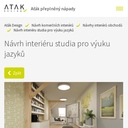
Aťák přeplněný nápady
Aťák Design
Návrh komerčních interiérů
Návrhy interiérů obchodů
Návrh interiéru studia pro výuku jazyků
Návrh interiéru studia pro výuku
jazyků
Zpět