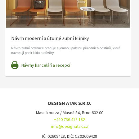
Návrh moderní a útulné zubní kliniky
Návrh zubní ordinace pracuje s jemnou paletou přírodních odstínů, které
navozují pocit klidu a důvěry.
Návrhy kanceláří a recepcí
DESIGN ATAK S.R.O.
Masná burza / Masná 34, Brno 602 00
+420 736 418 182
info@designatak.cz
IČ: 02609428, DIČ: CZ02609428