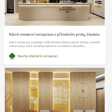
Návrh moderní restaurace s přírodními prvky, Slavkov
Návrh restaurace propojuje světlé dřevěné dekory, jemné odstíny a bohaté
zelené prvky, které vytvářejí příjemnou a uvolněnou atmosféru.
Návrhy interiérů restaurací