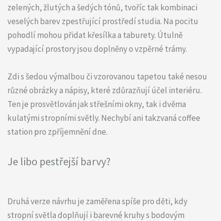
zelených, žlutých a šedých tónů, tvoříc tak kombinaci
veselých barev zpestřující prostředí studia. Na pocitu
pohodlí mohou přidat křesílka a taburety. Útulně
vypadající prostory jsou doplněny o vzpěrné trámy.
Zdi s šedou výmalbou či vzorovanou tapetou také nesou
různé obrázky a nápisy, které zdůrazňují účel interiéru.
Ten je prosvětlován jak střešními okny, tak i dvěma
kulatými stropními světly. Nechybí ani takzvaná coffee
station pro zpříjemnění dne.
Je libo pestřejší barvy?
Druhá verze návrhu je zaměřena spíše pro děti, kdy
stropní světla doplňují i barevné kruhy s bodovým