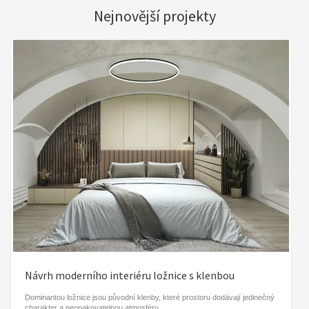
Nejnovější projekty
Návrh moderního interiéru ložnice s klenbou
Dominantou ložnice jsou původní klenby, které prostoru dodávají jedinečný
charakter a neopakovatelnou atmosféru.