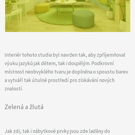
Interiér tohoto studia byl navržen tak, aby zpříjemňoval
výuku jazyků jak dětem, tak i dospělým. Podkrovní
místnost neobvyklého tvaru je doplněna o spoustu barev
a vytváří tak útulné prostředí pro získávání nových
znalostí.
Zelená a žlutá
Jak zdi, tak i nábytkové prvky jsou zde laděny do