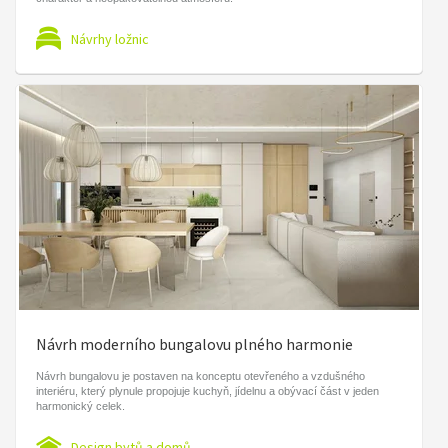
Návrhy ložnic
Návrh moderního bungalovu plného harmonie
Návrh bungalovu je postaven na konceptu otevřeného a vzdušného
interiéru, který plynule propojuje kuchyň, jídelnu a obývací část v jeden
harmonický celek.
Design bytů a domů