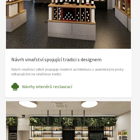
Návrh vinařství spojující tradici s designem
Návrh vinařství citlivě propojuje moderní architekturu s autentickými prvky
odkazujícími na vinařskou tradici.
Návrhy interiérů restaurací