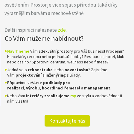
osvětlením. Prostor je více spjat s přírodou také díky
výraznějším barvám a mechové stěně.
Další inspiraci naleznete
zde
.
Co Vám můžeme nabídnout?
Navrhneme
Vám adekvátní prostory pro Váš business! Prodejnu?
Kanceláře, recepci nebo jednačku? Lobby? Restauraci, hotel, klub
nebo casino? Sportovní centrum, wellness nebo fitness?
Jedná se o
rekonstrukci
nebo
novostavbu
? Zajistíme
Vám
projektování
a
inženýring
s úřady.
Připravíme veškeré
podklady pro
realizaci
,
výrobu
,
koordinaci
řemesel
a
management
.
Nebo Vám
interiéry zrealizujeme
my
ve stylu a zodpovědnosti
nám vlastní!
Kontaktujte nás