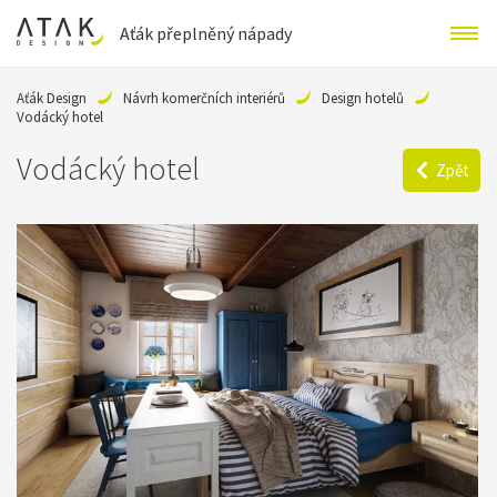
Aťák přeplněný nápady
Aťák Design
Návrh komerčních interiérů
Design hotelů
Vodácký hotel
Vodácký hotel
Zpět