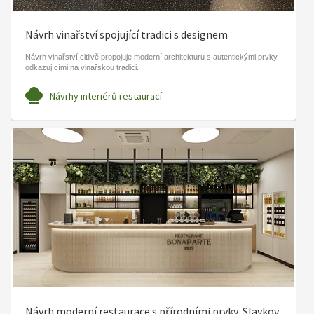
Návrh vinařství spojující tradici s designem
Návrh vinařství citlivě propojuje moderní architekturu s autentickými prvky
odkazujícími na vinařskou tradici.
Návrhy interiérů restaurací
Návrh moderní restaurace s přírodními prvky, Slavkov