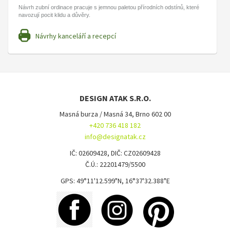
Návrh zubní ordinace pracuje s jemnou paletou přírodních odstínů, které
navozují pocit klidu a důvěry.
Návrhy kanceláří a recepcí
DESIGN ATAK S.R.O.
Masná burza / Masná 34, Brno 602 00
+420 736 418 182
info@designatak.cz
IČ: 02609428, DIČ: CZ02609428
Č.Ú.: 22201479/5500
GPS: 49°11'12.599"N, 16°37'32.388"E