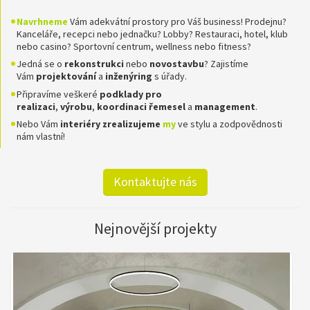
Navrhneme
Vám adekvátní prostory pro Váš business! Prodejnu?
Kanceláře, recepci nebo jednačku? Lobby? Restauraci, hotel, klub
nebo casino? Sportovní centrum, wellness nebo fitness?
Jedná se o
rekonstrukci
nebo
novostavbu
? Zajistíme
Vám
projektování
a
inženýring
s úřady.
Připravíme veškeré
podklady pro
realizaci
,
výrobu
,
koordinaci
řemesel
a
management
.
Nebo Vám
interiéry zrealizujeme
my
ve stylu a zodpovědnosti
nám vlastní!
Kontaktujte nás
Nejnovější projekty