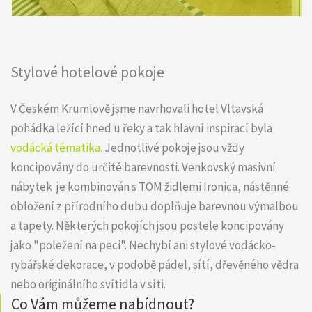
Stylové hotelové pokoje
V Českém Krumlově jsme navrhovali hotel Vltavská
pohádka ležící hned u řeky a tak hlavní inspirací byla
vodácká tématika.
Jednotlivé pokoje jsou vždy
koncipovány do určité barevnosti. Venkovský masivní
nábytek je kombinován s TOM židlemi Ironica, nástěnné
obložení z přírodního dubu doplňuje barevnou výmalbou
a tapety. Některých pokojích jsou postele koncipovány
jako "poležení na peci". Nechybí ani stylové vodácko-
rybářské dekorace, v podobě pádel, sítí, dřevěného vědra
nebo originálního svítidla v síti.
Co Vám můžeme nabídnout?