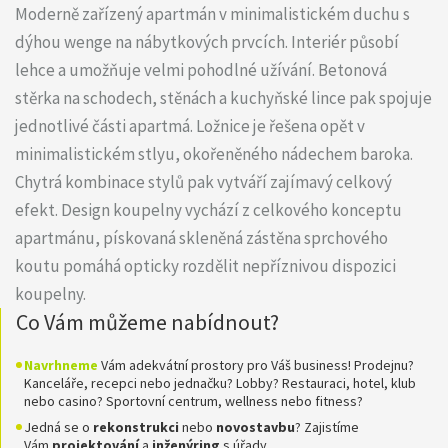
Moderně zařízený apartmán v minimalistickém duchu s
dýhou wenge na nábytkových prvcích. Interiér působí
lehce a umožňuje velmi pohodlné užívání. Betonová
stěrka na schodech, stěnách a kuchyňské lince pak spojuje
jednotlivé části apartmá. Ložnice je řešena opět v
minimalistickém stlyu, okořeněného nádechem baroka.
Chytrá kombinace stylů pak vytváří zajímavý celkový
efekt. Design koupelny vychází z celkového konceptu
apartmánu, pískovaná skleněná zástěna sprchového
koutu pomáhá opticky rozdělit nepříznivou dispozici
koupelny.
Co Vám můžeme nabídnout?
Navrhneme
Vám adekvátní prostory pro Váš business! Prodejnu?
Kanceláře, recepci nebo jednačku? Lobby? Restauraci, hotel, klub
nebo casino? Sportovní centrum, wellness nebo fitness?
Jedná se o
rekonstrukci
nebo
novostavbu
? Zajistíme
Vám
projektování
a
inženýring
s úřady.