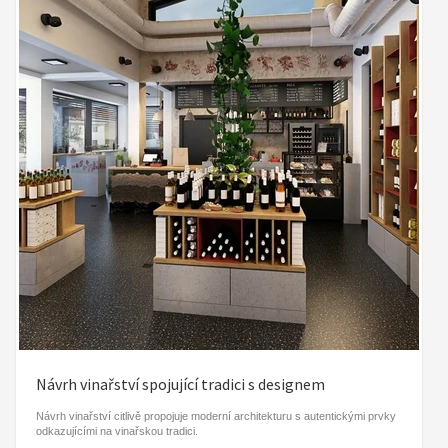
Návrh vinařství spojující tradici s designem
Návrh vinařství citlivě propojuje moderní architekturu s autentickými prvky
odkazujícími na vinařskou tradici.