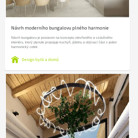
Návrh moderního bungalovu plného harmonie
Návrh bungalovu je postaven na konceptu otevřeného a vzdušného
interiéru, který plynule propojuje kuchyň, jídelnu a obývací část v jeden
harmonický celek.
Design bytů a domů