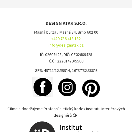
DESIGN ATAK S.R.O.
Masná burza / Masná 34, Brno 602 00
+420 736 418 182
info@designatak.cz
IČ: 02609428, DIČ: CZ02609428
Č.Ú.: 22201479/5500
GPS: 49°11'12.599"N, 16°37'32.388"E
Ctíme a dodržujeme Profesní a etický kodex Institutu interiérových
designérů ČR.