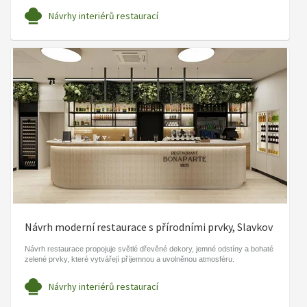
Návrhy interiérů restaurací
Návrh moderní restaurace s přírodními prvky, Slavkov
Návrh restaurace propojuje světlé dřevěné dekory, jemné odstíny a bohaté
zelené prvky, které vytvářejí příjemnou a uvolněnou atmosféru.
Návrhy interiérů restaurací