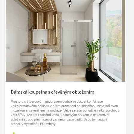
Dámská koupelna s dřevěným obložením
Prostoru s čtvercovým půdorysem dodala osobitost kombinace
velkoformátového obkladu v bílém provedení se skleněnou zlato-béžovou
mozaikou a travertinem na podlaze. Vejde se zde pohodlně velký sprchový
kout šířky 120 cm i solitérní vana. Zajímavým prvkem je dekorativní
obložení stropu přecházející za vanu i za zrcadlo. Jsou to masivní
hranolky vyplněné LED svítidly.