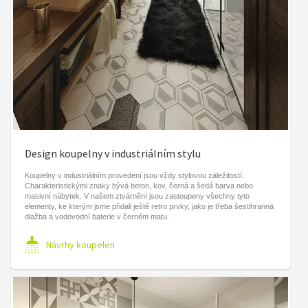
Design koupelny v industriálním stylu
Koupelny v industriálním provedení jsou vždy stylovou záležitostí.
Charakteristickými znaky bývá beton, kov, černá a šedá barva nebo
masivní nábytek. V našem ztvárnění jsou zastoupeny všechny tyto
elementy, ke kterým jsme přidali ještě retro prvky, jako je třeba šestihranná
dlažba a vodovodní baterie v černém matu.
Návrhy koupelen