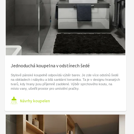
Jednoduchá koupelna v odstínech šedé
Stylově pánské koupelně odpovídá výběr barev. Je zde více odstínů šedé
na obkladech i nábytku a bílá sanitární keramika. Ta je v designu hranatých
tvarů, kdy hrany jsou příjemně zaoblené. Výběr sprchového koutu, na
místo vany, ušetřil prostor pro umístění pračky.
Návrhy koupelen