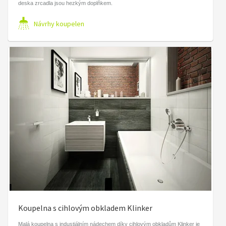
deska zrcadla jsou hezkým doplňkem.
Návrhy koupelen
Koupelna s cihlovým obkladem Klinker
Malá koupelna s industiálním nádechem díky cihlovým obkladům Klinker je