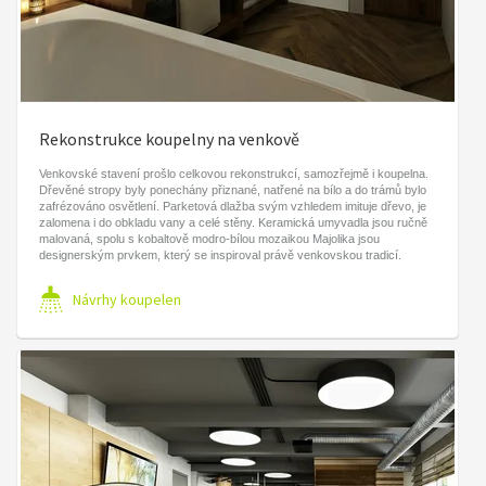
Rekonstrukce koupelny na venkově
Venkovské stavení prošlo celkovou rekonstrukcí, samozřejmě i koupelna.
Dřevěné stropy byly ponechány přiznané, natřené na bílo a do trámů bylo
zafrézováno osvětlení. Parketová dlažba svým vzhledem imituje dřevo, je
zalomena i do obkladu vany a celé stěny. Keramická umyvadla jsou ručně
malovaná, spolu s kobaltově modro-bílou mozaikou Majolika jsou
designerským prvkem, který se inspiroval právě venkovskou tradicí.
Návrhy koupelen