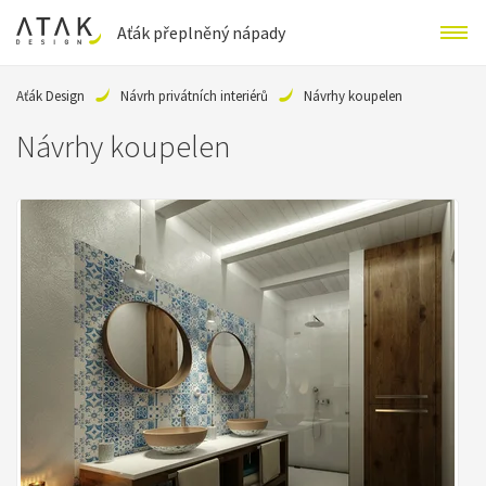
Aťák přeplněný nápady
Aťák Design
Návrh privátních interiérů
Návrhy koupelen
Návrhy koupelen