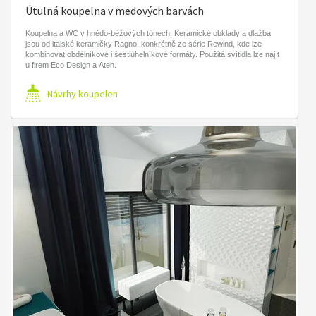
Útulná koupelna v medových barvách
Koupelna a WC v hnědo-béžových tónech. Keramické obklady a dlažba
jsou od italské keramičky Ragno, konkrétně ze série Rewind, kde lze
kombinovat obdélníkové i šestiúhelníkové formáty. Použitá svítidla lze najít
u firem Eco Design a Ateh.
Návrhy koupelen