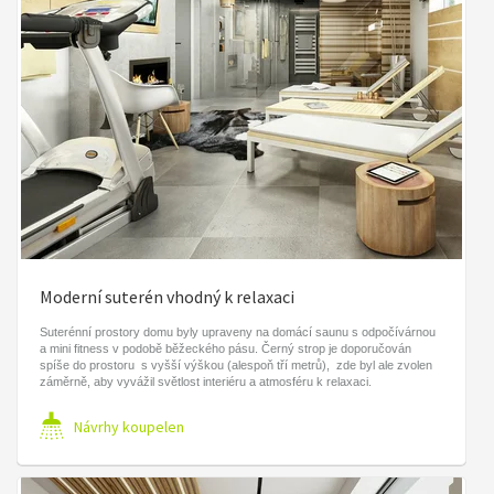
Moderní suterén vhodný k relaxaci
​Suterénní prostory domu byly upraveny na domácí saunu s odpočívárnou
a mini fitness v podobě běžeckého pásu. Černý strop je doporučován
spíše do prostoru s vyšší výškou (alespoň tří metrů), zde byl ale zvolen
záměrně, aby vyvážil světlost interiéru a atmosféru k relaxaci.
Návrhy koupelen