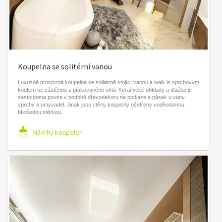
Koupelna se solitérní vanou
Luxusně prostorná koupelna se solitérně stojící vanou a walk in sprchovým
koutem se zástěnou z pískovaného skla. Keramické obklady a dlažba je
zastoupena pouze v podobě dřevodekoru na podlaze a pásek u vany,
sprchy a umyvadel. Jinak jsou stěny koupelny ošetřeny voděodolnou
bílošedou stěrkou.
Návrhy koupelen