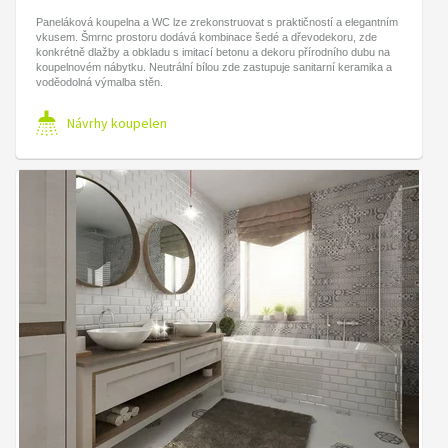
Paneláková koupelna a WC lze zrekonstruovat s praktičností a elegantním
vkusem. Šmrnc prostoru dodává kombinace šedé a dřevodekoru, zde
konkrétně dlažby a obkladu s imitací betonu a dekoru přírodního dubu na
koupelnovém nábytku. Neutrální bílou zde zastupuje sanitarní keramika a
voděodolná výmalba stěn.
Návrhy koupelen