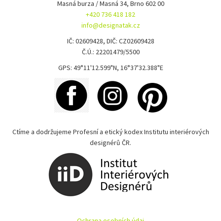
Masná burza / Masná 34, Brno 602 00
+420 736 418 182
info@designatak.cz
IČ: 02609428, DIČ: CZ02609428
Č.Ú.: 22201479/5500
GPS: 49°11'12.599"N, 16°37'32.388"E
Ctíme a dodržujeme Profesní a etický kodex Institutu interiérových
designérů ČR.
Ochrana osobních údaj