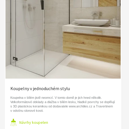
Koupelny v jednoduchém stylu
Koupelna v bílém jistě neomrzí. V tomto domě je jich hned několik.
Velkoformátové obklady a dlažba v bílém lesku, hladké povrchy se doplňují
s 3D plastickou keramikou od dodavatele www.archtiles.cz a Travertinem
v odstínu slonové kosti.
Návrhy koupelen