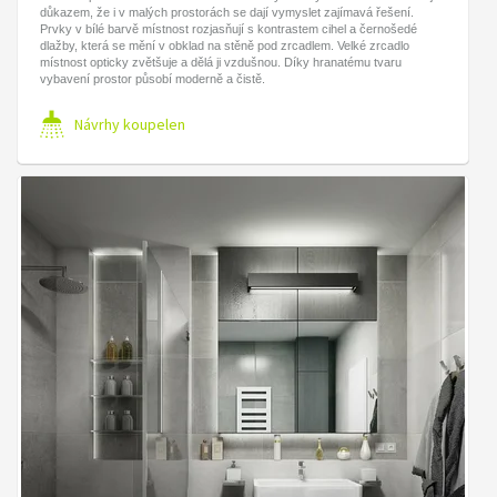
důkazem, že i v malých prostorách se dají vymyslet zajímavá řešení.
Prvky v bílé barvě místnost rozjasňují s kontrastem cihel a černošedé
dlažby, která se mění v obklad na stěně pod zrcadlem. Velké zrcadlo
místnost opticky zvětšuje a dělá ji vzdušnou. Díky hranatému tvaru
vybavení prostor působí moderně a čistě.
Návrhy koupelen