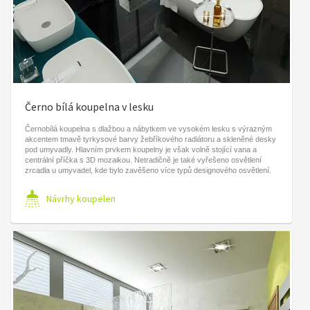
Černo bílá koupelna v lesku
Černobílá koupelna s dlažbou a nábytkem ve vysokém lesku s výrazným
akcentem tmavě tyrkysové barvy žebříkového radiátoru a skleněné desky
pod umyvadly. Hlavním prvkem koupelny je však volně stojící vana a
centrální příčka s 3D mozaikou. Netradičně je také vyřešeno osvětlení
zrcadla u umyvadel, kde bylo zavěšeno více typů designového osvětlení.
Návrhy koupelen