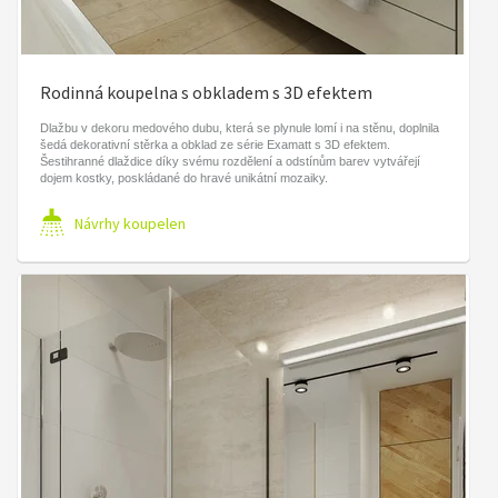
Rodinná koupelna s obkladem s 3D efektem
Dlažbu v dekoru medového dubu, která se plynule lomí i na stěnu, doplnila
šedá dekorativní stěrka a obklad ze série Examatt s 3D efektem.
Šestihranné dlaždice díky svému rozdělení a odstínům barev vytvářejí
dojem kostky, poskládané do hravé unikátní mozaiky.
Návrhy koupelen