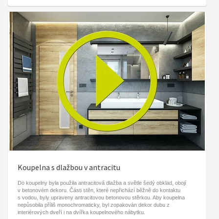
Koupelna s dlažbou v antracitu
Do koupelny byla použila antracitová dlažba a světle šedý obklad, obojí
v betonovém dekoru. Části stěn, které nepřichází běžně do kontaktu
s vodou, byly upraveny antracitovou betonovou stěrkou. Aby koupelna
nepůsobila příliš monochromaticky, byl zopakován dekor dubu z
interiérových dveří i na dvířka koupelnového nábytku.