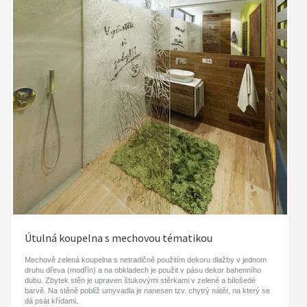
Útulná koupelna s mechovou tématikou
Mechově zelená koupelna s netradičně použitím dekoru dlažby v jednom
druhu dřeva (modřín) a na obkladech je použit v pásu dekor bahenního
dubu. Zbytek stěn je upraven štukovými stěrkami v zelené a bílošedé
barvě. Na stěně poblíž umyvadla je nanesen tzv. chytrý nátěr, na který se
dá psát křídami.