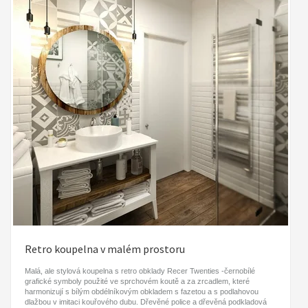
Retro koupelna v malém prostoru
Malá, ale stylová koupelna s retro obklady Recer Twenties -černobílé
grafické symboly použité ve sprchovém koutě a za zrcadlem, které
harmonizují s bílým obdélníkovým obkladem s fazetou a s podlahovou
dlažbou v imitaci kouřového dubu. Dřevěné police a dřevěná podkladová