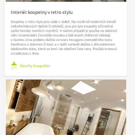
Interiér koupelny v retro stylu
Koupelny v retro stylu jsou stále v oblibě. Na rozdíl od moderních trendů
velkoformátových dlažeb či obkladů, jsou pro tyto koupelny příznačné
spíše formáty menších rozměrů. V našem případě je použita na obložení
stěn ornamentální černobílá mozaika a bílé lesklé cihličkové obklady
s fazetou. A na podlahu dlažba ve tvaru hexagonu (netradičního tvaru
šestihranu s dekorem či bez) a v další variantě dlažba s dřevodekorem
tabákového dubu, která se lomí i do obložení čela vany. Použitá kruhová
zrcadla jsou z Ikea.
Návrhy koupelen