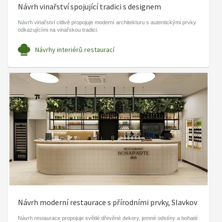
Návrh vinařství spojující tradici s designem
Návrh vinařství citlivě propojuje moderní architekturu s autentickými prvky
odkazujícími na vinařskou tradici.
Návrhy interiérů restaurací
Návrh moderní restaurace s přírodními prvky, Slavkov
Návrh restaurace propojuje světlé dřevěné dekory, jemné odstíny a bohaté