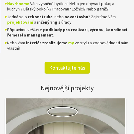
Navrhneme
Vám vysněné bydlení. Nebo jen obývací pokoj a
kuchyni? Dětský pokojík? Pracovnu? Ložnici? Nebo garáž?
Jedná se o
rekonstrukci
nebo
novostavbu
? Zajistíme Vám
projektování
a
inženýring
s úřady.
Připravíme veškeré
podklady pro realizaci
,
výrobu
,
koordinaci
řemesel
a
management
.
Nebo Vám
interiér zrealizujeme
my
ve stylu a zodpovědnosti nám
vlastní!
Kontaktujte nás
Nejnovější projekty