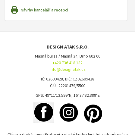
Návrhy kanceláří a recepcí
DESIGN ATAK S.R.O.
Masná burza / Masná 34, Brno 602 00
+420 736 418 182
info@designatak.cz
IČ: 02609428, DIČ: CZ02609428
Č.Ú.: 22201479/5500
GPS: 49°11'12.599"N, 16°37'32.388"E
Ctíme a dodržujeme Profesní a etický kodex Institutu interiérových