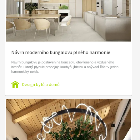
Návrh moderního bungalovu plného harmonie
Návrh bungalovu je postaven na konceptu otevřeného a vzdušného
interiéru, který plynule propojuje kuchyň, jídelnu a obývací část v jeden
harmonický celek.
Design bytů a domů