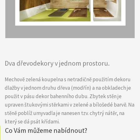
Dva dřevodekory v jednom prostoru.
Mechově zelená koupelna s netradičně použitím dekoru
dlažby v jednom druhu dřeva (modřín) a na obkladech je
použit v pásu dekor bahenního dubu. Zbytek stěn je
upraven štukovými stěrkami v zelené a bílošedé barvě. Na
stěně poblíž umyvadla je nanesen tzv. chytrý nátěr, na
který se dá psát křídami.
Co Vám můžeme nabídnout?