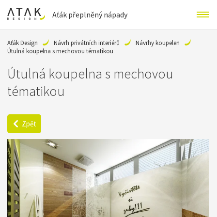
Aťák přeplněný nápady
Aťák Design
Návrh privátních interiérů
Návrhy koupelen
Útulná koupelna s mechovou tématikou
Útulná koupelna s mechovou
tématikou
Zpět