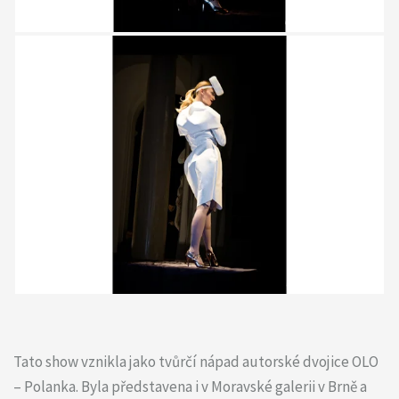
Tato show vznikla jako tvůrčí nápad autorské dvojice OLO
– Polanka. Byla představena i v Moravské galerii v Brně a