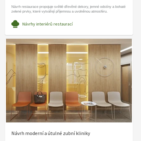
Návrh restaurace propojuje světlé dřevěné dekory, jemné odstíny a bohaté
zelené prvky, které vytvářejí příjemnou a uvolněnou atmosféru.
Návrhy interiérů restaurací
Návrh moderní a útulné zubní kliniky