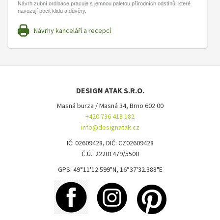
Návrh zubní ordinace pracuje s jemnou paletou přírodních odstínů, které
navozují pocit klidu a důvěry.
Návrhy kanceláří a recepcí
DESIGN ATAK S.R.O.
Masná burza / Masná 34, Brno 602 00
+420 736 418 182
info@designatak.cz
IČ: 02609428, DIČ: CZ02609428
Č.Ú.: 22201479/5500
GPS: 49°11'12.599"N, 16°37'32.388"E