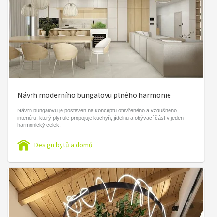
Návrh moderního bungalovu plného harmonie
Návrh bungalovu je postaven na konceptu otevřeného a vzdušného
interiéru, který plynule propojuje kuchyň, jídelnu a obývací část v jeden
harmonický celek.
Design bytů a domů