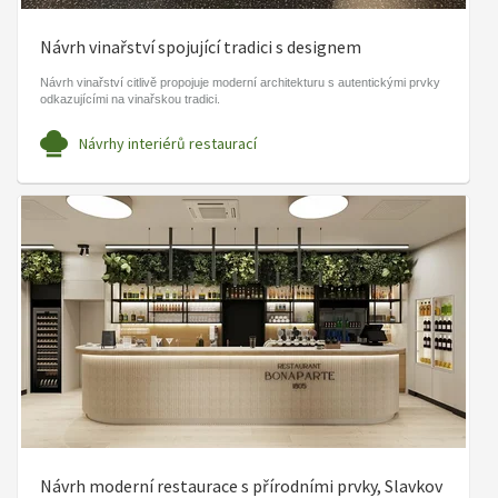
Návrh vinařství spojující tradici s designem
Návrh vinařství citlivě propojuje moderní architekturu s autentickými prvky
odkazujícími na vinařskou tradici.
Návrhy interiérů restaurací
Návrh moderní restaurace s přírodními prvky, Slavkov