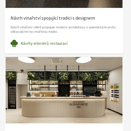
Návrh vinařství spojující tradici s designem
Návrh vinařství citlivě propojuje moderní architekturu s autentickými prvky
odkazujícími na vinařskou tradici.
Návrhy interiérů restaurací