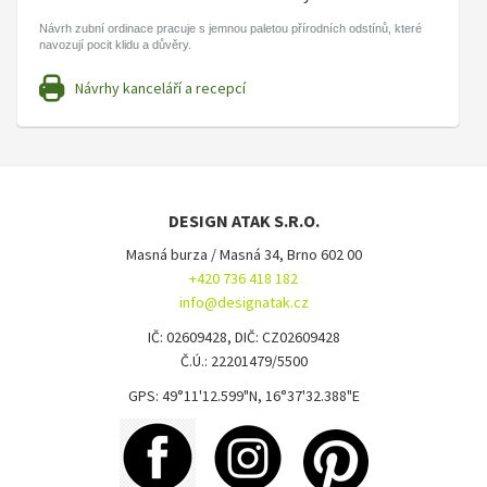
Návrh zubní ordinace pracuje s jemnou paletou přírodních odstínů, které
navozují pocit klidu a důvěry.
Návrhy kanceláří a recepcí
DESIGN ATAK S.R.O.
Masná burza / Masná 34, Brno 602 00
+420 736 418 182
info@designatak.cz
IČ: 02609428, DIČ: CZ02609428
Č.Ú.: 22201479/5500
GPS: 49°11'12.599"N, 16°37'32.388"E