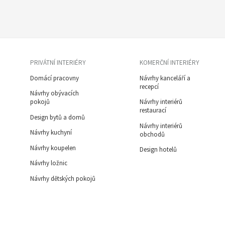
PRIVÁTNÍ INTERIÉRY
KOMERČNÍ INTERIÉRY
Domácí pracovny
Návrhy kanceláří a
recepcí
Návrhy obývacích
pokojů
Návrhy interiérů
restaurací
Design bytů a domů
Návrhy interiérů
Návrhy kuchyní
obchodů
Návrhy koupelen
Design hotelů
Návrhy ložnic
Návrhy dětských pokojů