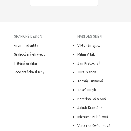
GRAFICKÝ DESIGN
NAŠI DESIGNÉŘI
Firemní identita
Viktor Sinajský
Grafický návrh webu
Milan Vrbík
Tištěná grafika
Jan Kratochvíl
Fotografické služby
Juraj Vanca
Tomáš Trnavský
J
osef Jurčík
Kateřina Kálalová
Jakub Kramárik
Michaela Kubátová
Veronika Ovšonková