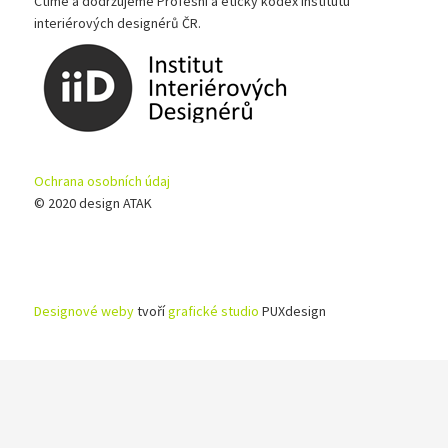
Ctíme a dodržujeme Profesní a etický kodex Institutu
interiérových designérů ČR.
Ochrana osobních údaj
© 2020 design ATAK
Designové weby
tvoří
grafické studio
PUXdesign