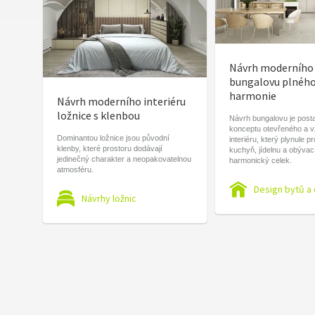
Návrh moderního
bungalovu plnéh
harmonie
Návrh moderního interiéru
ložnice s klenbou
Návrh bungalovu je post
konceptu otevřeného a 
Dominantou ložnice jsou původní
interiéru, který plynule p
klenby, které prostoru dodávají
kuchyň, jídelnu a obývac
jedinečný charakter a neopakovatelnou
harmonický celek.
atmosféru.
Design bytů a
Návrhy ložnic