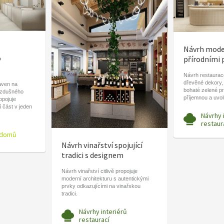
Návrh moder
o
přírodními 
Návrh restaurace
dřevěné dekory,
aven na
bohaté zelené pr
vzdušného
příjemnou a uvo
ropojuje
í část v jeden
Návrhy 
restaur
 domů
Návrh vinařství spojující
tradici s designem
Návrh vinařství citlivě propojuje
moderní architekturu s autentickými
prvky odkazujícími na vinařskou
tradici.
Návrhy interiérů
restaurací