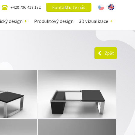
kontaktujte nás
+420 736 418 182
ický design
Produktový design
3D vizualizace
Zpět