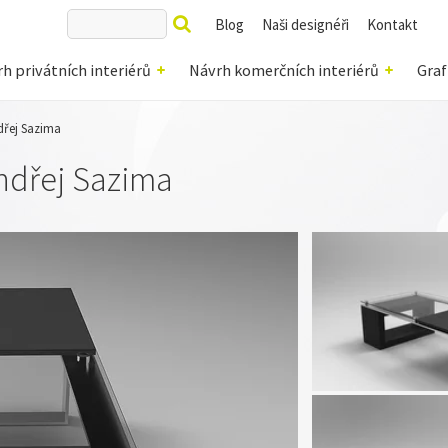
Blog
Naši designéři
Kontakt
h privátních interiérů
Návrh komerčních interiérů
Graf
dřej Sazima
Ondřej Sazima