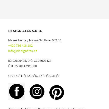
DESIGN ATAK S.R.O.
Masná burza / Masná 34, Brno 602 00
+420 736 418 182
info@designatak.cz
IČ: 02609428, DIČ: CZ02609428
Č.Ú.: 22201479/5500
GPS: 49°11'12.599"N, 16°37'32.388"E