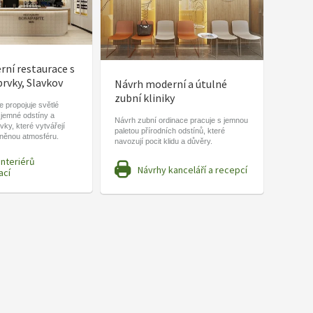
ní restaurace s
prvky, Slavkov
Návrh moderní a útulné
zubní kliniky
 propojuje světlé
 jemné odstíny a
Návrh zubní ordinace pracuje s jemnou
vky, které vytvářejí
paletou přírodních odstínů, které
lněnou atmosféru.
navozují pocit klidu a důvěry.
interiérů
Návrhy kanceláří a recepcí
ací