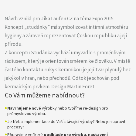
Návrh vznikl pro Jika Laufen CZ na téma Expo 2015.
Koncept „studánky” má symbolizovat intimní atmosféru
hygieny a zároveň reprezentovat Českou republiku a její
přírodu.
Z konceptu Studánka vychází umyvadlo s proměnlivým
rádiusem, který je orientován směrem ke člověku. V místě
častého kontaktu ruky s keramikou je její tvar plynulý bez
jakýkoliv hran, nebo přechodů. Odtok je schován pod
kermaickým prvkem. Design Martin Foret
Co Vám můžeme nabídnout?
Navrhujeme
nové výrobky nebo tvoříme re-design pro
průmyslovou výrobu.
Je třeba implementace do Vaší stávající výroby? Nebo jen upravit
procesy?
Připravíme veškeré
podklady pro
výrobu
,
nastavení