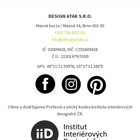
DESIGN ATAK S.R.O.
Masná burza / Masná 34, Brno 602 00
+420 736 418 182
info@designatak.cz
IČ: 02609428, DIČ: CZ02609428
Č.Ú.: 22201479/5500
GPS: 49°11'12.599"N, 16°37'32.388"E
Ctíme a dodržujeme Profesní a etický kodex Institutu interiérových
designérů ČR.