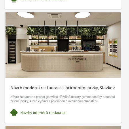
Návrh moderní restaurace s přírodními prvky, Slavkov
Návrh restaurace propojuje světlé dřevěné dekory, jemné odstíny a bohaté
zelené prvky, které vytvářejí příjemnou a uvolněnou atmosféru.
Návrhy interiérů restaurací