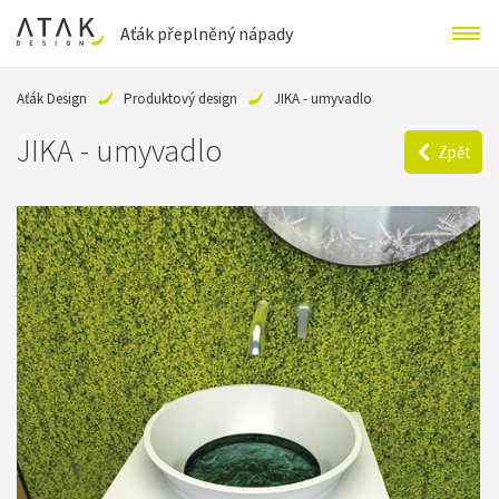
Aťák přeplněný nápady
Aťák Design
Produktový design
JIKA - umyvadlo
JIKA - umyvadlo
Zpět