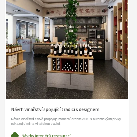
Návrh vinařství spojující tradici s designem
Návrh vinařství citlivě propojuje moderní architekturu s autentickými prvky
odkazujícími na vinařskou tradici.
Návrhy interiérů restaurací