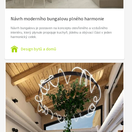
Návrh moderního bungalovu plného harmonie
Návrh bungalovu je postaven na konceptu otevřeného a vzdušného
interiéru, který plynule propojuje kuchyň, jídelnu a obývací část v jeden
harmonický celek.
Design bytů a domů