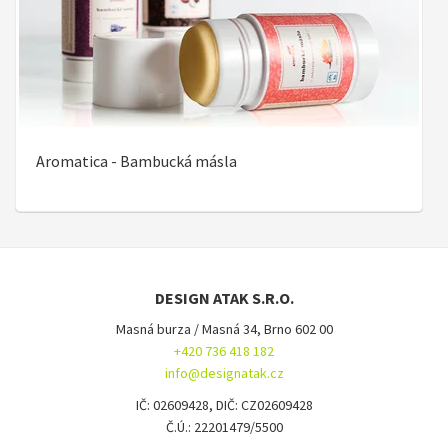
Aromatica - Bambucká másla
DESIGN ATAK S.R.O.
Masná burza / Masná 34, Brno 602 00
+420 736 418 182
info@designatak.cz
IČ: 02609428, DIČ: CZ02609428
Č.Ú.: 22201479/5500