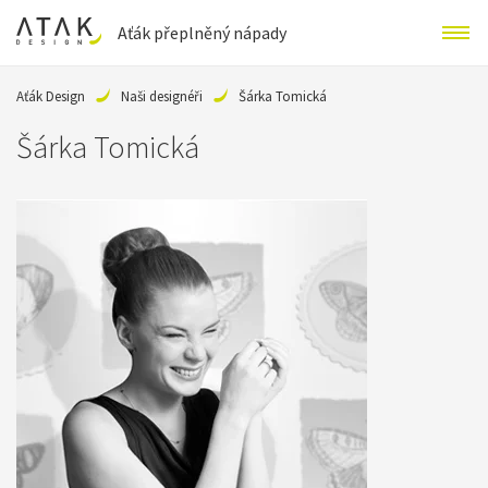
Aťák přeplněný nápady
Aťák Design
Naši designéři
Šárka Tomická
Šárka Tomická