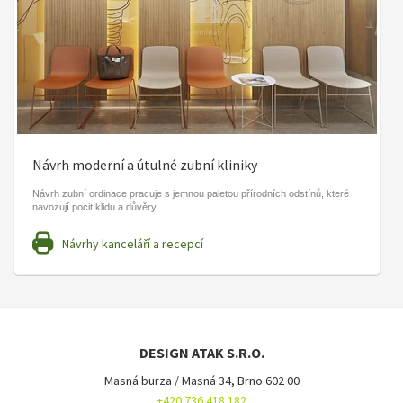
Návrh moderní a útulné zubní kliniky
Návrh zubní ordinace pracuje s jemnou paletou přírodních odstínů, které
navozují pocit klidu a důvěry.
Návrhy kanceláří a recepcí
DESIGN ATAK S.R.O.
Masná burza / Masná 34, Brno 602 00
+420 736 418 182