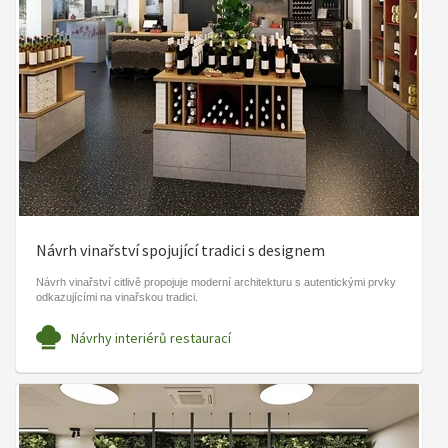
Návrh vinařství spojující tradici s designem
Návrh vinařství citlivě propojuje moderní architekturu s autentickými prvky
odkazujícími na vinařskou tradici.
Návrhy interiérů restaurací