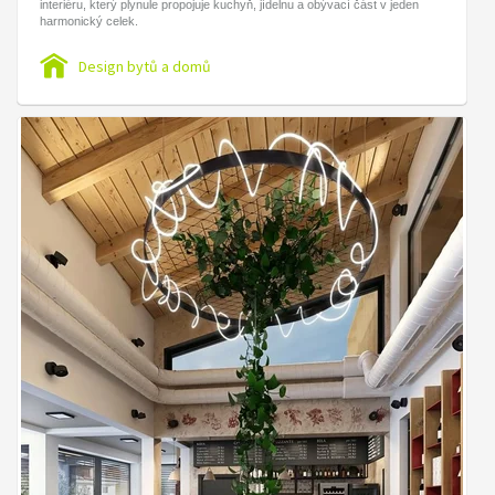
interiéru, který plynule propojuje kuchyň, jídelnu a obývací část v jeden
harmonický celek.
Design bytů a domů