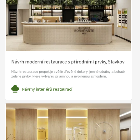
Návrh moderní restaurace s přírodními prvky, Slavkov
Návrh restaurace propojuje světlé dřevěné dekory, jemné odstíny a bohaté
zelené prvky, které vytvářejí příjemnou a uvolněnou atmosféru.
Návrhy interiérů restaurací