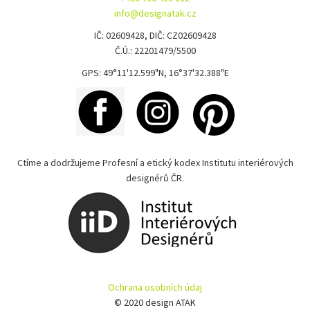
info@designatak.cz
IČ: 02609428, DIČ: CZ02609428
Č.Ú.: 22201479/5500
GPS: 49°11'12.599"N, 16°37'32.388"E
Ctíme a dodržujeme Profesní a etický kodex Institutu interiérových
designérů ČR.
Ochrana osobních údaj
© 2020 design ATAK