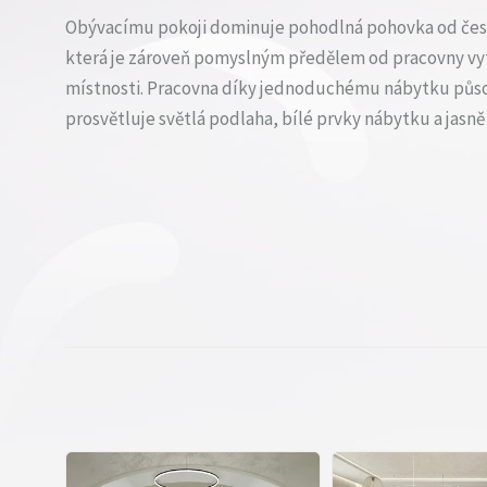
Obývacímu pokoji dominuje pohodlná pohovka od čes
která je zároveň pomyslným předělem od pracovny vy
místnosti. Pracovna díky jednoduchému nábytku působ
prosvětluje světlá podlaha, bílé prvky nábytku a jasně