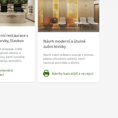
ní restaurace s
prvky, Slavkov
Návrh moderní a útulné
zubní kliniky
 propojuje světlé
 jemné odstíny a
Návrh zubní ordinace pracuje s jemnou
vky, které vytvářejí
paletou přírodních odstínů, které
lněnou atmosféru.
navozují pocit klidu a důvěry.
interiérů
Návrhy kanceláří a recepcí
ací