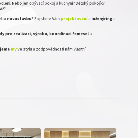
dlení. Nebo jen obývací pokoj a kuchyni? Dětský pokojík?
ráž?
ebo
novostavbu
? Zajistíme Vám
projektování
a
inženýring
s
y pro realizaci
,
výrobu
,
koordinaci
řemesel
a
zujeme
my
ve stylu a zodpovědnosti nám vlastní!