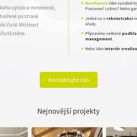
Navrhneme
Vám vysněné by
kého výrobce mminterié,
Pracovnu? Ložnici? Nebo ga
tvořené po straně
Jedná se o
rekonstrukci
n
úřady.
í čistě. Místnost
 žlutá stěna.
Připravíme veškeré
podklad
management
.
Nebo Vám
interiér zreali
Kontaktujte nás
Nejnovější projekty