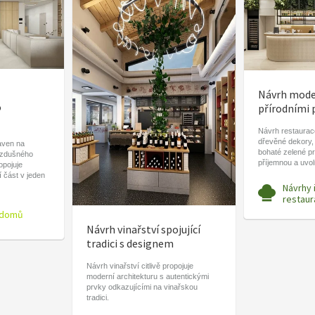
Návrh moder
o
přírodními 
Návrh restaurace
dřevěné dekory,
aven na
bohaté zelené pr
vzdušného
příjemnou a uvo
ropojuje
í část v jeden
Návrhy 
restaur
 domů
Návrh vinařství spojující
tradici s designem
Návrh vinařství citlivě propojuje
moderní architekturu s autentickými
prvky odkazujícími na vinařskou
tradici.