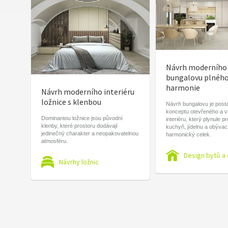
Návrh moderního
bungalovu plnéh
harmonie
Návrh moderního interiéru
ložnice s klenbou
Návrh bungalovu je post
konceptu otevřeného a 
Dominantou ložnice jsou původní
interiéru, který plynule p
klenby, které prostoru dodávají
kuchyň, jídelnu a obývac
jedinečný charakter a neopakovatelnou
harmonický celek.
atmosféru.
Design bytů a
Návrhy ložnic