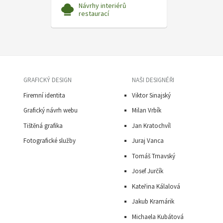
Návrhy interiérů
restaurací
GRAFICKÝ DESIGN
NAŠI DESIGNÉŘI
Firemní identita
Viktor Sinajský
Grafický návrh webu
Milan Vrbík
Tištěná grafika
Jan Kratochvíl
Fotografické služby
Juraj Vanca
Tomáš Trnavský
J
osef Jurčík
Kateřina Kálalová
Jakub Kramárik
Michaela Kubátová