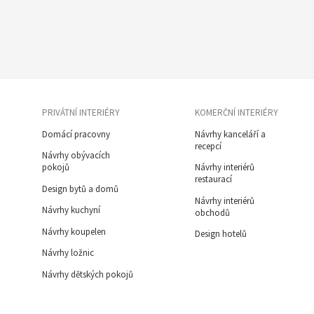
PRIVÁTNÍ INTERIÉRY
KOMERČNÍ INTERIÉRY
Domácí pracovny
Návrhy kanceláří a
recepcí
Návrhy obývacích
pokojů
Návrhy interiérů
restaurací
Design bytů a domů
Návrhy interiérů
Návrhy kuchyní
obchodů
Návrhy koupelen
Design hotelů
Návrhy ložnic
Návrhy dětských pokojů