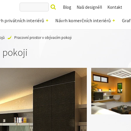
Blog
Naši designéři
Kontakt
h privátních interiérů
Návrh komerčních interiérů
Graf
ojů
Pracovní prostor v obývacím pokoji
 pokoji