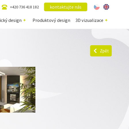
kontaktujte nás
+420 736 418 182
ický design
Produktový design
3D vizualizace
Zpět