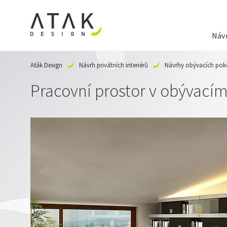
Návr
Aťák Design
Návrh privátních interiérů
Návrhy obývacích pok
Pracovní prostor v obývacím