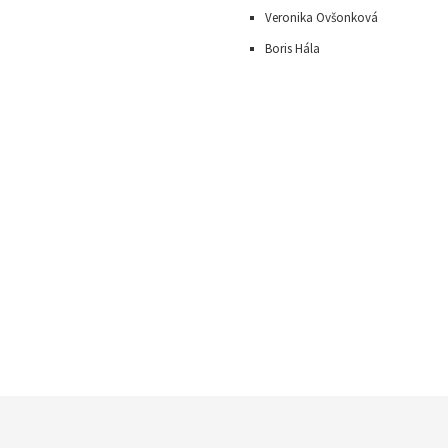
Veronika Ovšonková
Boris Hála