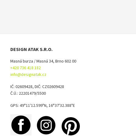
DESIGN ATAK S.R.O.
Masná burza / Masná 34, Brno 602 00
+420 736 418 182
info@designatak.cz
IČ: 02609428, DIČ: CZ02609428
Č.Ú.: 22201479/5500
GPS: 49°11'12.599"N, 16°37'32.388"E