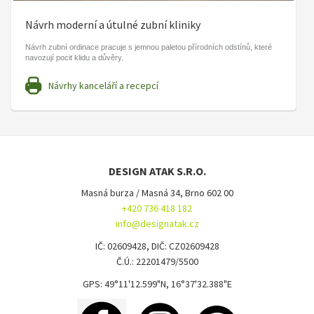
Návrh moderní a útulné zubní kliniky
Návrh zubní ordinace pracuje s jemnou paletou přírodních odstínů, které
navozují pocit klidu a důvěry.
Návrhy kanceláří a recepcí
DESIGN ATAK S.R.O.
Masná burza / Masná 34, Brno 602 00
+420 736 418 182
info@designatak.cz
IČ: 02609428, DIČ: CZ02609428
Č.Ú.: 22201479/5500
GPS: 49°11'12.599"N, 16°37'32.388"E