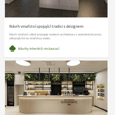
Návrh vinařství spojující tradici s designem
Návrh vinařství citlivě propojuje moderní architekturu s autentickými prvky
odkazujícími na vinařskou tradici.
Návrhy interiérů restaurací