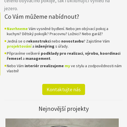
celého obývacího pokoje, tak i uklidňující výhled na
jezero.
Co Vám můžeme nabídnout?
Navrhneme
Vám vysněné bydlení. Nebo jen obývací pokoj a
kuchyni? Dětský pokojík? Pracovnu? Ložnici? Nebo garáž?
Jedná se o
rekonstrukci
nebo
novostavbu
? Zajistíme Vám
projektování
a
inženýring
s úřady.
Připravíme veškeré
podklady pro realizaci
,
výrobu
,
koordinaci
řemesel
a
management
.
Nebo Vám
interiér zrealizujeme
my
ve stylu a zodpovědnosti nám
vlastní!
Kontaktujte nás
Nejnovější projekty