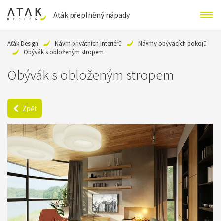
Aťák přeplněný nápady
Aťák Design
Návrh privátních interiérů
Návrhy obývacích pokojů
Obývák s obloženým stropem
Obývák s obloženým stropem
Zpět