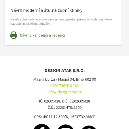
Návrh moderní a útulné zubní kliniky
Návrh zubní ordinace pracuje s jemnou paletou přírodních odstínů, které
navozují pocit klidu a důvěry.
Návrhy kanceláří a recepcí
DESIGN ATAK S.R.O.
Masná burza / Masná 34, Brno 602 00
+420 736 418 182
info@designatak.cz
IČ: 02609428, DIČ: CZ02609428
Č.Ú.: 22201479/5500
GPS: 49°11'12.599"N, 16°37'32.388"E