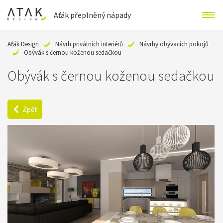
Aťák přeplněný nápady
Aťák Design
Návrh privátních interiérů
Návrhy obývacích pokojů
Obývák s černou koženou sedačkou
Obývák s černou koženou sedačkou
Zpět