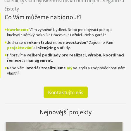
skleničky v kuchyňském ostrůvku budí dojem elegance a
čistoty.
Co Vám můžeme nabídnout?
Navrhneme
Vám vysněné bydlení. Nebo jen obývací pokoj a
kuchyni? Dětský pokojík? Pracovnu? Ložnici? Nebo garáž?
Jedná se o
rekonstrukci
nebo
novostavbu
? Zajistíme Vám
projektování
a
inženýring
s úřady.
Připravíme veškeré
podklady pro realizaci
,
výrobu
,
koordinaci
řemesel
a
management
.
Nebo Vám
interiér zrealizujeme
my
ve stylu a zodpovědnosti nám
vlastní!
Kontaktujte nás
Nejnovější projekty