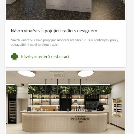
Návrh vinařství spojující tradici s designem
Návrh vinařství citlivě propojuje moderní architekturu s autentickými prvky
odkazujícími na vinařskou tradici.
Návrhy interiérů restaurací