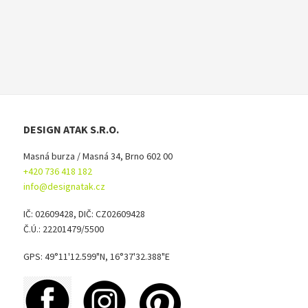
DESIGN ATAK S.R.O.
Masná burza / Masná 34, Brno 602 00
+420 736 418 182
info@designatak.cz
IČ: 02609428, DIČ: CZ02609428
Č.Ú.: 22201479/5500
GPS: 49°11'12.599"N, 16°37'32.388"E