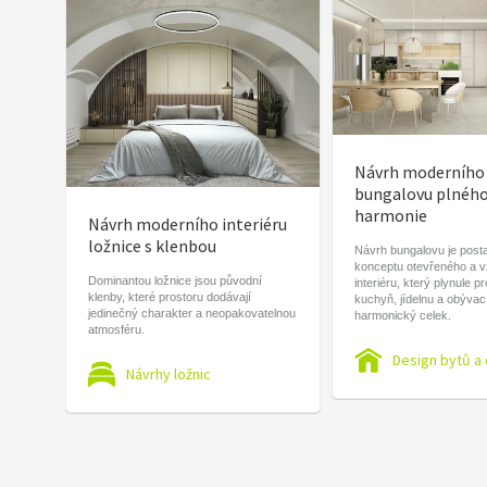
Návrh moderního
bungalovu plnéh
harmonie
Návrh moderního interiéru
ložnice s klenbou
Návrh bungalovu je post
konceptu otevřeného a 
Dominantou ložnice jsou původní
interiéru, který plynule p
klenby, které prostoru dodávají
kuchyň, jídelnu a obývac
jedinečný charakter a neopakovatelnou
harmonický celek.
atmosféru.
Design bytů a
Návrhy ložnic