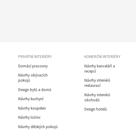
PRIVÁTNÍ INTERIÉRY
KOMERČNÍ INTERIÉRY
Domácí pracovny
Návrhy kanceláří a
recepcí
Návrhy obývacích
pokojů
Návrhy interiérů
restaurací
Design bytů a domů
Návrhy interiérů
Návrhy kuchyní
obchodů
Návrhy koupelen
Design hotelů
Návrhy ložnic
Návrhy dětských pokojů