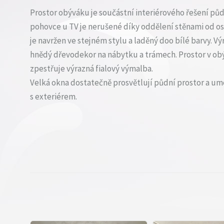
Prostor obýváku je součástní interiérového řešení půd
pohovce u TV je nerušené díky oddělení stěnami od os
je navržen ve stejném stylu a laděný doo bílé barvy. 
hnědý dřevodekor na nábytku a trámech. Prostor v obý
zpestřuje výrazná fialový výmalba.
Velká okna dostatečně prosvětlují půdní prostor a um
s exteriérem.