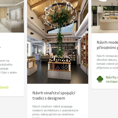
Návrh moder
o
přírodními 
Návrh restaurace
dřevěné dekory,
aven na
bohaté zelené pr
vzdušného
příjemnou a uvo
ropojuje
í část v jeden
Návrhy 
restaur
 domů
Návrh vinařství spojující
tradici s designem
Návrh vinařství citlivě propojuje
moderní architekturu s autentickými
prvky odkazujícími na vinařskou