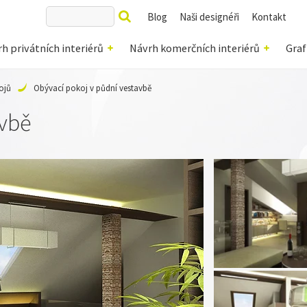
Blog
Naši designéři
Kontakt
h privátních interiérů
Návrh komerčních interiérů
Graf
ojů
Obývací pokoj v půdní vestavbě
avbě