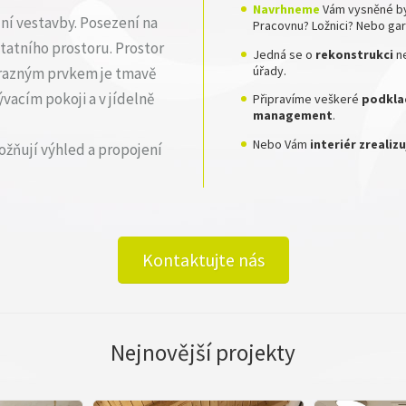
Navrhneme
Vám vysněné by
ní vestavby. Posezení na
Pracovnu? Ložnici? Nebo ga
tatního prostoru. Prostor
Jedná se o
rekonstrukci
n
úřady.
Výrazným prvkem je tmavě
vacím pokoji a v jídelně
Připravíme veškeré
podklad
management
.
Nebo Vám
interiér zreali
ožňují výhled a propojení
Kontaktujte nás
Nejnovější projekty