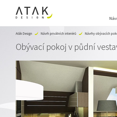
Návr
Aťák Design
Návrh privátních interiérů
Návrhy obývacích pok
Obývací pokoj v půdní vest