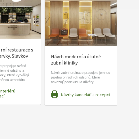
ní restaurace s
prvky, Slavkov
Návrh moderní a útulné
zubní kliniky
 propojuje světlé
 jemné odstíny a
Návrh zubní ordinace pracuje s jemnou
vky, které vytvářejí
paletou přírodních odstínů, které
lněnou atmosféru.
navozují pocit klidu a důvěry.
interiérů
Návrhy kanceláří a recepcí
ací