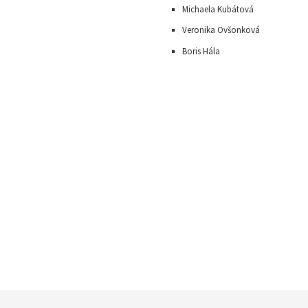
Michaela Kubátová
Veronika Ovšonková
Boris Hála