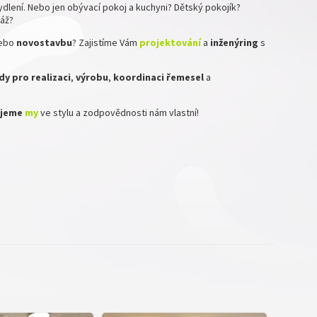
dlení. Nebo jen obývací pokoj a kuchyni? Dětský pokojík?
ráž?
ebo
novostavbu
? Zajistíme Vám
projektování
a
inženýring
s
y pro realizaci
,
výrobu
,
koordinaci
řemesel
a
zujeme
my
ve stylu a zodpovědnosti nám vlastní!