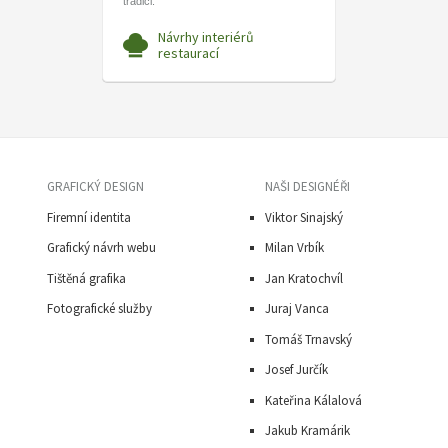
tradici.
Návrhy interiérů
restaurací
GRAFICKÝ DESIGN
NAŠI DESIGNÉŘI
Firemní identita
Viktor Sinajský
Grafický návrh webu
Milan Vrbík
Tištěná grafika
Jan Kratochvíl
Fotografické služby
Juraj Vanca
Tomáš Trnavský
J
osef Jurčík
Kateřina Kálalová
Jakub Kramárik