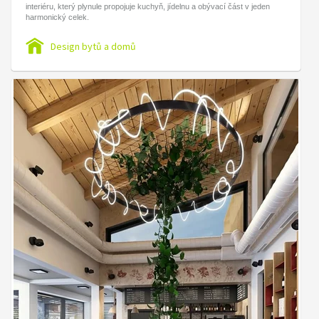
interiéru, který plynule propojuje kuchyň, jídelnu a obývací část v jeden
harmonický celek.
Design bytů a domů