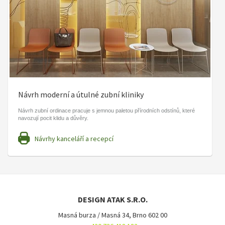
Návrh moderní a útulné zubní kliniky
Návrh zubní ordinace pracuje s jemnou paletou přírodních odstínů, které
navozují pocit klidu a důvěry.
Návrhy kanceláří a recepcí
DESIGN ATAK S.R.O.
Masná burza / Masná 34, Brno 602 00