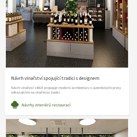
Návrh vinařství spojující tradici s designem
Návrh vinařství citlivě propojuje moderní architekturu s autentickými prvky
odkazujícími na vinařskou tradici.
Návrhy interiérů restaurací