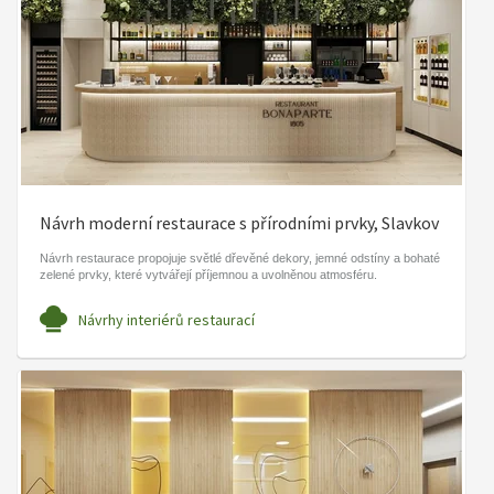
Návrh moderní restaurace s přírodními prvky, Slavkov
Návrh restaurace propojuje světlé dřevěné dekory, jemné odstíny a bohaté
zelené prvky, které vytvářejí příjemnou a uvolněnou atmosféru.
Návrhy interiérů restaurací