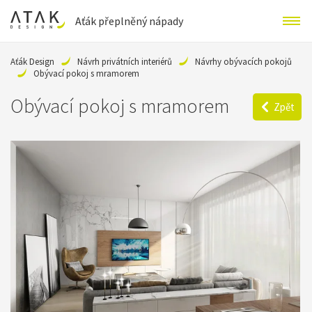
Aťák přeplněný nápady
Aťák Design
Návrh privátních interiérů
Návrhy obývacích pokojů
Obývací pokoj s mramorem
Obývací pokoj s mramorem
Zpět