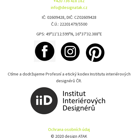
+420 736 418 182
info@designatak.cz
IČ: 02609428, DIČ: CZ02609428
Č.Ú.: 22201479/5500
GPS: 49°11'12.599"N, 16°37'32.388"E
Ctíme a dodržujeme Profesní a etický kodex Institutu interiérových
designérů ČR.
Ochrana osobních údaj
© 2020 design ATAK