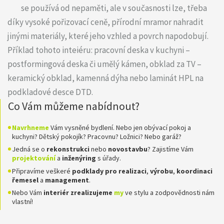
se používá od nepaměti, ale v současnosti lze, třeba
díky vysoké pořizovací ceně, přírodní mramor nahradit
jinými materiály, které jeho vzhled a povrch napodobují.
Příklad tohoto inteiéru: pracovní deska v kuchyni –
postformingová deska či umělý kámen, obklad za TV –
keramický obklad, kamenná dýha nebo laminát HPL na
podkladové desce DTD.
Co Vám můžeme nabídnout?
Navrhneme
Vám vysněné bydlení. Nebo jen obývací pokoj a
kuchyni? Dětský pokojík? Pracovnu? Ložnici? Nebo garáž?
Jedná se o
rekonstrukci
nebo
novostavbu
? Zajistíme Vám
projektování
a
inženýring
s úřady.
Připravíme veškeré
podklady pro realizaci
,
výrobu
,
koordinaci
řemesel
a
management
.
Nebo Vám
interiér zrealizujeme
my
ve stylu a zodpovědnosti nám
vlastní!