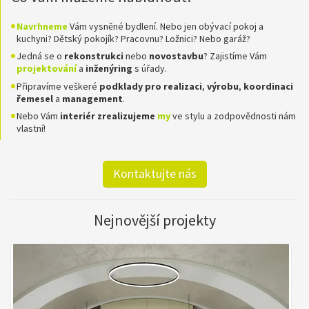
Navrhneme
Vám vysněné bydlení. Nebo jen obývací pokoj a
kuchyni? Dětský pokojík? Pracovnu? Ložnici? Nebo garáž?
Jedná se o
rekonstrukci
nebo
novostavbu
? Zajistíme Vám
projektování
a
inženýring
s úřady.
Připravíme veškeré
podklady pro realizaci
,
výrobu
,
koordinaci
řemesel
a
management
.
Nebo Vám
interiér zrealizujeme
my
ve stylu a zodpovědnosti nám
vlastní!
Kontaktujte nás
Nejnovější projekty