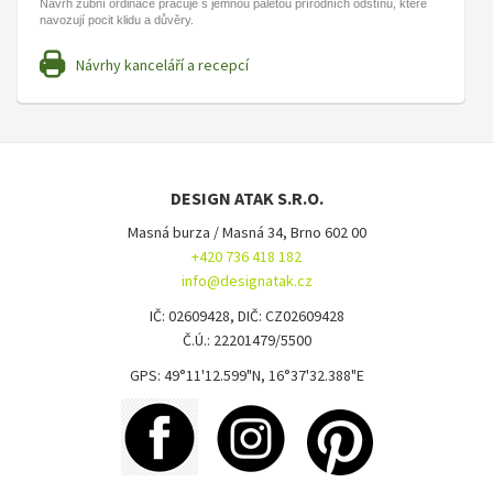
Návrh zubní ordinace pracuje s jemnou paletou přírodních odstínů, které
navozují pocit klidu a důvěry.
Návrhy kanceláří a recepcí
DESIGN ATAK S.R.O.
Masná burza / Masná 34, Brno 602 00
+420 736 418 182
info@designatak.cz
IČ: 02609428, DIČ: CZ02609428
Č.Ú.: 22201479/5500
GPS: 49°11'12.599"N, 16°37'32.388"E