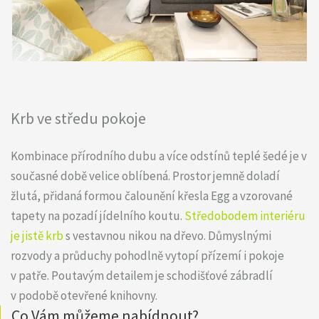
Krb ve středu pokoje
Kombinace přírodního dubu a více odstínů teplé šedé je v
současné době velice oblíbená. Prostor jemně doladí
žlutá, přidaná formou čalounění křesla Egg a vzorované
tapety na pozadí jídelního koutu.
Středobodem interiéru
je jistě krb
s vestavnou nikou na dřevo. Důmyslnými
rozvody a průduchy pohodlně vytopí přízemí i pokoje
v patře. Poutavým detailem je schodišťové zábradlí
v podobě otevřené knihovny.
Co Vám můžeme nabídnout?