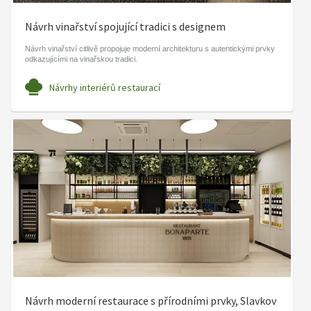
Návrh vinařství spojující tradici s designem
Návrh vinařství citlivě propojuje moderní architekturu s autentickými prvky
odkazujícími na vinařskou tradici.
Návrhy interiérů restaurací
Návrh moderní restaurace s přírodními prvky, Slavkov