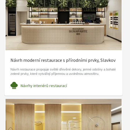
Návrh moderní restaurace s přírodními prvky, Slavkov
Návrh restaurace propojuje světlé dřevěné dekory, jemné odstíny a bohaté
zelené prvky, které vytvářejí příjemnou a uvolněnou atmosféru.
Návrhy interiérů restaurací