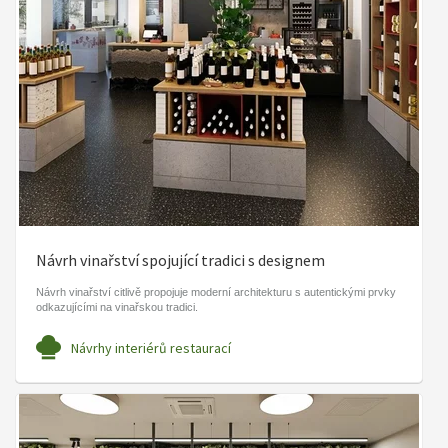
Návrh vinařství spojující tradici s designem
Návrh vinařství citlivě propojuje moderní architekturu s autentickými prvky
odkazujícími na vinařskou tradici.
Návrhy interiérů restaurací