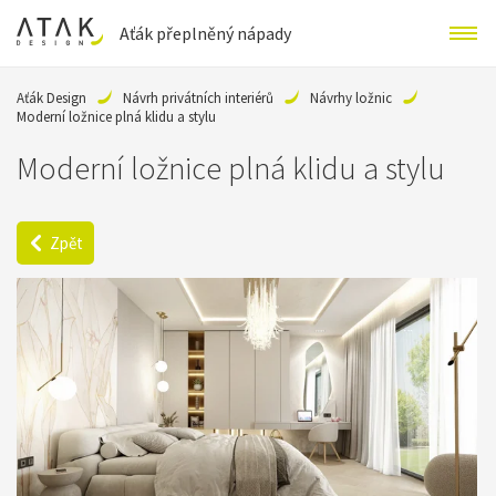
Aťák přeplněný nápady
Aťák Design
Návrh privátních interiérů
Návrhy ložnic
Moderní ložnice plná klidu a stylu
Moderní ložnice plná klidu a stylu
Zpět