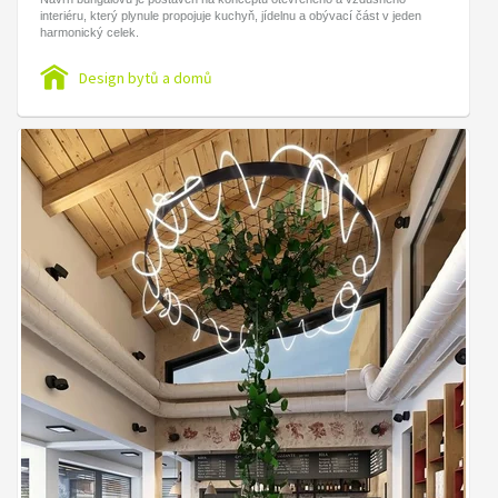
interiéru, který plynule propojuje kuchyň, jídelnu a obývací část v jeden
harmonický celek.
Design bytů a domů