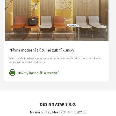
Návrh moderní a útulné zubní kliniky
Návrh zubní ordinace pracuje s jemnou paletou přírodních odstínů, které
navozují pocit klidu a důvěry.
Návrhy kanceláří a recepcí
DESIGN ATAK S.R.O.
Masná burza / Masná 34, Brno 602 00