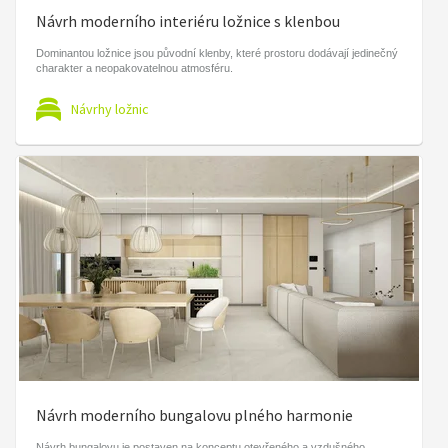
Návrh moderního interiéru ložnice s klenbou
Dominantou ložnice jsou původní klenby, které prostoru dodávají jedinečný
charakter a neopakovatelnou atmosféru.
Návrhy ložnic
Návrh moderního bungalovu plného harmonie
Návrh bungalovu je postaven na konceptu otevřeného a vzdušného