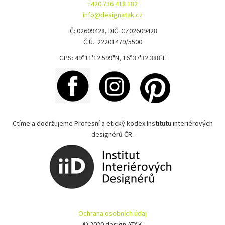
+420 736 418 182
info@designatak.cz
IČ: 02609428, DIČ: CZ02609428
Č.Ú.: 22201479/5500
GPS: 49°11'12.599"N, 16°37'32.388"E
Ctíme a dodržujeme Profesní a etický kodex Institutu interiérových
designérů ČR.
Ochrana osobních údaj
© 2020 design ATAK