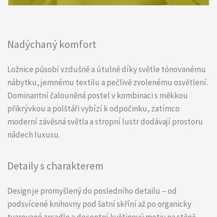
Nadýchaný komfort
Ložnice působí vzdušně a útulně díky světle tónovanému
nábytku, jemnému textilu a pečlivě zvolenému osvětlení.
Dominantní čalouněná postel v kombinaci s měkkou
přikrývkou a polštáři vybízí k odpočinku, zatímco
moderní závěsná světla a stropní lustr dodávají prostoru
nádech luxusu.
Detaily s charakterem
Design je promyšlený do posledního detailu – od
podsvícené knihovny pod šatní skříní až po organicky
tvarované zrcadlo a decentní květinový motiv na stěně.