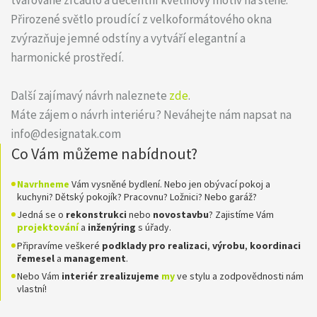
Přirozené světlo proudící z velkoformátového okna
zvýrazňuje jemné odstíny a vytváří elegantní a
harmonické prostředí.
Další zajímavý návrh naleznete
zde
.
Máte zájem o návrh interiéru? Neváhejte nám napsat na
info@designatak.com
Co Vám můžeme nabídnout?
Navrhneme
Vám vysněné bydlení. Nebo jen obývací pokoj a
kuchyni? Dětský pokojík? Pracovnu? Ložnici? Nebo garáž?
Jedná se o
rekonstrukci
nebo
novostavbu
? Zajistíme Vám
projektování
a
inženýring
s úřady.
Připravíme veškeré
podklady pro realizaci
,
výrobu
,
koordinaci
řemesel
a
management
.
Nebo Vám
interiér zrealizujeme
my
ve stylu a zodpovědnosti nám
vlastní!