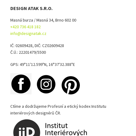
DESIGN ATAK S.R.O.
Masná burza / Masná 34, Brno 602 00
+420 736 418 182
info@designatak.cz
IČ: 02609428, DIČ: CZ02609428
Č.Ú.: 22201479/5500
GPS: 49°11'12.599"N, 16°37'32.388"E
Ctíme a dodržujeme Profesní a etický kodex Institutu
interiérových designérů ČR.