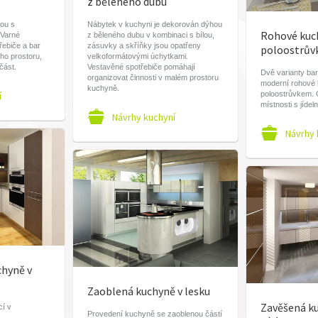
z běleného dubu
nou s
Nábytek v kuchyni je dekorován dýhou
Rohové kuc
 Varné
z běleného dubu v kombinaci s bílou,
řebiče a bar
zásuvky a skříňky jsou opatřeny
poloostrů
ho prostoru,
velkoformátovými úchytkami.
část.
Vestavěné spotřebiče pomáhají
Dvě varianty ba
organizovat činnosti v malém prostoru
moderní rohové
kuchyně.
í
poloostrůvkem. O
místnosti s jíd
Návrhy kuchyní
Návrhy 
chyně v
Zaoblená kuchyně v lesku
Zavěšená ku
í v
Provedení kuchyně se zaoblenou částí