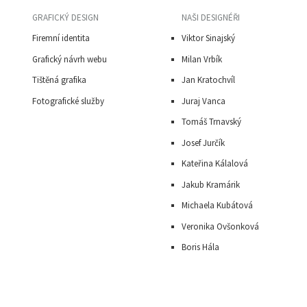
GRAFICKÝ DESIGN
NAŠI DESIGNÉŘI
Firemní identita
Viktor Sinajský
Grafický návrh webu
Milan Vrbík
Tištěná grafika
Jan Kratochvíl
Fotografické služby
Juraj Vanca
Tomáš Trnavský
J
osef Jurčík
Kateřina Kálalová
Jakub Kramárik
Michaela Kubátová
Veronika Ovšonková
Boris Hála