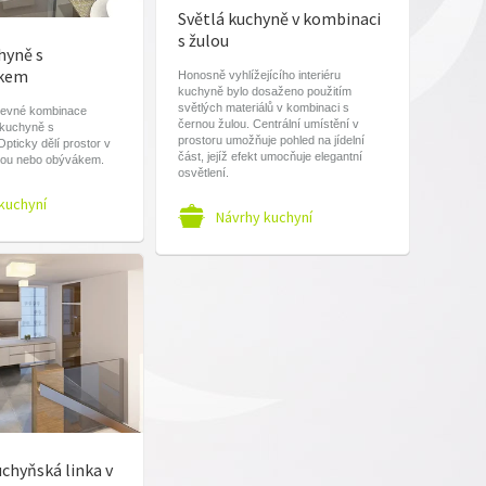
Světlá kuchyně v kombinaci
s žulou
hyně s
vkem
Honosně vyhlížejícího interiéru
kuchyně bylo dosaženo použitím
světlých materiálů v kombinaci s
revné kombinace
černou žulou. Centrální umístění v
 kuchyně s
prostoru umožňuje pohled na jídelní
pticky dělí prostor v
část, jejíž efekt umocňuje elegantní
elnou nebo obývákem.
osvětlení.
kuchyní
Návrhy kuchyní
chyňská linka v