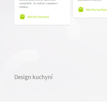
vestavěné. Je možná i varianta s
hnědou.
Návrhy kuchyn
Návrhy kuchyní
Design kuchyní