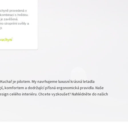
uchyně provedená v
 kombinaci s hnědou.
 je zavěšená.
ěno stropními světly a
y.
kuchyní
. Kuchař je pilotem. My navrhujeme luxusní krásná letadla
ií, komfortem a dodržující přísná ergonomická pravidla. Naše
design celého interiéru. Chcete vyzkoušet? Nahlédněte do našich