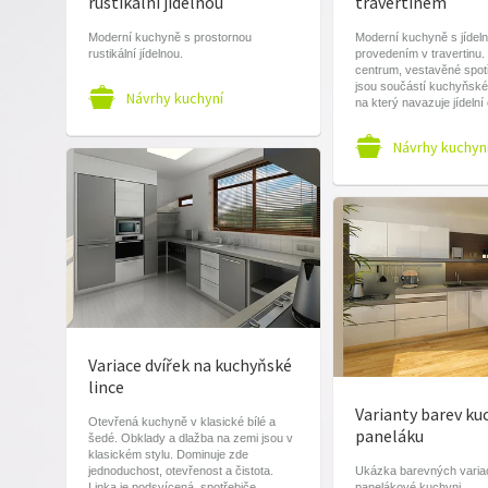
rustikální jídelnou
travertinem
Moderní kuchyně s prostornou
Moderní kuchyně s jídel
rustikální jídelnou.
provedením v travertinu.
centrum, vestavěné spot
jsou součástí kuchyňské
Návrhy kuchyní
na který navazuje jídelní 
Návrhy kuchyn
Variace dvířek na kuchyňské
lince
Varianty barev ku
Otevřená kuchyně v klasické bílé a
paneláku
šedé. Obklady a dlažba na zemi jsou v
klasickém stylu. Dominuje zde
jednoduchost, otevřenost a čistota.
Ukázka barevných variac
Linka je podsvícená, spotřebiče
panelákové kuchyni.