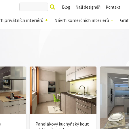
Blog
Naši designéři
Kontakt
h privátních interiérů
Návrh komerčních interiérů
Graf
s
Panelákový kuchyňský kout