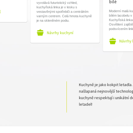
bílé
vyvolává futuristický vzhled,
kuchyňská linka je v lesku s
í
Moderní malá k
vestavěnými spotřebiči a centrálním
bílém lacobelu v
varným centrem. Celá hmota kuchyně
Kuchyňská linka
je na skleněném podiu.
Osvětlení zajišt
podsvícením link
Návrhy kuchyní
Návrhy 
Kuchyně je jako kokpit letadla
našlapaná nejnovější technolog
kuchyně respektují i unikátní 
letadel!