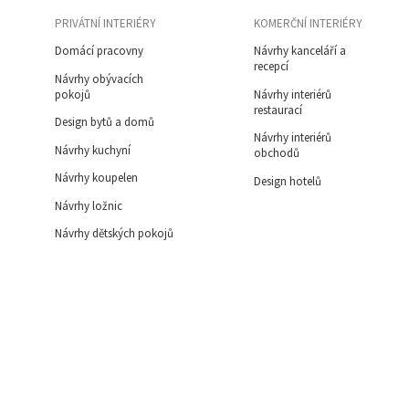
PRIVÁTNÍ INTERIÉRY
KOMERČNÍ INTERIÉRY
Domácí pracovny
Návrhy kanceláří a
recepcí
Návrhy obývacích
pokojů
Návrhy interiérů
restaurací
Design bytů a domů
Návrhy interiérů
Návrhy kuchyní
obchodů
Návrhy koupelen
Design hotelů
Návrhy ložnic
Návrhy dětských pokojů