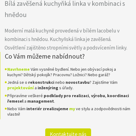
Bílá zavěšená kuchyňká linka v kombinaci s
hnědou
Moderní malá kuchyně provedená v bílém lacobelu v
kombinaci s hnědou. Kuchyňská linka je zavěšená.
Osvětlení zajištěno stropními světly a podsvícením linky.
Co Vám můžeme nabídnout?
Navrhneme
Vám vysněné bydlení. Nebo jen obývací pokoj a
kuchyni? Dětský pokojík? Pracovnu? Ložnici? Nebo garáž?
Jedná se o
rekonstrukci
nebo
novostavbu
? Zajistíme Vám
projektování
a
inženýring
s úřady.
Připravíme veškeré
podklady pro realizaci
,
výrobu
,
koordinaci
řemesel
a
management
.
Nebo Vám
interiér zrealizujeme
my
ve stylu a zodpovědnosti nám
vlastní!
Kontaktujte nás