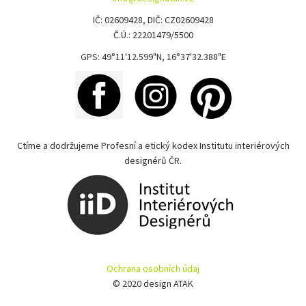
IČ: 02609428, DIČ: CZ02609428
Č.Ú.: 22201479/5500
GPS: 49°11'12.599"N, 16°37'32.388"E
Ctíme a dodržujeme Profesní a etický kodex Institutu interiérových
designérů ČR.
Ochrana osobních údaj
© 2020 design ATAK