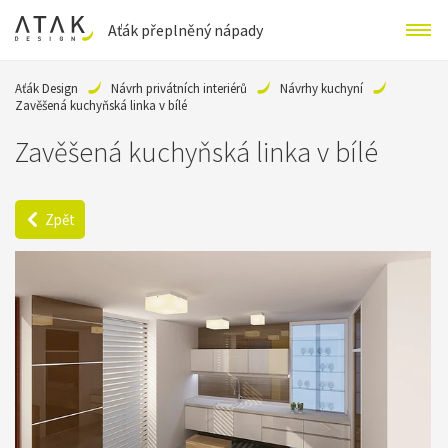
Aťák přeplněný nápady
Aťák Design
Návrh privátních interiérů
Návrhy kuchyní
Zavěšená kuchyňská linka v bílé
Zavěšená kuchyňská linka v bílé
Zpět