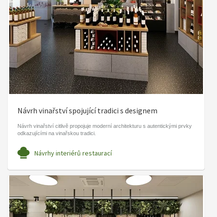
Návrh vinařství spojující tradici s designem
Návrh vinařství citlivě propojuje moderní architekturu s autentickými prvky
odkazujícími na vinařskou tradici.
Návrhy interiérů restaurací