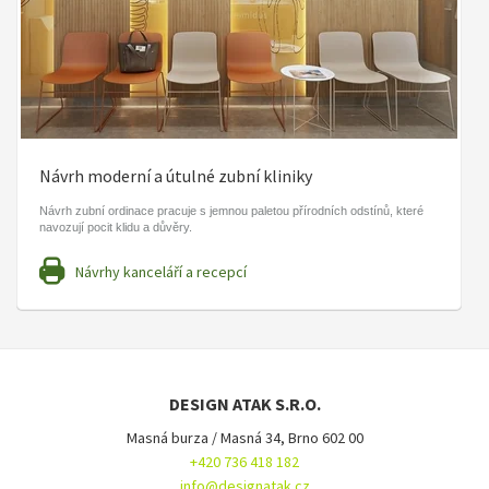
Návrh moderní a útulné zubní kliniky
Návrh zubní ordinace pracuje s jemnou paletou přírodních odstínů, které
navozují pocit klidu a důvěry.
Návrhy kanceláří a recepcí
DESIGN ATAK S.R.O.
Masná burza / Masná 34, Brno 602 00
+420 736 418 182
info@designatak.cz