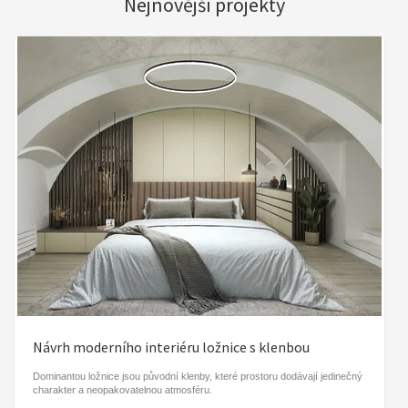
Nejnovější projekty
Návrh moderního interiéru ložnice s klenbou
Dominantou ložnice jsou původní klenby, které prostoru dodávají jedinečný
charakter a neopakovatelnou atmosféru.