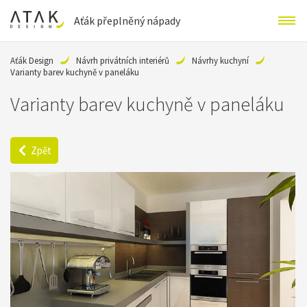
Aťák přeplněný nápady
Aťák Design
Návrh privátních interiérů
Návrhy kuchyní
Varianty barev kuchyně v paneláku
Varianty barev kuchyně v paneláku
Zpět