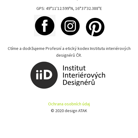
GPS: 49°11'12.599"N, 16°37'32.388"E
Ctíme a dodržujeme Profesní a etický kodex Institutu interiérových
designérů ČR.
Ochrana osobních údaj
© 2020 design ATAK