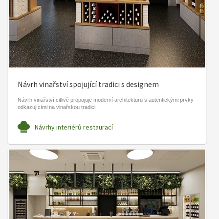
Návrh vinařství spojující tradici s designem
Návrh vinařství citlivě propojuje moderní architekturu s autentickými prvky
odkazujícími na vinařskou tradici.
Návrhy interiérů restaurací