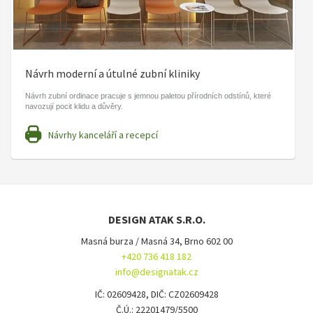
Návrh moderní a útulné zubní kliniky
Návrh zubní ordinace pracuje s jemnou paletou přírodních odstínů, které
navozují pocit klidu a důvěry.
Návrhy kanceláří a recepcí
DESIGN ATAK S.R.O.
Masná burza / Masná 34, Brno 602 00
+420 736 418 182
info@designatak.cz
IČ: 02609428, DIČ: CZ02609428
Č.Ú.: 22201479/5500