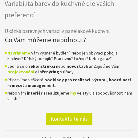
Variabilita barev do kuchyně dle vašich
preferencí
Ukázka barevných variací v panelákové kuchyni.
Co Vám můžeme nabídnout?
Navrhneme
Vám vysněné bydlení. Nebo jen obývací pokoj a
kuchyni? Dětský pokojík? Pracovnu? Ložnici? Nebo garáž?
Jedná se o
rekonstrukci
nebo
novostavbu
? Zajistíme Vám
projektování
a
inženýring
s úřady.
Připravíme veškeré
podklady pro realizaci
,
výrobu
,
koordinaci
řemesel
a
management
.
Nebo Vám
interiér zrealizujeme
my
ve stylu a zodpovědnosti nám
vlastní!
Kontaktujte nás