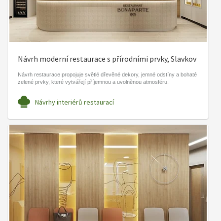
Návrh moderní restaurace s přírodními prvky, Slavkov
Návrh restaurace propojuje světlé dřevěné dekory, jemné odstíny a bohaté
zelené prvky, které vytvářejí příjemnou a uvolněnou atmosféru.
Návrhy interiérů restaurací