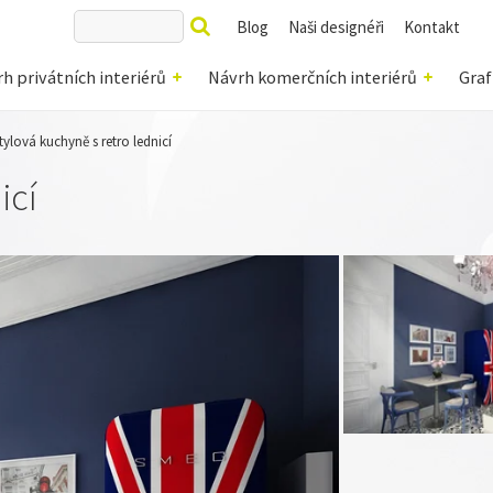
Blog
Naši designéři
Kontakt
h privátních interiérů
Návrh komerčních interiérů
Graf
tylová kuchyně s retro lednicí
icí