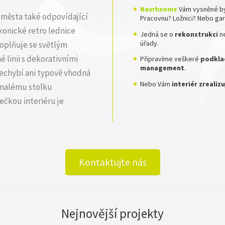
Navrhneme
Vám vysněné by
 města také odpovídající
Pracovnu? Ložnici? Nebo ga
konické retro lednice
Jedná se o
rekonstrukci
n
úřady.
oplňuje se světlým
linii s dekorativními
Připravíme veškeré
podklad
management
.
 Nechybí ani typově vhodná
Nebo Vám
interiér zreali
 malému stolku
tečkou interiéru je
Kontaktujte nás
Nejnovější projekty