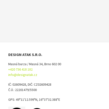
DESIGN ATAK S.R.O.
Masná burza / Masná 34, Brno 602 00
+420 736 418 182
info@designatak.cz
IČ: 02609428, DIČ: CZ02609428
Č.Ú.: 22201479/5500
GPS: 49°11'12.599"N, 16°37'32.388"E