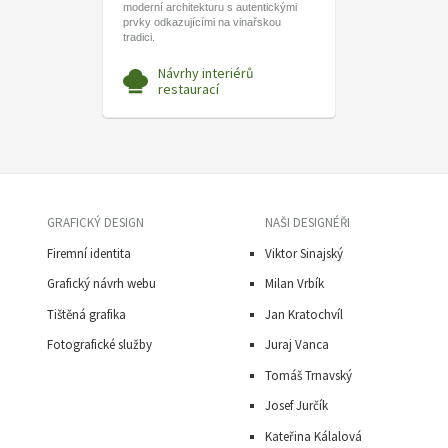
moderní architekturu s autentickými
prvky odkazujícími na vinařskou
tradici.
Návrhy interiérů
restaurací
GRAFICKÝ DESIGN
NAŠI DESIGNÉŘI
Firemní identita
Viktor Sinajský
Grafický návrh webu
Milan Vrbík
Tištěná grafika
Jan Kratochvíl
Fotografické služby
Juraj Vanca
Tomáš Trnavský
J
osef Jurčík
Kateřina Kálalová