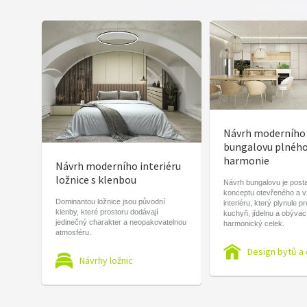
Návrh moderního
bungalovu plnéh
harmonie
Návrh moderního interiéru
ložnice s klenbou
Návrh bungalovu je post
konceptu otevřeného a 
Dominantou ložnice jsou původní
interiéru, který plynule p
klenby, které prostoru dodávají
kuchyň, jídelnu a obývac
jedinečný charakter a neopakovatelnou
harmonický celek.
atmosféru.
Design bytů a
Návrhy ložnic