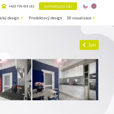
kontaktujte nás
+420 736 418 182
ický design
Produktový design
3D vizualizace
Zpět