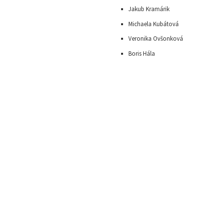
Jakub Kramárik
Michaela Kubátová
Veronika Ovšonková
Boris Hála