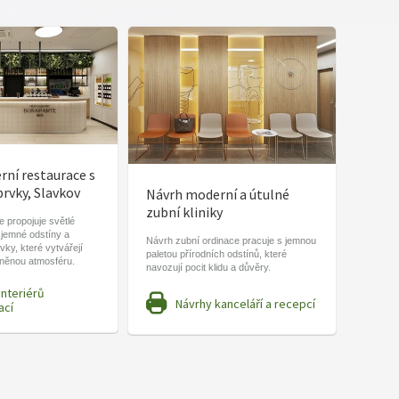
ní restaurace s
prvky, Slavkov
Návrh moderní a útulné
zubní kliniky
 propojuje světlé
 jemné odstíny a
Návrh zubní ordinace pracuje s jemnou
vky, které vytvářejí
paletou přírodních odstínů, které
lněnou atmosféru.
navozují pocit klidu a důvěry.
interiérů
Návrhy kanceláří a recepcí
ací