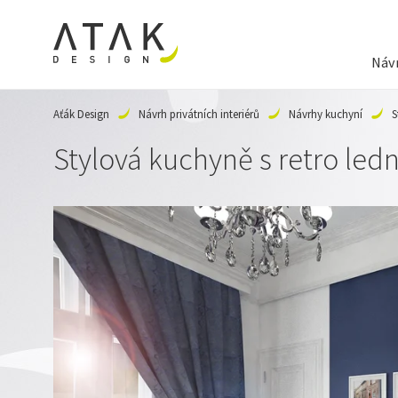
Návr
Aťák Design
Návrh privátních interiérů
Návrhy kuchyní
S
Stylová kuchyně s retro ledn