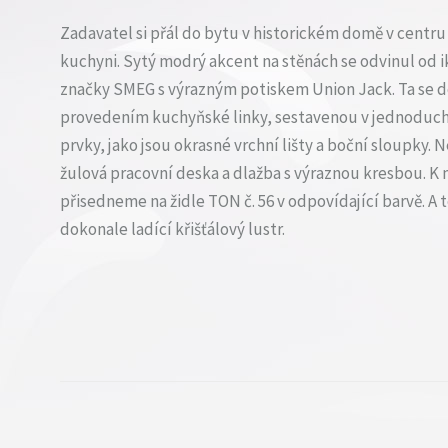
Zadavatel si přál do bytu v historickém domě v centru
kuchyni. Sytý modrý akcent na stěnách se odvinul od i
značky SMEG s výrazným potiskem Union Jack. Ta se d
provedením kuchyňské linky, sestavenou v jednoduché 
prvky, jako jsou okrasné vrchní lišty a boční sloupky.
žulová pracovní deska a dlažba s výraznou kresbou. K
přisedneme na židle TON č. 56 v odpovídající barvě. A 
dokonale ladící křišťálový lustr.