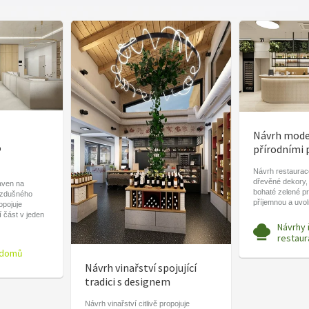
Návrh moder
o
přírodními 
Návrh restaurace
dřevěné dekory,
aven na
bohaté zelené pr
vzdušného
příjemnou a uvo
ropojuje
í část v jeden
Návrhy 
restaur
 domů
Návrh vinařství spojující
tradici s designem
Návrh vinařství citlivě propojuje