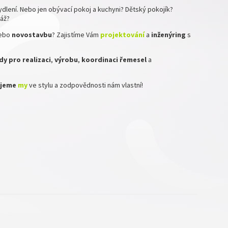
dlení. Nebo jen obývací pokoj a kuchyni? Dětský pokojík?
ráž?
ebo
novostavbu
? Zajistíme Vám
projektování
a
inženýring
s
y pro realizaci
,
výrobu
,
koordinaci
řemesel
a
zujeme
my
ve stylu a zodpovědnosti nám vlastní!