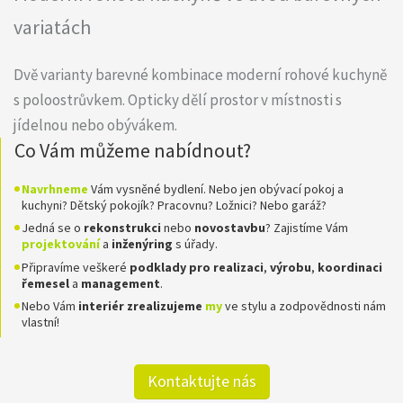
variatách
Dvě varianty barevné kombinace moderní rohové kuchyně
s poloostrůvkem. Opticky dělí prostor v místnosti s
jídelnou nebo obývákem.
Co Vám můžeme nabídnout?
Navrhneme
Vám vysněné bydlení. Nebo jen obývací pokoj a
kuchyni? Dětský pokojík? Pracovnu? Ložnici? Nebo garáž?
Jedná se o
rekonstrukci
nebo
novostavbu
? Zajistíme Vám
projektování
a
inženýring
s úřady.
Připravíme veškeré
podklady pro realizaci
,
výrobu
,
koordinaci
řemesel
a
management
.
Nebo Vám
interiér zrealizujeme
my
ve stylu a zodpovědnosti nám
vlastní!
Kontaktujte nás