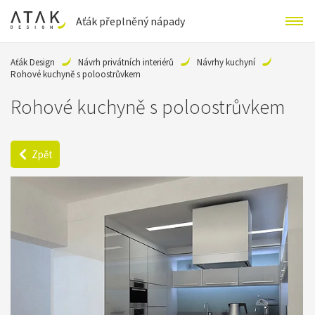
Aťák přeplněný nápady
Aťák Design
Návrh privátních interiérů
Návrhy kuchyní
Rohové kuchyně s poloostrůvkem
Rohové kuchyně s poloostrůvkem
Zpět