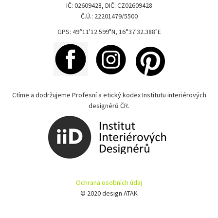
IČ: 02609428, DIČ: CZ02609428
Č.Ú.: 22201479/5500
GPS: 49°11'12.599"N, 16°37'32.388"E
Ctíme a dodržujeme Profesní a etický kodex Institutu interiérových
designérů ČR.
Ochrana osobních údaj
© 2020 design ATAK