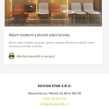
Návrh moderní a útulné zubní kliniky
Návrh zubní ordinace pracuje s jemnou paletou přírodních odstínů, které
navozují pocit klidu a důvěry.
Návrhy kanceláří a recepcí
DESIGN ATAK S.R.O.
Masná burza / Masná 34, Brno 602 00
+420 736 418 182
info@designatak.cz