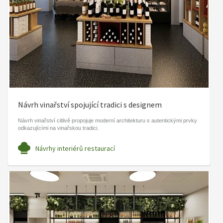
Návrh vinařství spojující tradici s designem
Návrh vinařství citlivě propojuje moderní architekturu s autentickými prvky
odkazujícími na vinařskou tradici.
Návrhy interiérů restaurací