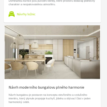
Dominantou ložnice jsou původní klenby, které prostoru dodávají jedinečný
charakter a neopakovatelnou atmosféru.
Návrhy ložnic
Návrh moderního bungalovu plného harmonie
Návrh bungalovu je postaven na konceptu otevřeného a vzdušného
interiéru, který plynule propojuje kuchyň, jídelnu a obývací část v jeden
harmonický celek.