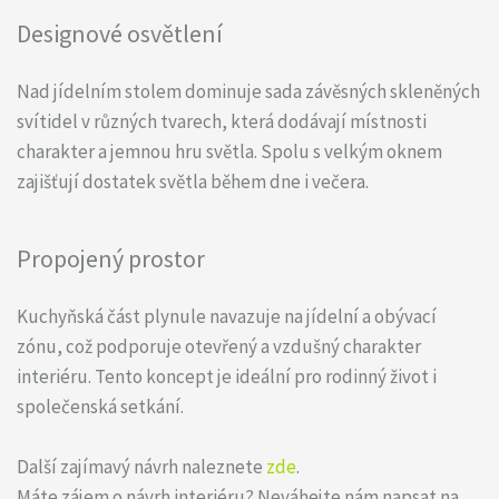
Designové osvětlení
Nad jídelním stolem dominuje sada závěsných skleněných
svítidel v různých tvarech, která dodávají místnosti
charakter a jemnou hru světla. Spolu s velkým oknem
zajišťují dostatek světla během dne i večera.
Propojený prostor
Kuchyňská část plynule navazuje na jídelní a obývací
zónu, což podporuje otevřený a vzdušný charakter
interiéru. Tento koncept je ideální pro rodinný život i
společenská setkání.
Další zajímavý návrh naleznete
zde
.
Máte zájem o návrh interiéru? Neváhejte nám napsat na