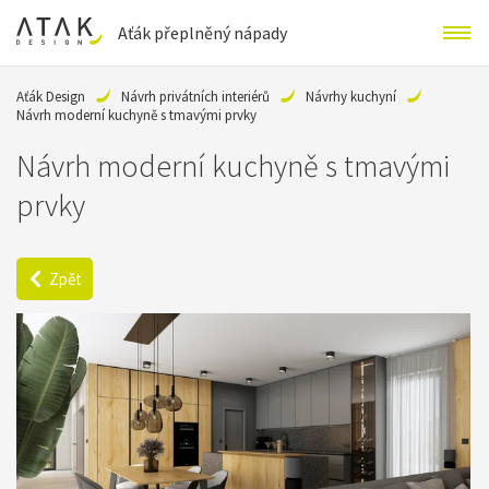
Aťák přeplněný nápady
Aťák Design
Návrh privátních interiérů
Návrhy kuchyní
Návrh moderní kuchyně s tmavými prvky
Návrh moderní kuchyně s tmavými
prvky
Zpět