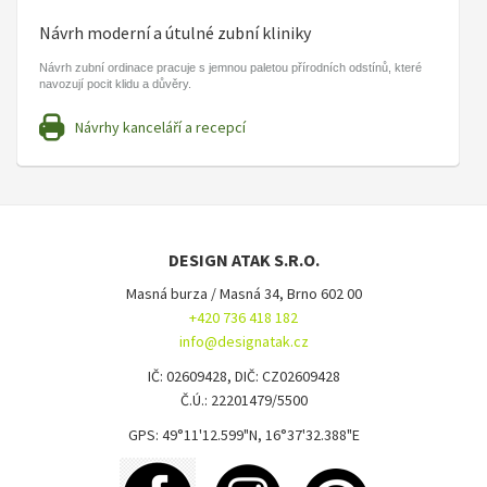
Návrh moderní a útulné zubní kliniky
Návrh zubní ordinace pracuje s jemnou paletou přírodních odstínů, které
navozují pocit klidu a důvěry.
Návrhy kanceláří a recepcí
DESIGN ATAK S.R.O.
Masná burza / Masná 34, Brno 602 00
+420 736 418 182
info@designatak.cz
IČ: 02609428, DIČ: CZ02609428
Č.Ú.: 22201479/5500
GPS: 49°11'12.599"N, 16°37'32.388"E