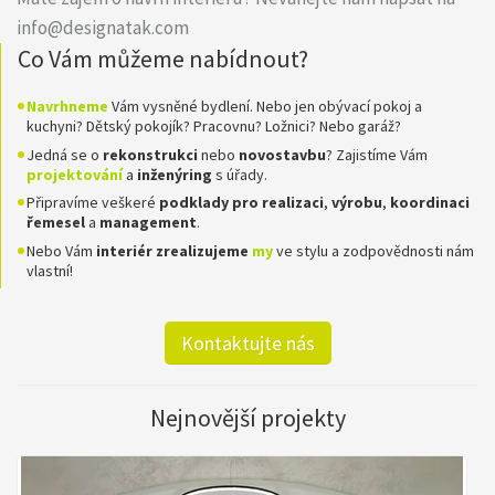
info@designatak.com
Co Vám můžeme nabídnout?
Navrhneme
Vám vysněné bydlení. Nebo jen obývací pokoj a
kuchyni? Dětský pokojík? Pracovnu? Ložnici? Nebo garáž?
Jedná se o
rekonstrukci
nebo
novostavbu
? Zajistíme Vám
projektování
a
inženýring
s úřady.
Připravíme veškeré
podklady pro realizaci
,
výrobu
,
koordinaci
řemesel
a
management
.
Nebo Vám
interiér zrealizujeme
my
ve stylu a zodpovědnosti nám
vlastní!
Kontaktujte nás
Nejnovější projekty