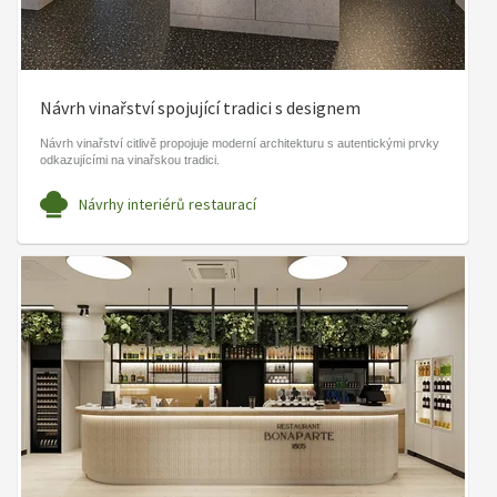
Návrh vinařství spojující tradici s designem
Návrh vinařství citlivě propojuje moderní architekturu s autentickými prvky
odkazujícími na vinařskou tradici.
Návrhy interiérů restaurací