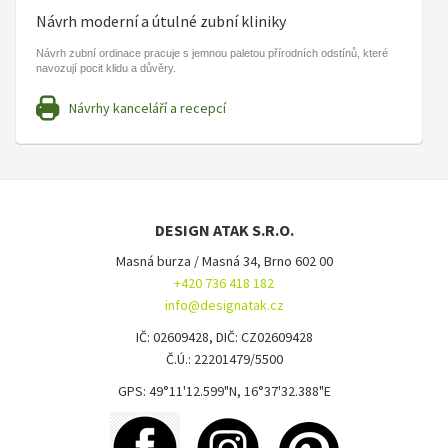
Návrh moderní a útulné zubní kliniky
Návrh zubní ordinace pracuje s jemnou paletou přírodních odstínů, které
navozují pocit klidu a důvěry.
Návrhy kanceláří a recepcí
DESIGN ATAK S.R.O.
Masná burza / Masná 34, Brno 602 00
+420 736 418 182
info@designatak.cz
IČ: 02609428, DIČ: CZ02609428
Č.Ú.: 22201479/5500
GPS: 49°11'12.599"N, 16°37'32.388"E