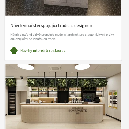
Návrh vinařství spojující tradici s designem
Návrh vinařství citlivě propojuje moderní architekturu s autentickými prvky
odkazujícími na vinařskou tradici.
Návrhy interiérů restaurací