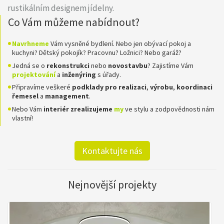
rustikálním designem jídelny.
Co Vám můžeme nabídnout?
Navrhneme
Vám vysněné bydlení. Nebo jen obývací pokoj a
kuchyni? Dětský pokojík? Pracovnu? Ložnici? Nebo garáž?
Jedná se o
rekonstrukci
nebo
novostavbu
? Zajistíme Vám
projektování
a
inženýring
s úřady.
Připravíme veškeré
podklady pro realizaci
,
výrobu
,
koordinaci
řemesel
a
management
.
Nebo Vám
interiér zrealizujeme
my
ve stylu a zodpovědnosti nám
vlastní!
Kontaktujte nás
Nejnovější projekty