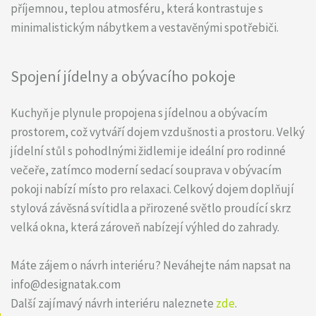
příjemnou, teplou atmosféru, která kontrastuje s
minimalistickým nábytkem a vestavěnými spotřebiči.
Spojení jídelny a obývacího pokoje
Kuchyň je plynule propojena s jídelnou a obývacím
prostorem, což vytváří dojem vzdušnosti a prostoru. Velký
jídelní stůl s pohodlnými židlemi je ideální pro rodinné
večeře, zatímco moderní sedací souprava v obývacím
pokoji nabízí místo pro relaxaci. Celkový dojem doplňují
stylová závěsná svítidla a přirozené světlo proudící skrz
velká okna, která zároveň nabízejí výhled do zahrady.
Máte zájem o návrh interiéru? Neváhejte nám napsat na
info@designatak.com
Další zajímavý návrh interiéru naleznete
zde
.