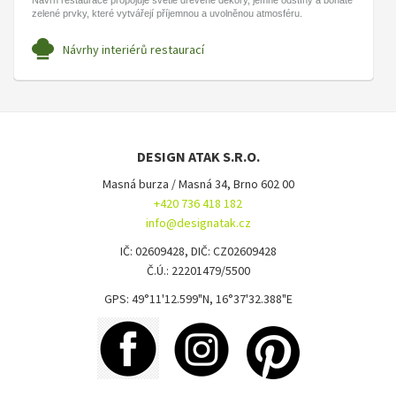
Návrh restaurace propojuje světlé dřevěné dekory, jemné odstíny a bohaté
zelené prvky, které vytvářejí příjemnou a uvolněnou atmosféru.
Návrhy interiérů restaurací
DESIGN ATAK S.R.O.
Masná burza / Masná 34, Brno 602 00
+420 736 418 182
info@designatak.cz
IČ: 02609428, DIČ: CZ02609428
Č.Ú.: 22201479/5500
GPS: 49°11'12.599"N, 16°37'32.388"E