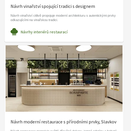
Návrh vinařství spojující tradici s designem
Návrh vinařství citlivě propojuje moderní architekturu s autentickými prvky
odkazujícími na vinařskou tradici.
Návrhy interiérů restaurací
Návrh moderní restaurace s přírodními prvky, Slavkov