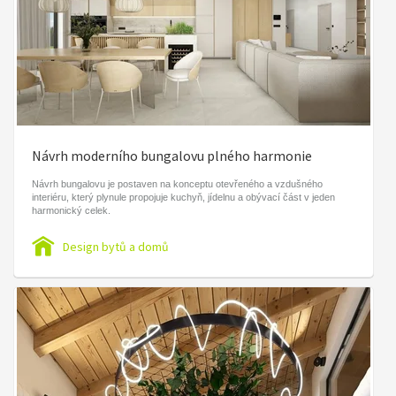
Návrh moderního bungalovu plného harmonie
Návrh bungalovu je postaven na konceptu otevřeného a vzdušného
interiéru, který plynule propojuje kuchyň, jídelnu a obývací část v jeden
harmonický celek.
Design bytů a domů