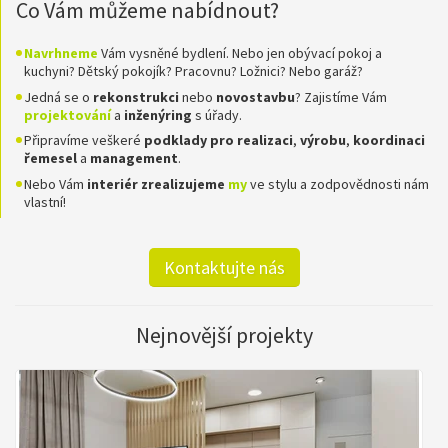
Co Vám můžeme nabídnout?
Navrhneme
Vám vysněné bydlení. Nebo jen obývací pokoj a
kuchyni? Dětský pokojík? Pracovnu? Ložnici? Nebo garáž?
Jedná se o
rekonstrukci
nebo
novostavbu
? Zajistíme Vám
projektování
a
inženýring
s úřady.
Připravíme veškeré
podklady pro realizaci
,
výrobu
,
koordinaci
řemesel
a
management
.
Nebo Vám
interiér zrealizujeme
my
ve stylu a zodpovědnosti nám
vlastní!
Kontaktujte nás
Nejnovější projekty