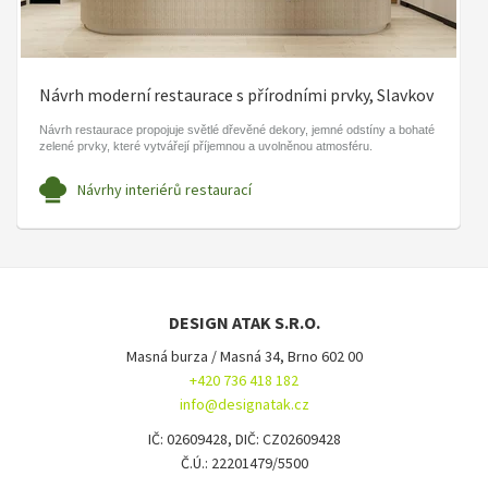
Návrh moderní restaurace s přírodními prvky, Slavkov
Návrh restaurace propojuje světlé dřevěné dekory, jemné odstíny a bohaté
zelené prvky, které vytvářejí příjemnou a uvolněnou atmosféru.
Návrhy interiérů restaurací
DESIGN ATAK S.R.O.
Masná burza / Masná 34, Brno 602 00
+420 736 418 182
info@designatak.cz
IČ: 02609428, DIČ: CZ02609428
Č.Ú.: 22201479/5500