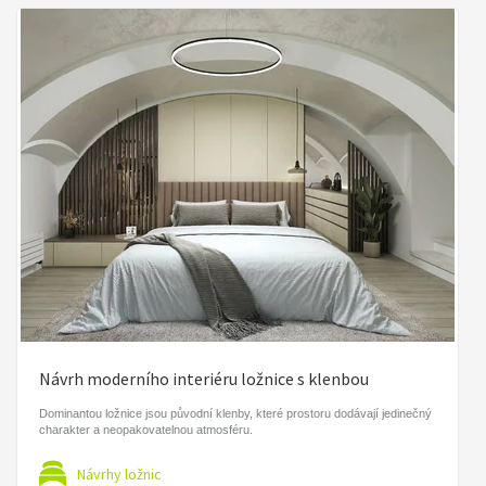
Návrh moderního interiéru ložnice s klenbou
Dominantou ložnice jsou původní klenby, které prostoru dodávají jedinečný
charakter a neopakovatelnou atmosféru.
Návrhy ložnic