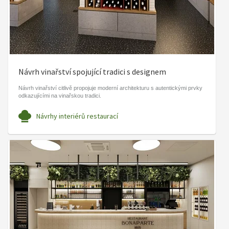
Návrh vinařství spojující tradici s designem
Návrh vinařství citlivě propojuje moderní architekturu s autentickými prvky
odkazujícími na vinařskou tradici.
Návrhy interiérů restaurací