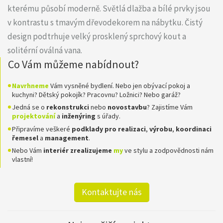
kterému působí moderně. Světlá dlažba a bílé prvky jsou
v kontrastu s tmavým dřevodekorem na nábytku. Čistý
design podtrhuje velký prosklený sprchový kout a
solitérní oválná vana.
Co Vám můžeme nabídnout?
Navrhneme
Vám vysněné bydlení. Nebo jen obývací pokoj a
kuchyni? Dětský pokojík? Pracovnu? Ložnici? Nebo garáž?
Jedná se o
rekonstrukci
nebo
novostavbu
? Zajistíme Vám
projektování
a
inženýring
s úřady.
Připravíme veškeré
podklady pro realizaci
,
výrobu
,
koordinaci
řemesel
a
management
.
Nebo Vám
interiér zrealizujeme
my
ve stylu a zodpovědnosti nám
vlastní!
Kontaktujte nás