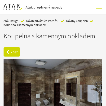
Aťák přeplněný nápady
Aťák Design
Návrh privátních interiérů
Návrhy koupelen
Koupelna s kamenným obkladem
Koupelna s kamenným obkladem
Zpět